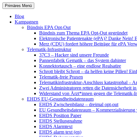
Zum
Suchen
Primäres Menü
Inhalt
patientenrechte-datenschutz.de
springen
Blog
Kampagnen
Bündnis EPA Opt-Out
Bündnis zum Thema EPA Opt-Out gegründet
Elektronische Patientenakte (ePA)? Danke Nein! E
Merz (CDU) fordert höhere Beiträge für ePA Ver
Telematik-Infrastruktur
37C3 – Hacker sind unsere Freunde
Pannenfabrik Gematik – das System dahinter
Konnektortausch – eine endlose Realsatire
Schrott bleibt Schrott – da helfen keine Pillen! 
Telematik-freie Praxen
Telematikinfrastruktur-Anschluss katastrophal – A
Zwei Administratoren retten die Datensicherheit i
Widerstand von Ärzt*innen gegen die Telematik-Inf
EHDS EU-Gesundheitsdatenraum
EHDS Zwischenbilanz – dreimal opt-out
EU Gesundheitsdatenraum – Kommerzialisierung 
EHDS Position Paper
EHDS Stellungnahme
EHDS Alarmtext
EHDS alarm text (en)