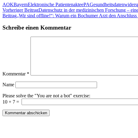
AOK
Bayern
Elektronische Patientenakte
ePA
Gesundheitsdaten
widers
Beitragsnavigation
Vorheriger Beitrag
Datenschutz in der medizinischen Forschung – ein
Beitrag
„Wir sind offline!“: Warum ein Bochumer Arzt den Anschluss a
Schreibe einen Kommentar
Kommentar
*
Name
Please solve the "You are not a bot" exercise:
10
+
7
=
Patientenrechte und Datenschutz e.V.