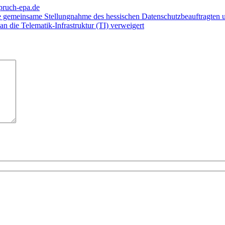
pruch-epa.de
e gemeinsame Stellungnahme des hessischen Datenschutzbeauftragten u
n die Telematik-Infrastruktur (TI) verweigert