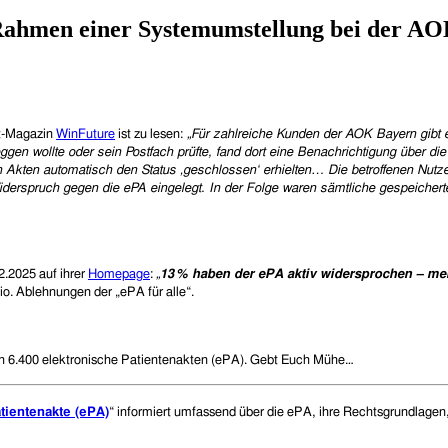
Rahmen einer Systemumstellung bei der AOK
et-Magazin
WinFuture
ist zu lesen:
„
Für zahlreiche Kunden der AOK Bayern gibt
oggen wollte oder sein Postfach prüfte, fand dort eine Benachrichtigung über d
Akten automatisch den Status ‚geschlossen‘ erhielten… Die betroffenen Nutzer
Widerspruch gegen die ePA eingelegt. In der Folge waren sämtliche gespeicher
.2025 auf ihrer
Homepage
:
„
13 % haben der ePA aktiv widersprochen – me
io. Ablehnungen der „ePA für alle“.
ch 6.400 elektronische Patientenakten (ePA). Gebt Euch Mühe…
tientenakte (ePA)
“ informiert umfassend über die ePA, ihre Rechtsgrundlage