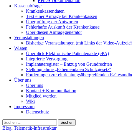
EHDS Dokumentation
Kassenabfrage
Krankenkassendaten
Text einer Anfrage bei Krankenkassen
Überprüfung der Antworten
Fehlerhafte Auskunft der Krankenkasse
Über diesen Anfragegenerator
Veranstaltungen
Bisherige Veranstaltungen (mit Links der Video-Aufzei
Wissen
Überblick Elektronische Patientenakte (ePA)
Integrierte Versorgung
Implantateregister – Entzug von Grundrechten
Stellungnahme „Patientendaten Schutzgesetz“
Forderungen zur einrichtungsübergreifenden E-Gesundhe
Über uns
Über uns
Kontakt + Kommunikation
Mitglied werden
Wiki
Impressum
Datenschutz
Suchen
nach:
Blog
,
Telematik-Infrastruktur