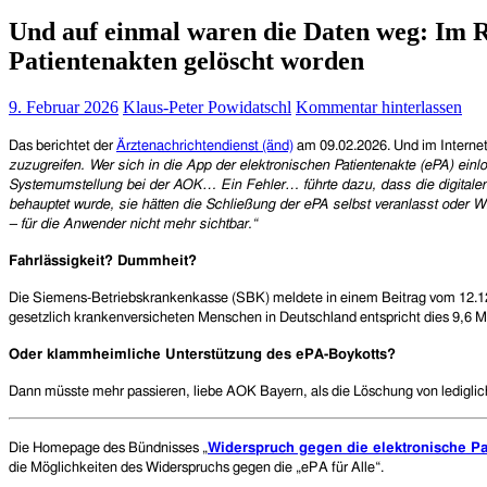
Und auf einmal waren die Daten weg: Im 
Patientenakten gelöscht worden
9. Februar 2026
Klaus-Peter Powidatschl
Kommentar hinterlassen
Das berichtet der
Ärztenachrichtendienst (änd)
am 09.02.2026. Und
im Intern
zuzugreifen. Wer sich in die App der elektronischen Patientenakte (ePA) einl
Systemumstellung bei der AOK… Ein Fehler… führte dazu, dass die digitalen 
behauptet wurde, sie hätten die Schließung der ePA selbst veranlasst oder 
– für die Anwender nicht mehr sichtbar.“
Fahrlässigkeit? Dummheit?
Die
Siemens-Betriebskrankenkasse
(SBK) meldete in einem Beitrag vom 12.12
gesetzlich krankenversicheten Menschen in Deutschland entspricht dies
9,6 M
Oder klammheimliche Unterstützung des ePA-Boykotts?
Dann müsste mehr passieren, liebe AOK Bayern, als die Löschung von ledigli
Die Homepage des Bündnisses „
Widerspruch gegen die elektronische Pa
die Möglichkeiten des Widerspruchs gegen die „ePA für Alle“.