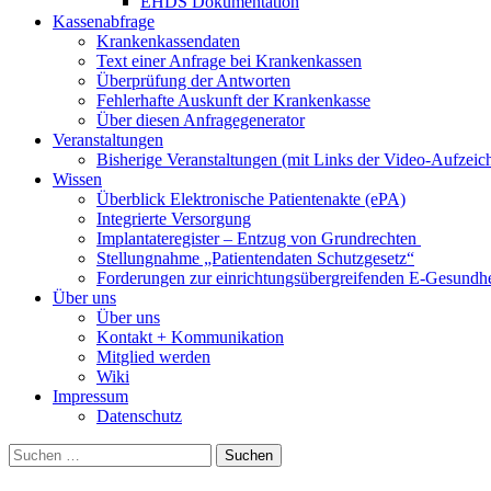
EHDS Dokumentation
Kassenabfrage
Krankenkassendaten
Text einer Anfrage bei Krankenkassen
Überprüfung der Antworten
Fehlerhafte Auskunft der Krankenkasse
Über diesen Anfragegenerator
Veranstaltungen
Bisherige Veranstaltungen (mit Links der Video-Aufzei
Wissen
Überblick Elektronische Patientenakte (ePA)
Integrierte Versorgung
Implantateregister – Entzug von Grundrechten
Stellungnahme „Patientendaten Schutzgesetz“
Forderungen zur einrichtungsübergreifenden E-Gesundhe
Über uns
Über uns
Kontakt + Kommunikation
Mitglied werden
Wiki
Impressum
Datenschutz
Suchen
nach: