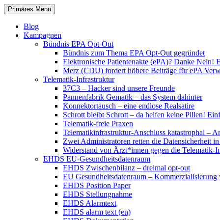
Zum
Suchen
Primäres Menü
Inhalt
patientenrechte-datenschutz.de
springen
Blog
Kampagnen
Bündnis EPA Opt-Out
Bündnis zum Thema EPA Opt-Out gegründet
Elektronische Patientenakte (ePA)? Danke Nein! E
Merz (CDU) fordert höhere Beiträge für ePA Ver
Telematik-Infrastruktur
37C3 – Hacker sind unsere Freunde
Pannenfabrik Gematik – das System dahinter
Konnektortausch – eine endlose Realsatire
Schrott bleibt Schrott – da helfen keine Pillen! 
Telematik-freie Praxen
Telematikinfrastruktur-Anschluss katastrophal – A
Zwei Administratoren retten die Datensicherheit i
Widerstand von Ärzt*innen gegen die Telematik-Inf
EHDS EU-Gesundheitsdatenraum
EHDS Zwischenbilanz – dreimal opt-out
EU Gesundheitsdatenraum – Kommerzialisierung 
EHDS Position Paper
EHDS Stellungnahme
EHDS Alarmtext
EHDS alarm text (en)