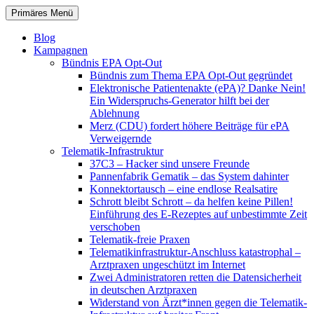
Zum
Suchen
Primäres Menü
Inhalt
patientenrechte-datenschutz.de
springen
Blog
Kampagnen
Bündnis EPA Opt-Out
Bündnis zum Thema EPA Opt-Out gegründet
Elektronische Patientenakte (ePA)? Danke Nein!
Ein Widerspruchs-Generator hilft bei der
Ablehnung
Merz (CDU) fordert höhere Beiträge für ePA
Verweigernde
Telematik-Infrastruktur
37C3 – Hacker sind unsere Freunde
Pannenfabrik Gematik – das System dahinter
Konnektortausch – eine endlose Realsatire
Schrott bleibt Schrott – da helfen keine Pillen!
Einführung des E-Rezeptes auf unbestimmte Zeit
verschoben
Telematik-freie Praxen
Telematikinfrastruktur-Anschluss katastrophal –
Arztpraxen ungeschützt im Internet
Zwei Administratoren retten die Datensicherheit
in deutschen Arztpraxen
Widerstand von Ärzt*innen gegen die Telematik-