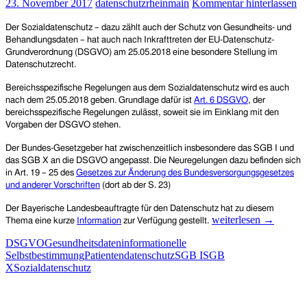
23. November 2017
datenschutzrheinmain
Kommentar hinterlassen
Auskunft
nach
Der Sozialdatenschutz – dazu zählt auch der Schutz von Gesundheits- und
der
Behandlungsdaten – hat auch nach Inkrafttreten der EU-Datenschutz-
Datenschutz
Grundverordnung (DSGVO) am 25.05.2018 eine besondere Stellung im
Grundveror
Datenschutzrecht.
Bereichsspezifische Regelungen aus dem Sozialdatenschutz w
ird es
auch
nach dem 25.05.2018 geben. Grundlage dafür ist
Art. 6 DSGVO
,
der
bereichsspezifische Regelungen
zulässt, soweit sie im Einklang mit den
Vorgaben der DSGVO
stehen.
Der Bundes-Gesetzgeber hat zwischenzeitlich insbesondere das SGB I und
das SGB X an die DSGVO angepasst. Die Neuregelungen dazu befinden sich
in Art. 19 – 25 des
Gesetzes zur Änderung des Bundesversorgungsgesetzes
und anderer Vorschriften
(dort ab der S. 23)
Der Bayerische Landesbeauftragte für den Datenschutz hat zu diesem
Die
weiterlesen
→
Thema
eine kurze
Information
zur Verfügung gestellt
.
EU-
DSGVO
Gesundheitsdaten
informationelle
Datenschutz-
Selbstbestimmung
Patientendatenschutz
SGB I
SGB
Grundverordnung
X
Sozialdatenschutz
und
der
Sozialdatenschutz
–