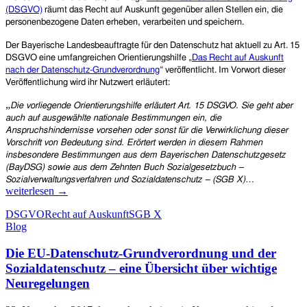
(DSGVO)
räumt das Recht
auf Auskunft
gegenüber allen
Stellen
ein
,
die
personenbezogene Daten erheben, verarbeiten und speichern.
Der Bayerische Landesbeauftragte für den Datenschutz hat
aktuell
zu Art. 15
DSGVO eine umfangreichen Orientierungshilfe „
Das Recht auf Auskunft
nach der Datenschutz-Grundverordnung
“
veröffentlicht. Im Vorwort dieser
Veröffentlichung wird ihr Nutzwert erläutert:
„
Die vorliegende Orientierungshilfe erläutert Art. 15 DSGVO. Sie geht aber
auch auf ausgewählte nationale Bestimmungen ein, die
Anspruchshindernisse vorsehen oder sonst für die Verwirklichung dieser
Vorschrift von Bedeutung sind. Erörtert werden in diesem Rahmen
insbesondere Bestimmungen aus dem Bayerischen Datenschutzgesetz
(BayDSG) sowie aus dem Zehnten Buch Sozialgesetzbuch –
Wer
Sozialverwaltungsverfahren und Sozialdatenschutz – (SGB X)…
macht
weiterlesen
→
was
DSGVO
Recht auf Auskunft
SGB X
mit
Blog
meinen
Daten?
Die EU-Datenschutz-Grundverordnung und der
–
Orientierung
Sozialdatenschutz – eine Übersicht über wichtige
zum
Neuregelungen
Recht
auf