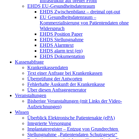
Infrastruktur auf breiter Front
EHDS EU-Gesundheitsdatenraum
EHDS Zwischenbilanz – dreimal opt-out
EU Gesundheitsdatenraum –
Kommerzialisierung von Patientendaten ohne
Widerspruch
EHDS Position Paper
EHDS Stellungnahme
EHDS Alarmtext
EHDS alarm text (en)
EHDS Dokumentation
Kassenabfrage
Krankenkassendaten
Text einer Anfrage bei Krankenkassen
Überprüfung der Antworten
Fehlerhafte Auskunft der Krankenkasse
Über diesen Anfragegenerator
Veranstaltungen
Bisherige Veranstaltungen (mit Links der Video-
Aufzeichnungen)
Wissen
Überblick Elektronische Patientenakte (ePA)
Integrierte Versorgung
Implantateregister – Entzug von Grundrechten
Stellungnahme „Patientendaten Schutzgesetz“