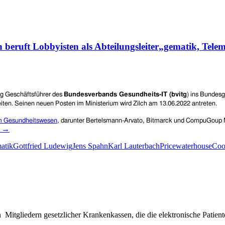
beruft Lobbyisten als Abteilungsleiter„gematik, Telema
ng
Geschäftsführer des
Bundesverbands Gesundheits-IT (bvitg
)
ins Bundesg
eiten.
S
einen neuen Posten im Ministerium
wird Zilch
am 13.
06.2022
antreten.
 im Gesundheitswesen
,
darunter Bertelsmann-Arvato, Bitmarck und CompuGoup 
n
→
atik
Gottfried Ludewig
Jens Spahn
Karl Lauterbach
PricewaterhouseCo
Mitgliedern gesetzlicher Krankenkassen, die die elektronische Patien
eiter„gematik,