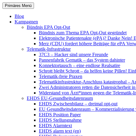
Zum
Suchen
Primäres Menü
Inhalt
patientenrechte-datenschutz.de
springen
Blog
Kampagnen
Bündnis EPA Opt-Out
Bündnis zum Thema EPA Opt-Out gegründet
Elektronische Patientenakte (ePA)? Danke Nein! E
Merz (CDU) fordert höhere Beiträge für ePA Ver
Telematik-Infrastruktur
37C3 – Hacker sind unsere Freunde
Pannenfabrik Gematik – das System dahinter
Konnektortausch – eine endlose Realsatire
Schrott bleibt Schrott – da helfen keine Pillen! 
Telematik-freie Praxen
Telematikinfrastruktur-Anschluss katastrophal – A
Zwei Administratoren retten die Datensicherheit i
Widerstand von Ärzt*innen gegen die Telematik-Inf
EHDS EU-Gesundheitsdatenraum
EHDS Zwischenbilanz – dreimal opt-out
EU Gesundheitsdatenraum – Kommerzialisierung 
EHDS Position Paper
EHDS Stellungnahme
EHDS Alarmtext
EHDS alarm text (en)