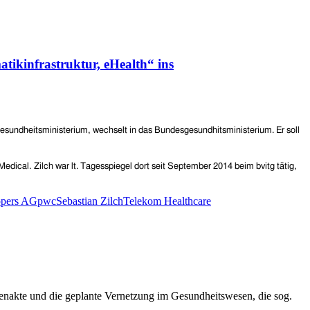
tikinfrastruktur, eHealth“ ins
esundheitsministerium,
wechselt in das Bundesgesundhitsministerium. Er soll
Medical.
Zilch war lt. Tagesspiegel d
ort seit September 2014
beim bvitg
tätig,
opers AG
pwc
Sebastian Zilch
Telekom Healthcare
tenakte und die geplante Vernetzung im Gesundheitswesen, die sog.