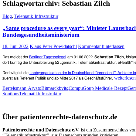
Schlagwortarchiv: Sebastian Zilch
Blog
,
Telematik-Infrastruktur
„Same procedure as every year“: Minister Lauterbach 
Bundesgesundheitsministerium
18. Juni 2022
Klaus-Peter Powidatschl
Kommentar hinterlassen
Das meldet der
Berliner Tagesspiegel
am 01.06.2022.
Sebastian Zilch
,
b
is
la
dort
künftig die Unterabteilung 52 „gematik, Telematikinfrastruktur, eHealth“ l
Der bvitg
ist die
Lobbyorganisation der in Deutschland führenden IT-Anbieter
„Same
weiterlese
zu
erst als Referent Politik und ab Mitte 2017 als Geschäftsführer.
procedure
Bertelsmann-Arvato
Bitmarck
bvitg
CompuGoup Medical
e-Rezept
Gem
as
Soutions
Telematikinfrastruktur
every
year“:
Minister
Patientenrechte und Datenschutz e.V.
Lauterbach
Über patientenrechte-datenschutz.de
beruft
Lobbyisten
als
Patientenrechte und Datenschutz e.V.
ist ein Zusammenschluss von 
Abteilungsl
“Telematikinfrastruktur”, aus Datenschutzgründen kritisieren.