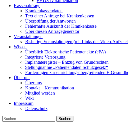
EHDS Dokumentation
Kassenabfrage
Krankenkassendaten
Text einer Anfrage bei Krankenkassen
Überprüfung der Antworten
Fehlerhafte Auskunft der Krankenkasse
Über diesen Anfragegenerator
Veranstaltungen
Bisherige Veranstaltungen (mit Links der Video-Aufzei
Wissen
Überblick Elektronische Patientenakte (ePA)
Integrierte Versorgung
Implantateregister – Entzug von Grundrechten
Stellungnahme „Patientendaten Schutzgesetz“
Forderungen zur einrichtungsübergreifenden E-Gesundhe
Über uns
Über uns
Kontakt + Kommunikation
Mitglied werden
Wiki
Impressum
Datenschutz
Suchen
nach: