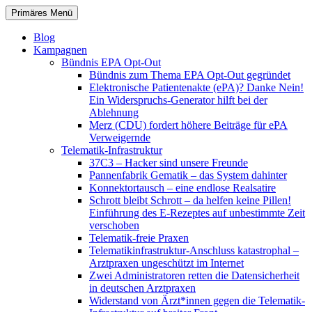
Zum
Suchen
Primäres Menü
Inhalt
patientenrechte-datenschutz.de
springen
Blog
Kampagnen
Bündnis EPA Opt-Out
Bündnis zum Thema EPA Opt-Out gegründet
Elektronische Patientenakte (ePA)? Danke Nein!
Ein Widerspruchs-Generator hilft bei der
Ablehnung
Merz (CDU) fordert höhere Beiträge für ePA
Verweigernde
Telematik-Infrastruktur
37C3 – Hacker sind unsere Freunde
Pannenfabrik Gematik – das System dahinter
Konnektortausch – eine endlose Realsatire
Schrott bleibt Schrott – da helfen keine Pillen!
Einführung des E-Rezeptes auf unbestimmte Zeit
verschoben
Telematik-freie Praxen
Telematikinfrastruktur-Anschluss katastrophal –
Arztpraxen ungeschützt im Internet
Zwei Administratoren retten die Datensicherheit
in deutschen Arztpraxen
Widerstand von Ärzt*innen gegen die Telematik-