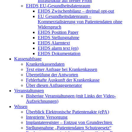
Infrastruktur auf breiter Front
EHDS EU-Gesundheitsdatenraum
EHDS Zwischenbilanz – dreimal opt-out
EU Gesundheitsdatenraum –
Kommerzialisierung von Patientendaten ohne
Widerspruch
EHDS Position Paper
EHDS Stellungnahme
EHDS Alarmtext
EHDS alarm text (en)
EHDS Dokumentation
Kassenabfrage
Krankenkassendaten
Text einer Anfrage bei Krankenkassen
Überprüfung der Antworten
Fehlerhafte Auskunft der Krankenkasse
Über diesen Anfragegenerator
Veranstaltungen
Bisherige Veranstaltungen (mit Links der Video-
Aufzeichnungen)
Wissen
Überblick Elektronische Patientenakte (ePA)
Integrierte Versorgung
Implantateregister – Entzug von Grundrechten
Stellungnahme „Patientendaten Schutzgesetz“