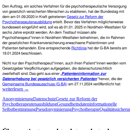
Den Auftrag, ein solches Verfahren für die psychotherapeutische Versorgung
von gesetzlich versicherten Menschen
zu etablieren, hat
der Bundestag
mit
dem am
0
1.
09.
2020 in Kraft getretenen
Gesetz zur Reform der
Psychotherapeutenausbildung
erteilt. Bevor das Verfahren möglicherweise
bundesweit eingeführt wird, soll es ab
01.01.
2025 in Nordrhein-Westfalen für
sechs Jahre erprobt werden.
An dem Testlauf müssen alle
Psychotherapeut*innen in Nordrhein-Westfalen teilnehmen, die im Rahmen
der gesetzlichen Krankenversicherung erwachsene Patientinnen und
Patienten behandeln. E
ine entsprechende
Richtlinie
hat der G-BA bereits am
18.01.2024 beschlossen.
Nicht nur den
Psychotherapeut*innen,
auch
ihr
en Patient*innen werden vom
Gesetzgeber Verpflichtungen aufgegeben, die datenschutzrechtlich
zweifelhaft sind. Das geht aus e
i
ner
„
Patienteninformation zur
Datenerhebung bei gesetzlich versicherten Patien
ten
“
hervor, die der
Date
Gemeinsame Bundesausschuss (G-BA)
am 27.11.2024 veröffentlicht hat:
zweif
weiterlesen
→
Qual
Anonymisierung
Datenschutz
Gesetz zur Reform der
zur
Psychotherapeutenausbildung
Gesundheitsdaten
informationelle
ambu
Selbstbestimmung
Pseudonymisierung
Psychotherapie
Qualitätssicheru
psyc
Vers
geset
Patientenrechte und Datenschutz e.V.
Kran