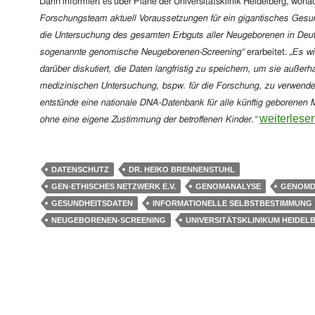
Darin informiert es
über Pläne der Universitätsklinik Heidelberg, won
Forschungsteam aktuell Voraussetzungen für ein gigantisches Gesun
die Untersuchung des gesamten Erbguts aller Neugeborenen in Deu
sogenannte genomische Neugeborenen-Screening“
erarbeitet
.
„Es wi
darüber diskutiert, die Daten langfristig zu speichern, um sie außerh
medizinischen Untersuchung, bspw. für die Forschung, zu verwende
entstünde eine nationale DNA-Datenbank für alle künftig geborenen
Sensible D
weiterlese
ohne eine eigene Zustimmung der betroffenen Kinder.“
DATENSCHUTZ
DR. HEIKO BRENNENSTUHL
GEN-ETHISCHES NETZWERK E.V.
GENOMANALYSE
GENOMD
GESUNDHEITSDATEN
INFORMATIONELLE SELBSTBESTIMMUNG
NEUGEBORENEN-SCREENING
UNIVERSITÄTSKLINIKUM HEIDEL