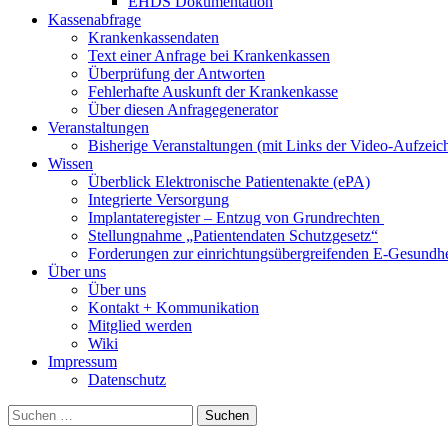
EHDS Dokumentation
Kassenabfrage
Krankenkassendaten
Text einer Anfrage bei Krankenkassen
Überprüfung der Antworten
Fehlerhafte Auskunft der Krankenkasse
Über diesen Anfragegenerator
Veranstaltungen
Bisherige Veranstaltungen (mit Links der Video-Aufzei
Wissen
Überblick Elektronische Patientenakte (ePA)
Integrierte Versorgung
Implantateregister – Entzug von Grundrechten
Stellungnahme „Patientendaten Schutzgesetz“
Forderungen zur einrichtungsübergreifenden E-Gesundhe
Über uns
Über uns
Kontakt + Kommunikation
Mitglied werden
Wiki
Impressum
Datenschutz
Suchen
nach: