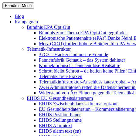
Zum
Suchen
Primäres Menü
Inhalt
patientenrechte-datenschutz.de
springen
Blog
Kampagnen
Bündnis EPA Opt-Out
Bündnis zum Thema EPA Opt-Out gegründet
Elektronische Patientenakte (ePA)? Danke Nein! E
Merz (CDU) fordert höhere Beiträge für ePA Ver
Telematik-Infrastruktur
37C3 – Hacker sind unsere Freunde
Pannenfabrik Gematik – das System dahinter
Konnektortausch – eine endlose Realsatire
Schrott bleibt Schrott – da helfen keine Pillen! 
Telematik-freie Praxen
Telematikinfrastruktur-Anschluss katastrophal – A
Zwei Administratoren retten die Datensicherheit i
Widerstand von Ärzt*innen gegen die Telematik-Inf
EHDS EU-Gesundheitsdatenraum
EHDS Zwischenbilanz – dreimal opt-out
EU Gesundheitsdatenraum – Kommerzialisierung 
EHDS Position Paper
EHDS Stellungnahme
EHDS Alarmtext
EHDS alarm text (en)