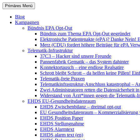
Zum
Suchen
Primäres Menü
Inhalt
patientenrechte-datenschutz.de
springen
Blog
Kampagnen
Bündnis EPA Opt-Out
Bündnis zum Thema EPA Opt-Out gegründet
Elektronische Patientenakte (ePA)? Danke Nein! E
Merz (CDU) fordert höhere Beiträge für ePA Ver
Telematik-Infrastruktur
37C3 – Hacker sind unsere Freunde
Pannenfabrik Gematik – das System dahinter
Konnektortausch – eine endlose Realsatire
Schrott bleibt Schrott – da helfen keine Pillen! 
Telematik-freie Praxen
Telematikinfrastruktur-Anschluss katastrophal – A
Zwei Administratoren retten die Datensicherheit i
Widerstand von Ärzt*innen gegen die Telematik-Inf
EHDS EU-Gesundheitsdatenraum
EHDS Zwischenbilanz – dreimal opt-out
EU Gesundheitsdatenraum – Kommerzialisierung 
EHDS Position Paper
EHDS Stellungnahme
EHDS Alarmtext
EHDS alarm text (en)