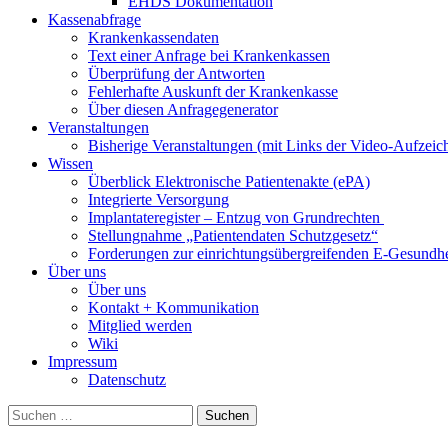
EHDS Dokumentation
Kassenabfrage
Krankenkassendaten
Text einer Anfrage bei Krankenkassen
Überprüfung der Antworten
Fehlerhafte Auskunft der Krankenkasse
Über diesen Anfragegenerator
Veranstaltungen
Bisherige Veranstaltungen (mit Links der Video-Aufzei
Wissen
Überblick Elektronische Patientenakte (ePA)
Integrierte Versorgung
Implantateregister – Entzug von Grundrechten
Stellungnahme „Patientendaten Schutzgesetz“
Forderungen zur einrichtungsübergreifenden E-Gesundhe
Über uns
Über uns
Kontakt + Kommunikation
Mitglied werden
Wiki
Impressum
Datenschutz
Suchen
nach: