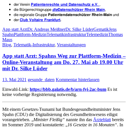
der Verein
Patientenrechte und Datenschutz e.V.
,
die Bürgerrechtsgruppe
die
Datenschützer Rhein Main
,
die regionale Gruppe
Patientendatenschützer Rhein-Main
und
der
Club Voltaire Frankfurt
.
App statt Arzt
Dr. Andreas Meißner
Dr. Silke Lüder
Gematik
Jens
Spahn
Plattform-Medizin
Telematikinfrastruktur
Telemedizin
Thomas
Maus
Blog
,
Telematik-Infrastruktur
,
Veranstaltungen
App statt Arzt: Spahns Weg zur Plattform-Medizin –
Online-Veranstaltung am Do. 27. Mai ab 19.00 Uhr
mit Dr. Silke Lüder
13. Mai 2021
gesunde_daten
Kommentar hinterlassen
Einwahl-Link:
https://bbb.galatis.de/b/arn-fyi-2ac-bum
Es ist
keine vorherige Registrierung notwendig.
Mit einem Gesetzes-Tsunami hat Bundesgesundheitsminister Jens
Spahn (CDU) die Digitalisierung des Gesundheitswesens eiligst
vorangetrieben. „
Minister Fleißig“
nannte ihn das
Ärzteblatt
bereits
im Sommer 2019 und konstatierte: „
16 Gesetze in 16 Monaten“
. In