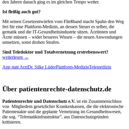
den Jahren danach ging es im gleichen Tempo weiter.
Ist fleißig auch gut?
Mit seinen Gesetzentwürfen vom Fließband macht Spahn den Weg
frei für eine Plattform-Medizin, an dessen Steuer es selber, die
gematik und die IT-Gesundheitsindustrie sitzen. Ärztinnen und
Ärzte müssen – wider besseres Wissen – die neuen Anwendungen
umsetzen, sonst drohen Strafen.
App
Sind Teledoktor und Totalvernetzung erstrebenswert?
statt
weiterlesen
→
Arzt:
App statt Arzt
Dr. Silke Lüder
Plattform-Medizin
Telemedizin
Spahns
Weg
zur
Patientenrechte und Datenschutz e.V.
Plattform-
Über patientenrechte-datenschutz.de
Medizin
–
Online-
Patientenrechte und Datenschutz e.V.
ist ein Zusammenschluss
Veranstaltu
von Mitgliedern gesetzlicher Krankenkassen, die die elektronische
am
Patientenakte und die geplante Vernetzung im Gesundheitswesen,
Do.
die sog. “Telematikinfrastruktur”, aus Datenschutzgründen
27.
kritisieren.
Mai