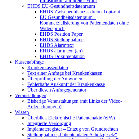
Infrastruktur auf breiter Front
EHDS EU-Gesundheitsdatenraum
EHDS Zwischenbilanz – dreimal opt-out
EU Gesundheitsdatenraum –
Kommerzialisierung von Patientendaten ohne
Widerspruch
EHDS Position Paper
EHDS Stellungnahme
EHDS Alarmtext
EHDS alarm text (en)
EHDS Dokumentation
Kassenabfrage
Krankenkassendaten
Text einer Anfrage bei Krankenkassen
Überprüfung der Antworten
Fehlerhafte Auskunft der Krankenkasse
Über diesen Anfragegenerator
Veranstaltungen
Bisherige Veranstaltungen (mit Links der Video-
Aufzeichnungen)
Wissen
Überblick Elektronische Patientenakte (ePA)
Integrierte Versorgung
Implantateregister – Entzug von Grundrechten
Stellungnahme „Patientendaten Schutzgesetz“