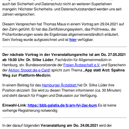
auch bei Sicherheit und Datenschutz nicht an weiteren Superlativen
mangeln: Höchster Sicherheits- und Datenschutzstandard werden uns seit
Jahren versprochen.
Diese
m
Versprechen
hat Thomas Maus in einem Vortrag am 29.04.2021
auf
den Zahn
ge
fühl
t
.
Er hat d
as Zertifizierungssystem, das Prüfniveau, die
Prüfanforderungen sowie die Ergebnisse allgemeinverständlich erläutert.
Sein Vortrag wurde aufgezeichnet und ist
hier
verfügbar.
Der nächste Vortrag in der Veranstaltungsreihe ist am Do. 27.05.2021
ab 19.00 Uhr
.
Dr. Silke Lüder
, Fachärztin für Allgemeinmedizin in
Hamburg, stv. Bundesvorsitzende der
Freien Ärzteschaft e.V.
und Sprecherin
der
Aktion: Stoppt die e-Card!
spricht zum Thema
„
App statt Arzt: Spahns
Weg zur Plattform-Medizin
.
In einem Beitrag für das
Hamburger Ärzteblatt
hat Dr. Silke Lüder ihre
Position skizziert. Sie wird zu diesen Themen informieren (ca. 30 Minuten)
und steht danach für Fragen und Diskussion zur Verfügung.
Einwahl-Link:
https://bbb.galatis.de/b/arn-fyi-2ac-bum
.Es ist keine
vorherige Registrierung notwendig
In der darauf folgenden
Veranstaltung am Do. 24.06.2021
wird der