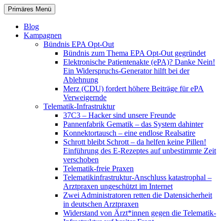
Zum
Suchen
Primäres Menü
Inhalt
patientenrechte-datenschutz.de
springen
Blog
Kampagnen
Bündnis EPA Opt-Out
Bündnis zum Thema EPA Opt-Out gegründet
Elektronische Patientenakte (ePA)? Danke Nein!
Ein Widerspruchs-Generator hilft bei der
Ablehnung
Merz (CDU) fordert höhere Beiträge für ePA
Verweigernde
Telematik-Infrastruktur
37C3 – Hacker sind unsere Freunde
Pannenfabrik Gematik – das System dahinter
Konnektortausch – eine endlose Realsatire
Schrott bleibt Schrott – da helfen keine Pillen!
Einführung des E-Rezeptes auf unbestimmte Zeit
verschoben
Telematik-freie Praxen
Telematikinfrastruktur-Anschluss katastrophal –
Arztpraxen ungeschützt im Internet
Zwei Administratoren retten die Datensicherheit
in deutschen Arztpraxen
Widerstand von Ärzt*innen gegen die Telematik-