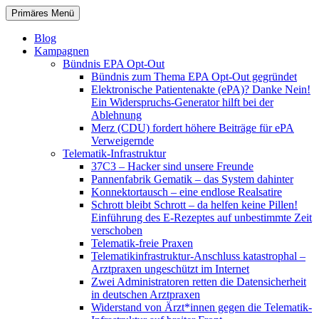
Zum
Suchen
Primäres Menü
Inhalt
patientenrechte-datenschutz.de
springen
Blog
Kampagnen
Bündnis EPA Opt-Out
Bündnis zum Thema EPA Opt-Out gegründet
Elektronische Patientenakte (ePA)? Danke Nein!
Ein Widerspruchs-Generator hilft bei der
Ablehnung
Merz (CDU) fordert höhere Beiträge für ePA
Verweigernde
Telematik-Infrastruktur
37C3 – Hacker sind unsere Freunde
Pannenfabrik Gematik – das System dahinter
Konnektortausch – eine endlose Realsatire
Schrott bleibt Schrott – da helfen keine Pillen!
Einführung des E-Rezeptes auf unbestimmte Zeit
verschoben
Telematik-freie Praxen
Telematikinfrastruktur-Anschluss katastrophal –
Arztpraxen ungeschützt im Internet
Zwei Administratoren retten die Datensicherheit
in deutschen Arztpraxen
Widerstand von Ärzt*innen gegen die Telematik-