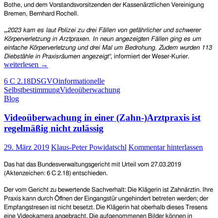
Bothe, und dem Vorstandsvorsitzenden der Kassenärztlichen Vereinigung
Bremen
, Bernhard Rochell.
„
2023 kam es laut Polizei zu drei Fällen von gefährlicher und schwerer
Körperverletzung in Arztpraxen. In neun angezeigten Fällen ging es um
einfache Körperverletzung und drei Mal um Bedrohung. Zudem wurden 113
Videoüb
Diebstähle
in Praxisräumen angezeigt“
, informiert der Weser-Kurier.
in
weiterlesen
→
ärztliche
6 C 2.18
DSGVO
informationelle
Praxisrä
Selbstbestimmung
Videoüberwachung
Von
Blog
manchen
erwünsch
Videoüberwachung in einer (Zahn-)Arztpraxis ist
aber
unzulässi
regelmäßig nicht zulässig
29. März 2019
Klaus-Peter Powidatschl
Kommentar hinterlassen
Das hat das Bundesverwaltungsgericht mit
Urteil vom 27.
03.
2019
(Aktenzeichen:
6 C 2.18
) entschieden.
Der vom Gericht zu bewertende Sachverhalt: Die Klägerin ist Zahnärztin. Ihre
Praxis kann durch Öffnen der Eingangstür ungehindert betreten werden; der
Empfangstresen ist nicht besetzt. Die Klägerin hat oberhalb dieses Tresens
eine Videokamera angebracht. Die aufgenommenen Bilder können in