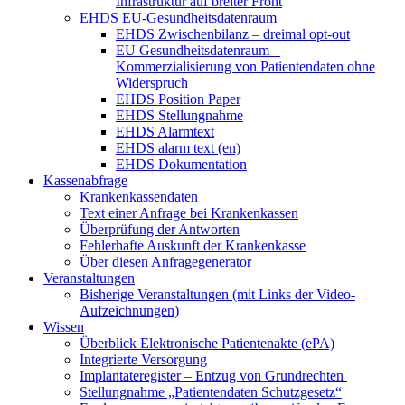
Infrastruktur auf breiter Front
EHDS EU-Gesundheitsdatenraum
EHDS Zwischenbilanz – dreimal opt-out
EU Gesundheitsdatenraum –
Kommerzialisierung von Patientendaten ohne
Widerspruch
EHDS Position Paper
EHDS Stellungnahme
EHDS Alarmtext
EHDS alarm text (en)
EHDS Dokumentation
Kassenabfrage
Krankenkassendaten
Text einer Anfrage bei Krankenkassen
Überprüfung der Antworten
Fehlerhafte Auskunft der Krankenkasse
Über diesen Anfragegenerator
Veranstaltungen
Bisherige Veranstaltungen (mit Links der Video-
Aufzeichnungen)
Wissen
Überblick Elektronische Patientenakte (ePA)
Integrierte Versorgung
Implantateregister – Entzug von Grundrechten
Stellungnahme „Patientendaten Schutzgesetz“