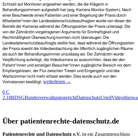
Echtzeit auf Monitoren angesehen werden, die die Klägerin in
Behandlungszimmern aufgestellt hat (sog. Kamera-Monitor-System). Nach
einer Beschwerde eines Patienten und einer Begehung der Praxis durch
Mitarbeiter*nnen der Landesdatenschutzbeauftragten wurde von dieser der
Betrieb der Kameras während der Öffnungszeiten der Praxis untersagt. Die
von der Zahnärztin vorgetragenen Argumente für Sinnhaftigkeit und
Rechtmäßigkeit Überwachung konnten nicht überzeugen. Die
Landesdatenschutzbeauftragte stellte fest, dass während der Öffnungszeiten
der Praxis sowohl die Videobeobachtung der öffentlich zugänglichen Räume
als auch der Behandlungszimmer unzulässig sei. Der Zahnärztin wurde
Verpflichtung auferlegt, die Videokamera so auszurichten, dass der den
Patient*innen und sonstigen Besucher*innen zugängliche Bereich vor dem
Empfangstresen, der Flur zwischen Tresen und Eingangstür und das
Wartezimmer nicht mehr erfasst werden. Dies wurde auch von den
Videoüberwachung
weiterlesen
→
Vorinstanzen bestätigt.
in
6 C
einer
2.18
BDSG
Bundesverwaltungsgericht
Datenschutz
Urteil
Videoüberwa
(Zahn-)Arztpraxis
ist
regelmäßig
Patientenrechte und Datenschutz e.V.
nicht
Über patientenrechte-datenschutz.de
zulässig
Patientenrechte und Datenschutz e.V.
ist ein Zusammenschluss