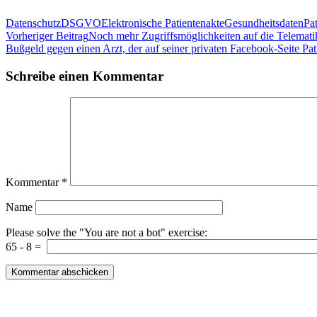
Datenschutz
DSGVO
Elektronische Patientenakte
Gesundheitsdaten
Pa
Beitragsnavigation
Vorheriger Beitrag
Noch mehr Zugriffsmöglichkeiten auf die Telemati
Bußgeld gegen einen Arzt, der auf seiner privaten Facebook-Seite Pati
Schreibe einen Kommentar
Kommentar
*
Name
Please solve the "You are not a bot" exercise:
65
-
8
=