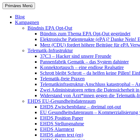
Zum
Suchen
Primäres Menü
Inhalt
patientenrechte-datenschutz.de
springen
Blog
Kampagnen
Bündnis EPA Opt-Out
Bündnis zum Thema EPA Opt-Out gegründet
Elektronische Patientenakte (ePA)? Danke Nein! E
Merz (CDU) fordert höhere Beiträge für ePA Ver
Telematik-Infrastruktur
37C3 – Hacker sind unsere Freunde
Pannenfabrik Gematik – das System dahinter
Konnektortausch – eine endlose Realsatire
Schrott bleibt Schrott – da helfen keine Pillen! 
Telematik-freie Praxen
Telematikinfrastruktur-Anschluss katastrophal – A
Zwei Administratoren retten die Datensicherheit i
Widerstand von Ärzt*innen gegen die Telematik-Inf
EHDS EU-Gesundheitsdatenraum
EHDS Zwischenbilanz – dreimal opt-out
EU Gesundheitsdatenraum – Kommerzialisierung 
EHDS Position Paper
EHDS Stellungnahme
EHDS Alarmtext
EHDS alarm text (en)