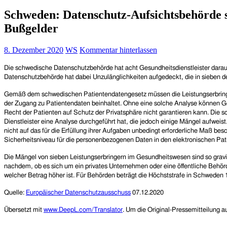
Schweden: Datenschutz-Aufsichtsbehörde s
Bußgelder
8. Dezember 2020
WS
Kommentar hinterlassen
Die schwedische Datenschutzbehörde hat acht Gesundheitsdienstleister darauf
Datenschutzbehörde hat dabei Unzulänglichkeiten aufgedeckt, die in sieben d
Gemäß dem schwedischen Patientendatengesetz müssen die Leistungserbringer
der Zugang zu Patientendaten beinhaltet. Ohne eine solche Analyse können G
Recht der Patienten auf Schutz der Privatsphäre nicht garantieren kann. Die 
Dienstleister eine Analyse durchgeführt hat, die jedoch einige Mängel aufweis
nicht auf das für die Erfüllung ihrer Aufgaben unbedingt erforderliche Maß 
Sicherheitsniveau für die personenbezogenen Daten in den elektronischen P
Die Mängel von sieben Leistungserbringern im Gesundheitswesen sind so gravie
nachdem, ob es sich um ein privates Unternehmen oder eine öffentliche Behö
welcher Betrag höher ist. Für Behörden beträgt die Höchststrafe in Schweden 
Quelle:
Europäischer Datenschutzausschuss
07.12.2020
Übersetzt mit
www.DeepL.com/Translator
. Um die Original-Pressemitteilung 