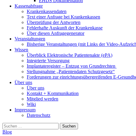
EHDS Dokumentation
Kassenabfrage
Krankenkassendaten
Text einer Anfrage bei Krankenkassen
Überprüfung der Antworten
Fehlerhafte Auskunft der Krankenkasse
Über diesen Anfragegenerator
Veranstaltungen
Bisherige Veranstaltungen (mit Links der Video-Aufzei
Wissen
Überblick Elektronische Patientenakte (ePA)
Integrierte Versorgung
Implantateregister – Entzug von Grundrechten
Stellungnahme „Patientendaten Schutzgesetz“
Forderungen zur einrichtungsübergreifenden E-Gesundhe
Über uns
Über uns
Kontakt + Kommunikation
Mitglied werden
Wiki
Impressum
Datenschutz
Suchen
nach:
Blog