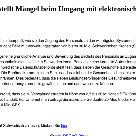
tellt Mängel beim Umgang mit elektronisch
hin überprüft, wie sie den Zugang des Personals zu den wichtigsten Systemen f
er acht Fälle mit Verwaltungsstrafen von bis zu 30 Mio. Schwedischen Kronen (
 eine gründliche Analyse und Bewertung des Bedarfs des Personals an Zugang 
esundheitsdienstleister in Schweden ihrem Personal keine korrekte Autorisier
schwedische Datenschutzbehörde stellt fest, dass sieben der Gesundheitsdienstl
t. Die Behörde kommt zu dem Schluss, dass sieben der Gesundheitsdienstleister 
beschränken. Dies bedeutet, dass die sieben Leistungserbringer des Gesundheit
atientendatensystemen zu gewährleisten und nachweisen zu können.
rend, dass sie zu Verwaltungsstrafen in Höhe von 2,5 bis 30 Millionen SEK führ
rde handelt. Für Unternehmen beträgt die maximale Geldbuße 20 Mio. € oder vi
10 Mio. SEK.
auf Schwedisch zu lesen, klicken Sie
hier
.