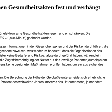
en Gesundheitsakten fest und verhängt
ür elektronische Gesundheitsakten regeln und einschränken. Die
SEK = 2,934 Mio. €) geahndet wurden.
zu Informationen in den Gesundheitsakten und der Risiken durchführen, die
ungsebene zuweisen, was wiederum bedeutet, dass die Organisationen das
eister keine Bedarfs- und Risikoanalyse durchgeführt haben, während ein
die Zugriffsberechtigung der Nutzer auf das jeweilige Patientenjournalsystem
swesens keine geeigneten Maßnahmen ergriffen haben, um ein ausreichendes
en. Die Berechnung der Höhe der Geldbuße unterscheidet sich erheblich, je
er Prozent des weltweiten Jahresumsatzes des Unternehmens, je nachdem,