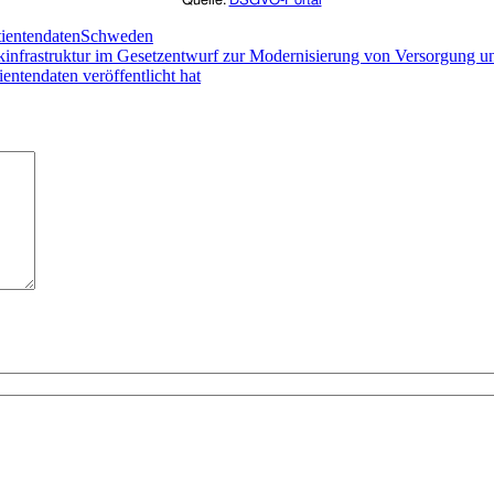
Quelle:
DSGVO-Portal
tientendaten
Schweden
kinfrastruktur im Gesetzentwurf zur Modernisierung von Versorgung u
entendaten veröffentlicht hat