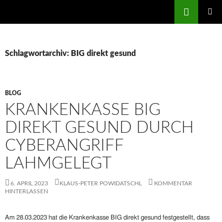
Zum
Suchen
patientenrechte-datenschutz.de
Inhalt
PRIMÄR
springen
MENÜ
Schlagwortarchiv: BIG direkt gesund
BLOG
KRANKENKASSE BIG
DIREKT GESUND DURCH
CYBERANGRIFF
LAHMGELEGT
6. APRIL 2023
KLAUS-PETER POWIDATSCHL
KOMMENTAR
HINTERLASSEN
Am 28.03.2023 hat die Krankenkasse BIG direkt gesund festgestellt, dass