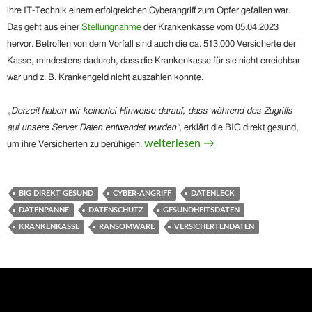
ihre IT-Technik einem erfolgreichen
Cyberangriff
zum Opfer gefallen war.
Das geht aus einer
Stellungnahme
der Krankenkasse vom 05.04.2023
hervor.
Betroffen
von dem Vorfall
sind
auch die ca.
513.000 Versicherte
der
Kasse, mindestens dadurch, dass die Krankenkasse für sie nicht erreichbar
war und z. B. Krankengeld nicht auszahlen konnte.
„
Derzeit haben wir keinerlei Hinweise darauf, dass während des Zugriffs
auf unsere Server Daten entwendet wurden“
, erklärt die BIG direkt gesund,
Krankenkasse BIG direkt gesund d
weiterlesen
→
um ihre Versicherten zu beruhigen.
BIG DIREKT GESUND
CYBER-ANGRIFF
DATENLECK
DATENPANNE
DATENSCHUTZ
GESUNDHEITSDATEN
KRANKENKASSE
RANSOMWARE
VERSICHERTENDATEN