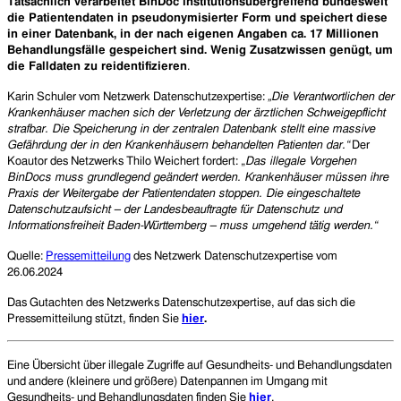
Tatsächlich verarbeitet BinDoc institutionsübergreifend bundesweit
die Patientendaten in pseudonymisierter Form und speichert diese
in einer Datenbank, in der nach eigenen Angaben ca. 17 Millionen
Behandlungsfälle gespeichert sind. Wenig Zusatzwissen genügt, um
die Falldaten zu reidentifizieren
.
Karin Schuler vom Netzwerk Datenschutzexpertise:
„Die Verantwortlichen der
Krankenhäuser machen sich der Verletzung der ärztlichen Schweigepflicht
strafbar. Die Speicherung in der zentralen Datenbank stellt eine massive
Gefährdung der in den Krankenhäusern behandelten Patienten dar.“
Der
Koautor des Netzwerks Thilo Weichert fordert: „
Das illegale Vorgehen
BinDocs muss grundlegend geändert werden. Krankenhäuser müssen ihre
Praxis der Weitergabe der Patientendaten stoppen. Die eingeschaltete
Datenschutzaufsicht – der Landesbeauftragte für Datenschutz und
Informationsfreiheit Baden-Württemberg – muss umgehend tätig werden.“
Quelle:
Pressemitteilung
des Netzwerk Datenschutzexpertise vom
26.06.2024
Das Gutachten des Netzwerks Datenschutzexpertise,
auf das sich die
Pressemitteilung stützt,
finden Sie
hier
.
Eine Übersicht über
illegale Zugriffe auf Gesundheits- und Behandlungsdaten
und andere (kleinere und größere) Datenpannen im Umgang mit
Gesundheits- und Behandlungsdaten finden Sie
hier
.