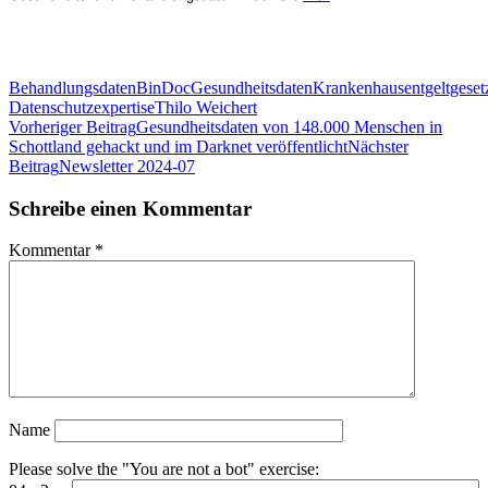
Behandlungsdaten
BinDoc
Gesundheitsdaten
Krankenhausentgeltgeset
Datenschutzexpertise
Thilo Weichert
Beitragsnavigation
Vorheriger Beitrag
Gesundheitsdaten von 148.000 Menschen in
Schottland gehackt und im Darknet veröffentlicht
Nächster
Beitrag
Newsletter 2024-07
Schreibe einen Kommentar
Kommentar
*
Name
Please solve the "You are not a bot" exercise: