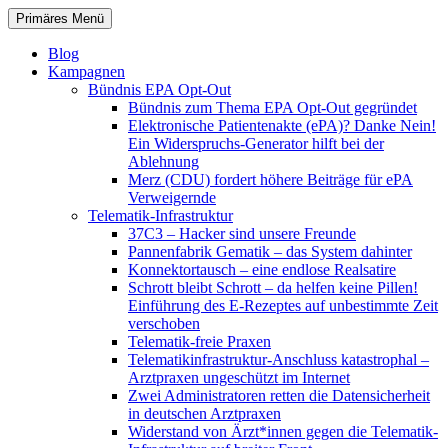
Zum
Suchen
Primäres Menü
Inhalt
patientenrechte-datenschutz.de
springen
Blog
Kampagnen
Bündnis EPA Opt-Out
Bündnis zum Thema EPA Opt-Out gegründet
Elektronische Patientenakte (ePA)? Danke Nein!
Ein Widerspruchs-Generator hilft bei der
Ablehnung
Merz (CDU) fordert höhere Beiträge für ePA
Verweigernde
Telematik-Infrastruktur
37C3 – Hacker sind unsere Freunde
Pannenfabrik Gematik – das System dahinter
Konnektortausch – eine endlose Realsatire
Schrott bleibt Schrott – da helfen keine Pillen!
Einführung des E-Rezeptes auf unbestimmte Zeit
verschoben
Telematik-freie Praxen
Telematikinfrastruktur-Anschluss katastrophal –
Arztpraxen ungeschützt im Internet
Zwei Administratoren retten die Datensicherheit
in deutschen Arztpraxen
Widerstand von Ärzt*innen gegen die Telematik-