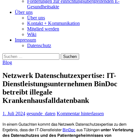
Forderungen zur einrichtungsübergreifenden E-
Gesundheitsakte
Über uns
Über uns
Kontakt + Kommunikation
Mitglied werden
Wiki
Impressum
Datenschutz
Suchen
nach:
Blog
Netzwerk Datenschutzexpertise: IT-
Dienstleistungsunternehmen BinDoc
betreibt illegale
Krankenhausfalldatenbank
1. Juli 2024
gesunde_daten
Kommentar hinterlassen
In einem Gutachten kommt das Netzwerk Datenschutzexpertise zu dem
Ergebnis, dass der IT-Dienstleister
BinDoc
aus Tübingen
unter Verletzung
des Datenschutzes und des Patientengeheimnisses von