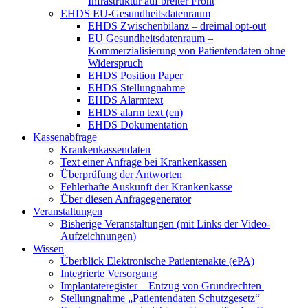
Infrastruktur auf breiter Front
EHDS EU-Gesundheitsdatenraum
EHDS Zwischenbilanz – dreimal opt-out
EU Gesundheitsdatenraum –
Kommerzialisierung von Patientendaten ohne
Widerspruch
EHDS Position Paper
EHDS Stellungnahme
EHDS Alarmtext
EHDS alarm text (en)
EHDS Dokumentation
Kassenabfrage
Krankenkassendaten
Text einer Anfrage bei Krankenkassen
Überprüfung der Antworten
Fehlerhafte Auskunft der Krankenkasse
Über diesen Anfragegenerator
Veranstaltungen
Bisherige Veranstaltungen (mit Links der Video-
Aufzeichnungen)
Wissen
Überblick Elektronische Patientenakte (ePA)
Integrierte Versorgung
Implantateregister – Entzug von Grundrechten
Stellungnahme „Patientendaten Schutzgesetz“