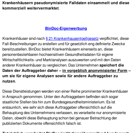
Krankenhäusern pseudonymisierte Falldaten einsammelt und diese
kommerziell weitervermarktet
.
BinDoc-Eigenwerbung
Krankenhäuser sind nach
§ 21 Krankenhausentgeltgesetz
verpflichtet, diese
Fall-Beschreibungen zu erstellen und für gesetzlich eng definierte Zwecke
bereitzustellen. BinDoc bietet Krankenhäusern einerseits an, diese
personenbeziehbaren hochsensitiven Gesundheitsdaten für eigene
Wirtschaftlichkeits- und Marktanalysen auszuwerten und mit den Daten
anderer Krankenhäuser zu vergleichen. Das Unternehmen
speichert die
Daten der Auftraggeber daher –
in vorgeblich anonymisierter Form
–
um sie für eigene Analysen sowie für andere Auftraggeber zu
nutzen
.
Diese Dienstleistun
gen werden von einer Reihe prominenter Krankenhäuser
in Anspruch genommen. Unter den Auftraggebern befinden sich sogar
staatliche Stellen bis hin zum Bundesgesundheitsministerium. Es ist
erstaunlich, wie sehr sich diese Auftraggeber offensichtlich auf die
Behauptung des Unternehmens verlassen, es verarbeite nur anonymisierte
Daten, obw
ohl diese Behauptung schon bei genauer Betrachtung der
publizierten Dokumente offensichtlich falsch ist.