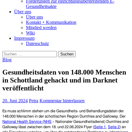
Forderungen zur einrichtungsübergreifenden E-
Gesundheitsakte
Über uns
Über uns
Kontakt + Kommunikation
Mitglied werden
Wiki
Impressum
Datenschutz
Suchen
nach:
Blog
Gesundheitsdaten von 148.000 Menschen
in Schottland gehackt und im Darknet
veröffentlicht
20. Juni 2024
Petra
Kommentar hinterlassen
Es muss schlimm stehen um die Gesundheits- und Behandlungsdaten der
148.000 Menschen in der
schottischen Region Dumfries and Galloway.
Der
National Health Service (NHS
– Nationaler Gesundheitsdienst) Dumfries and
Galloway lässt zwischen dem 18. und 22.06.2024 Flyer (
Seite 1
,
Seite 2
) an