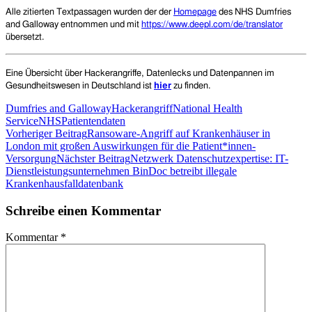
Alle zitierten Textpassagen wurden der der
Homepage
des NHS Dumfries
and Galloway entnommen und mit
https://www.deepl.com/de/translator
übersetzt.
Eine Übersicht über Hackerangriffe, Datenlecks und Datenpannen im
Gesundheitswesen in Deutschland ist
hier
zu finden.
Dumfries and Galloway
Hackerangriff
National Health
Service
NHS
Patientendaten
Beitragsnavigation
Vorheriger Beitrag
Ransoware-Angriff auf Krankenhäuser in
London mit großen Auswirkungen für die Patient*innen-
Versorgung
Nächster Beitrag
Netzwerk Datenschutzexpertise: IT-
Dienstleistungsunternehmen BinDoc betreibt illegale
Krankenhausfalldatenbank
Schreibe einen Kommentar
Kommentar
*