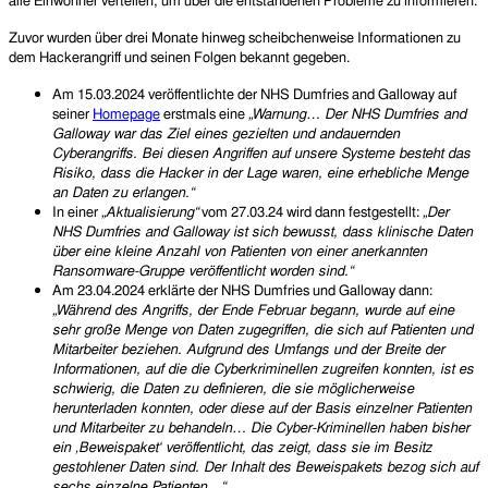
alle Einwohner verteilen, um über die entstandenen Probleme zu informieren.
Zuvor wurden über drei Monate hinweg scheibchenweise Informationen zu
dem Hackerangriff und seinen Folgen bekannt gegeben.
Am 15.03.2024 veröffentlichte der NHS Dumfries and Galloway auf
seiner
Homepage
erstmals eine
„Warnung…
Der NHS Dumfries and
Galloway war das Ziel eines gezielten und andauernden
Cyberangriffs. Bei diesen Angriffen auf unsere Systeme besteht das
Risiko, dass die Hacker in der Lage waren, eine erhebliche Menge
an Daten zu erlangen.“
In einer
„
Aktualisierung“
vom 27.03.24 wird dann festgestellt:
„
Der
NHS Dumfries and Galloway ist sich bewusst, dass klinische Daten
über eine kleine Anzahl von Patienten von einer anerkannten
Ransomware-Gruppe veröffentlicht worden sind.“
Am 23.04.2024 erklärte der NHS Dumfries und Galloway dann:
„
Während des Angriffs, der Ende Februar begann, wurde auf eine
sehr große Menge von Daten zugegriffen, die sich auf Patienten und
Mitarbeiter beziehen. Aufgrund des Umfangs und der Breite der
Informationen, auf die die Cyberkriminellen zugreifen konnten, ist es
schwierig, die Daten zu definieren, die sie möglicherweise
herunterladen konnten, oder diese auf der Basis einzelner Patienten
und Mitarbeiter zu behandeln… Die Cyber-Kriminellen haben bisher
ein ‚Beweispaket‘ veröffentlicht, das zeigt, dass sie im Besitz
gestohlener Daten sind. Der Inhalt des Beweispakets bezog sich auf
sechs einzelne Patienten…“