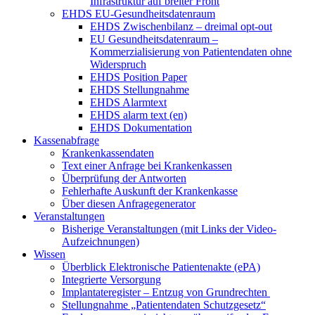
Infrastruktur auf breiter Front
EHDS EU-Gesundheitsdatenraum
EHDS Zwischenbilanz – dreimal opt-out
EU Gesundheitsdatenraum –
Kommerzialisierung von Patientendaten ohne
Widerspruch
EHDS Position Paper
EHDS Stellungnahme
EHDS Alarmtext
EHDS alarm text (en)
EHDS Dokumentation
Kassenabfrage
Krankenkassendaten
Text einer Anfrage bei Krankenkassen
Überprüfung der Antworten
Fehlerhafte Auskunft der Krankenkasse
Über diesen Anfragegenerator
Veranstaltungen
Bisherige Veranstaltungen (mit Links der Video-
Aufzeichnungen)
Wissen
Überblick Elektronische Patientenakte (ePA)
Integrierte Versorgung
Implantateregister – Entzug von Grundrechten
Stellungnahme „Patientendaten Schutzgesetz“