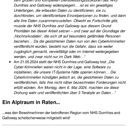
sehr großen und komplexen Dienstleistungsstrukturen des NHS
Dumfries and Galloway widerspiegeln… ist es ein gewaltiges
Unterfangen, die erfassten Daten zu identifizieren, sie zu
durchforsten, um identifizierbare Einzelpersonen zu finden, und dann
alle ihre Daten zusammenzustellen. Obwohl es Fortschritte gibt,
musste der NHS Dumfries and Galloway aus diesem Grund
Prioritäten bei dieser Arbeit setzen – und zwar auf der Grundlage der
‚Hochrisikodaten‘, die sich oft auf besonders gefährdete Personen
beziehen… Da die gestohlenen Daten nun von den Cyberkriminellen
veröffentlicht wurden, besteht nun die Gefahr, dass sie weiter
zugänglich gemacht, vervielfältigt oder im Internet weitergegeben
werden, und zwar nicht nur im Dark Web…“
Am 21.05.2024 stellt der NHS Dumfries und Galloway fest:
„
Die
Cyber-Kriminellen waren nicht in der Lage, eine Software zu
installieren, die unsere IT-Systeme hätte sperren können… Die
Cyberkriminellen kündigten jedoch an, die gestohlenen Daten zu
veröffentlichen, falls ihre nicht näher bezeichneten Forderungen nicht
erfüllt würden. Am Montag, dem 6. Mai 2024, machten sie diese
Drohung wahr und veröffentlichten über 3 Terabyte an Daten…“
Ein Alptraum in Raten…
…was den BewohnerInnen der betroffenen Region vom NHS Dumfries and
Galloway scheibchenweise mitgeteilt wird!