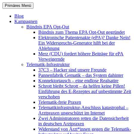
Zum
Suchen
Primäres Menü
Inhalt
patientenrechte-datenschutz.de
springen
Blog
Kampagnen
Bündnis EPA Opt-Out
Bündnis zum Thema EPA Opt-Out gegründet
Elektronische Patientenakte (ePA)? Danke Nein!
Ein Widerspruchs-Generator hilft bei der
Ablehnung
Merz (CDU) fordert höhere Beiträge für ePA
Verweigernde
Telematik-Infrastruktur
37C3 – Hacker sind unsere Freunde
Pannenfabrik Gematik – das System dahinter
Konnektortausch – eine endlose Realsatire
Schrott bleibt Schrott – da helfen keine Pillen!
Einführung des E-Rezeptes auf unbestimmte Zeit
verschoben
Telematik-freie Praxen
Telematikinfrastruktur-Anschluss katastrophal –
Arztpraxen ungeschützt im Internet
Zwei Administratoren retten die Datensicherheit
in deutschen Arztpraxen
Widerstand von Ärzt*innen gegen die Telematik-