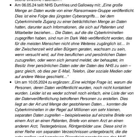
Am 06.05.24 teilt NHS Dumfries und Galloway mit:
„
Eine große
Menge an Daten wurde von einer Ransomware-Gruppe veröffentlicht.
Dies ist eine Folge des jüngsten Cyberangriffs… bei dem
Cyberkriminelle Zugang zu einer beträchtlichen Menge an Daten
hatten, darunter auch Informationen, die sich auf Patienten und
Mitarbeiter beziehen… Die Daten, auf die die Cyberkriminellen
zugegriffen haben, sind nun im Dark Web veröffentlicht worden, das
für die meisten Menschen nicht ohne Weiteres zugänglich ist… In
der Zwischenzeit wird allen Bürgern geraten, wachsam zu sein,
wenn versucht wird, auf ihre beruflichen und persönlichen Daten
zuzugreifen, oder wenn sich jemand meldet, der behauptet, im
Besitz ihrer persönlichen Daten oder der Daten des NHS zu sein –
ganz gleich, ob dies per E-Mail, Telefon, über soziale Medien oder
auf andere Weise geschieht…“
Um am 10.05.2024 zu ergänzen:
„
Eine wichtige Frage ist, warum die
Personen, deren Daten veröffentlicht wurden, noch nicht kontaktiert
wurden. Leider ist es weder schnell noch einfach, eine Liste der von
der Datenveröffentlichung betroffenen Personen zu erstellen. Dies
liegt an der Art und Menge der gestohlenen Daten… konnten die
Cyberkriminellen in der Regel auf Millionen von sehr kleinen,
separaten Daten zugreifen – beispielsweise auf einzelne Briefe von
einem Arzt an einen Patienten, Briefe von einem Arzt an einen
anderen Arzt, Testergebnisse, Röntgenbilder usw. Diese sind in
einer Reihe von separaten Verzeichnissen untergebracht, die die