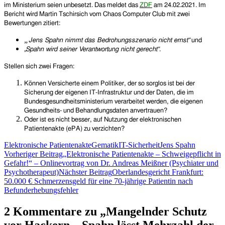
im Ministerium seien
unbesetzt.
Das meldet das
ZDF
am 24.02.2021.
Im
Bericht wird Martin Tschirsich vom Chaos Computer Club mit zwei
Bewertungen zitiert:
„
Jens Spahn nimmt das Bedrohungsszenario nicht ernst“
und
„Spahn wird seiner Verantwortung nicht gerecht“
.
Stellen sich zwei Fragen:
Können Versicherte einem Politiker, der so sorglos ist bei der
Sicherung der eigenen IT-Infrastruktur und der Daten, die im
Bundesgesundheitsministerium verarbeitet werden, die eigenen
Gesundheits- und Behandlungsdaten anvertrauen?
Oder ist es nicht besser, auf Nutzung der elektronischen
Patientenakte (ePA) zu verzichten?
Elektronische Patientenakte
Gematik
IT-Sicherheit
Jens Spahn
Beitragsnavigation
Vorheriger Beitrag
„Elektronische Patientenakte – Schweigepflicht in
Gefahr!“ – Onlinevortrag von Dr. Andreas Meißner (Psychiater und
Psychotherapeut)
Nächster Beitrag
Oberlandesgericht Frankfurt:
50.000 € Schmerzensgeld für eine 70-jährige Patientin nach
Befunderhebungsfehler
2 Kommentare zu „Mangelnder Schutz
vor Hackern – Spahn lässt Mehrzahl der