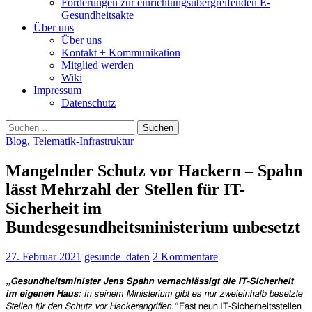
Forderungen zur einrichtungsübergreifenden E-
Gesundheitsakte
Über uns
Über uns
Kontakt + Kommunikation
Mitglied werden
Wiki
Impressum
Datenschutz
Suchen
nach:
Blog
,
Telematik-Infrastruktur
Mangelnder Schutz vor Hackern – Spahn
lässt Mehrzahl der Stellen für IT-
Sicherheit im
Bundesgesundheitsministerium unbesetzt
27. Februar 2021
gesunde_daten
2 Kommentare
„
Gesundheitsminister Jens Spahn vernachlässigt die IT-Sicherheit
im eigenen Haus
: In seinem Ministerium gibt es nur zweieinhalb besetzte
Stellen für den Schutz vor Hackerangriffen.“
Fast neun IT-Sicherheitsstellen