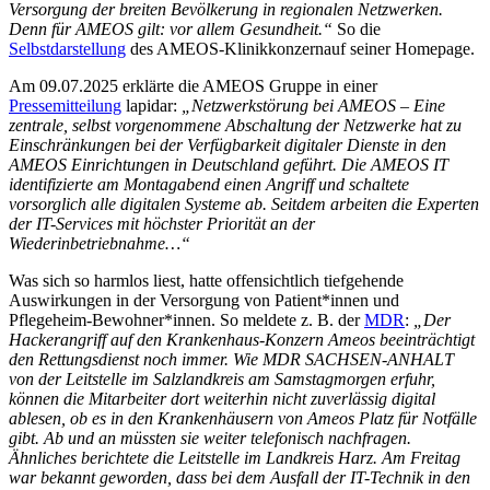
Versorgung der breiten Bevölkerung in regionalen Netzwerken.
Denn für AMEOS gilt: vor allem Gesundheit.“
So die
Selbstdarstellung
des AMEOS-Klinikkonzernauf seiner Homepage.
Am 09.07.2025 erklärte die AMEOS Gruppe in einer
Pressemitteilung
lapidar:
„
Netzwerkstörung bei AMEOS – Eine
zentrale, selbst vorgenommene Abschaltung der Netzwerke hat zu
Einschränkungen bei der Verfügbarkeit digitaler Dienste in den
AMEOS Einrichtungen in Deutschland geführt. Die AMEOS IT
identifizierte am Montagabend einen Angriff und schaltete
vorsorglich alle digitalen Systeme ab. Seitdem arbeiten die Experten
der IT-Services mit höchster Priorität an der
Wiederinbetriebnahme…“
Was sich so harmlos liest, hatte offensichtlich tiefgehende
Auswirkungen in der Versorgung von Patient*innen und
Pflegeheim-Bewohner*innen. So meldete z. B. der
MDR
:
„
Der
Hackerangriff auf den Krankenhaus-Konzern Ameos beeinträchtigt
den Rettungsdienst noch immer. Wie MDR SACHSEN-ANHALT
von der Leitstelle im Salzlandkreis am Samstagmorgen erfuhr,
können die Mitarbeiter dort weiterhin nicht zuverlässig digital
ablesen, ob es in den Krankenhäusern von Ameos Platz für Notfälle
gibt. Ab und an müssten sie weiter telefonisch nachfragen.
Ähnliches berichtete die Leitstelle im Landkreis Harz. Am Freitag
war bekannt geworden, dass bei dem Ausfall der IT-Technik in den