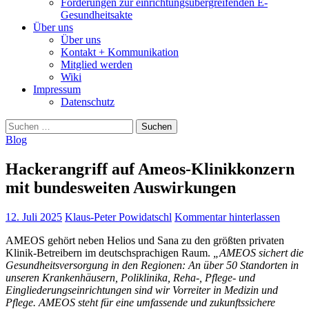
Forderungen zur einrichtungsübergreifenden E-
Gesundheitsakte
Über uns
Über uns
Kontakt + Kommunikation
Mitglied werden
Wiki
Impressum
Datenschutz
Suchen
nach:
Blog
Hackerangriff auf Ameos-Klinikkonzern
mit bundesweiten Auswirkungen
12. Juli 2025
Klaus-Peter Powidatschl
Kommentar hinterlassen
AMEOS gehört neben Helios und Sana zu den größten privaten
Klinik-Betreibern im deutschsprachigen Raum.
„
AMEOS sichert die
Gesundheitsversorgung in den Regionen: An über 50 Standorten in
unseren Krankenhäusern, Poliklinika, Reha-, Pflege- und
Eingliederungseinrichtungen sind wir Vorreiter in Medizin und
Pflege. AMEOS steht für eine umfassende und zukunftssichere