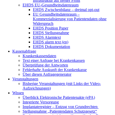
Infrastruktur auf breiter Front
EHDS EU-Gesundheitsdatenraum
EHDS Zwischenbilanz – dreimal opt-out
EU Gesundheitsdatenraum –
Kommerzialisierung von Patientendaten ohne
Widerspruch
EHDS Position Paper
EHDS Stellungnahme
EHDS Alarmtext
EHDS alarm text (en)
EHDS Dokumentation
Kassenabfrage
Krankenkassendaten
Text einer Anfrage bei Krankenkassen
Überprüfung der Antworten
Fehlerhafte Auskunft der Krankenkasse
Über diesen Anfragegenerator
Veranstaltungen
Bisherige Veranstaltungen (mit Links der Video-
Aufzeichnungen)
Wissen
Überblick Elektronische Patientenakte (ePA)
Integrierte Versorgung
Implantateregister – Entzug von Grundrechten
Stellungnahme „Patientendaten Schutzgesetz“