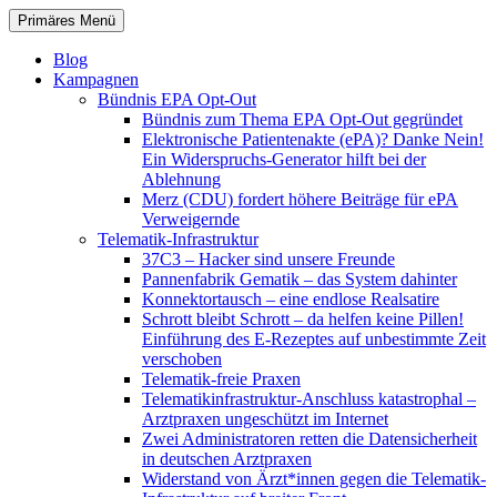
Zum
Suchen
Primäres Menü
Inhalt
patientenrechte-datenschutz.de
springen
Blog
Kampagnen
Bündnis EPA Opt-Out
Bündnis zum Thema EPA Opt-Out gegründet
Elektronische Patientenakte (ePA)? Danke Nein!
Ein Widerspruchs-Generator hilft bei der
Ablehnung
Merz (CDU) fordert höhere Beiträge für ePA
Verweigernde
Telematik-Infrastruktur
37C3 – Hacker sind unsere Freunde
Pannenfabrik Gematik – das System dahinter
Konnektortausch – eine endlose Realsatire
Schrott bleibt Schrott – da helfen keine Pillen!
Einführung des E-Rezeptes auf unbestimmte Zeit
verschoben
Telematik-freie Praxen
Telematikinfrastruktur-Anschluss katastrophal –
Arztpraxen ungeschützt im Internet
Zwei Administratoren retten die Datensicherheit
in deutschen Arztpraxen
Widerstand von Ärzt*innen gegen die Telematik-