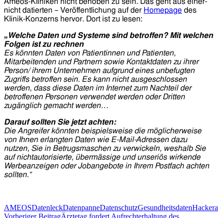
Ameos-Kliniken nicht behoben zu sein. Das geht aus einer-
nicht datierten – Veröffentlichung auf der
Homepage
des
Klinik-Konzerns hervor. Dort ist zu lesen:
„
Welche Daten und Systeme sind betroffen? Mit welchen
Folgen ist zu rechnen
Es könnten Daten von Patientinnen und Patienten,
Mitarbeitenden und Partnern sowie Kontaktdaten zu ihrer
Person/ ihrem Unternehmen aufgrund eines unbefugten
Zugriffs betroffen sein. Es kann nicht ausgeschlossen
werden, dass diese Daten im Internet zum Nachteil der
betroffenen Personen verwendet werden oder Dritten
zugänglich gemacht werden…
Darauf sollten Sie jetzt achten:
Die Angreifer könnten beispielsweise die möglicherweise
von Ihnen erlangten Daten wie E-Mail-Adressen dazu
nutzen, Sie in Betrugsmaschen zu verwickeln, weshalb Sie
auf nichtautorisierte, übermässige und unseriös wirkende
Werbeanzeigen oder Jobangebote in Ihrem Postfach achten
sollten.“
AMEOS
Datenleck
Datenpanne
Datenschutz
Gesundheitsdaten
Hackera
Beitragsnavigation
Vorheriger Beitrag
Ärztetag fordert Aufrechterhaltung des