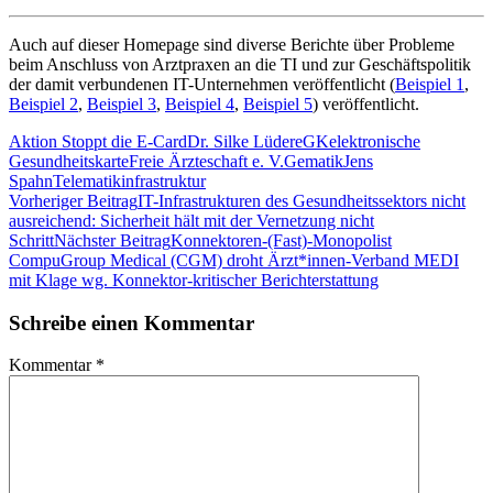
Auch auf dieser Homepage sind diverse Berichte über Probleme
beim Anschluss von Arztpraxen an die TI und zur Geschäftspolitik
der damit verbundenen IT-Unternehmen veröffentlicht (
Beispiel 1
,
Beispiel 2
,
Beispiel 3
,
Beispiel 4
,
Beispiel 5
) veröffentlicht.
Aktion Stoppt die E-Card
Dr. Silke Lüder
eGK
elektronische
Gesundheitskarte
Freie Ärzteschaft e. V.
Gematik
Jens
Spahn
Telematikinfrastruktur
Beitragsnavigation
Vorheriger Beitrag
IT-Infrastrukturen des Gesundheitssektors nicht
ausreichend: Sicherheit hält mit der Vernetzung nicht
Schritt
Nächster Beitrag
Konnektoren-(Fast)-Monopolist
CompuGroup Medical (CGM) droht Ärzt*innen-Verband MEDI
mit Klage wg. Konnektor-kritischer Berichterstattung
Schreibe einen Kommentar
Kommentar
*