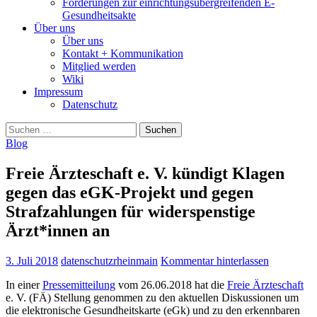
Forderungen zur einrichtungsübergreifenden E-
Gesundheitsakte
Über uns
Über uns
Kontakt + Kommunikation
Mitglied werden
Wiki
Impressum
Datenschutz
Suchen
nach:
Blog
Freie Ärzteschaft e. V. kündigt Klagen
gegen das eGK-Projekt und gegen
Strafzahlungen für widerspenstige
Ärzt*innen an
3. Juli 2018
datenschutzrheinmain
Kommentar hinterlassen
In einer
Pressemitteilung
vom 26.06.2018 hat die
Freie Ärzteschaft
e. V. (FÄ) Stellung genommen zu den aktuellen Diskussionen um
die elektronische Gesundheitskarte (eGk) und zu den erkennbaren