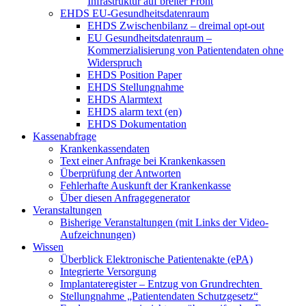
Infrastruktur auf breiter Front
EHDS EU-Gesundheitsdatenraum
EHDS Zwischenbilanz – dreimal opt-out
EU Gesundheitsdatenraum –
Kommerzialisierung von Patientendaten ohne
Widerspruch
EHDS Position Paper
EHDS Stellungnahme
EHDS Alarmtext
EHDS alarm text (en)
EHDS Dokumentation
Kassenabfrage
Krankenkassendaten
Text einer Anfrage bei Krankenkassen
Überprüfung der Antworten
Fehlerhafte Auskunft der Krankenkasse
Über diesen Anfragegenerator
Veranstaltungen
Bisherige Veranstaltungen (mit Links der Video-
Aufzeichnungen)
Wissen
Überblick Elektronische Patientenakte (ePA)
Integrierte Versorgung
Implantateregister – Entzug von Grundrechten
Stellungnahme „Patientendaten Schutzgesetz“