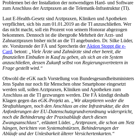
Problemen bei der Installation der notwendigen Hard- und Software
zum Anschluss der Arztpraxen an die Telematik-Infrastruktur (TI).
Laut E-Health-Gesetz sind Arztpraxen, Kliniken und Apotheken
verpflichtet, sich bis zum 01.01.2019 an die TI anzuschließen. Wer
das nicht macht, soll ein Prozent von seinem Honorar abgezogen
bekommen. Dennoch ist die übergroße Mehrheit der Arzt- und
Zahnarztpraxen bisher nicht an die TI angebunden. Dr. Silke Lüder,
stv. Vorsitzende der FÄ und Sprecherin der
Aktion Stoppt die e-
Card
, betont:
„Viele Ärzte und Zahnärzte sind eher bereit, die
finanziellen Einbußen in Kauf zu geben, als sich an ein System
anzuschließen, dessen Zukunft selbst von Regierungsvertretern in
Frage gestellt wird.“
Obwohl die eGK nach Vorstellung von Bundesgesundheitsministers
Jens Spahn nur noch für Menschen ohne Smartphone eingesetzt
werden soll, sollen Arztpraxen, Kliniken und Apotheken zum
Anschluss an die TI gezwungen werden. Die FÄ kündigt deshalb
Klagen gegen das eGK-Projekt an.
„Wir akzeptieren weder die
Strafzahlungen, noch den Anschluss an eine Infrastruktur, die den
Anforderungen der EU-Datenschutzgrundverordnung widerspricht,
noch die Behinderung der Praxisabläufe durch diesen
Zwangsanschluss“
, erläutert Lüder.
„Arztpraxen, die schon am Netz
hängen, berichten von Systemabstürzen, Behinderungen der
Abläufe und der Unlesbarkeit älterer Versichertenkarten.“