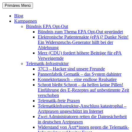
Zum
Suchen
Primäres Menü
Inhalt
patientenrechte-datenschutz.de
springen
Blog
Kampagnen
Bündnis EPA Opt-Out
Bündnis zum Thema EPA Opt-Out gegründet
Elektronische Patientenakte (ePA)? Danke Nein!
Ein Widerspruchs-Generator hilft bei der
Ablehnung
Merz (CDU) fordert höhere Beiträge für ePA
Verweigernde
Telematik-Infrastruktur
37C3 – Hacker sind unsere Freunde
Pannenfabrik Gematik – das System dahinter
Konnektortausch – eine endlose Realsatire
Schrott bleibt Schrott – da helfen keine Pillen!
Einführung des E-Rezeptes auf unbestimmte Zeit
verschoben
Telematik-freie Praxen
Telematikinfrastruktur-Anschluss katastrophal –
Arztpraxen ungeschützt im Internet
Zwei Administratoren retten die Datensicherheit
in deutschen Arztpraxen
Widerstand von Ärzt*innen gegen die Telematik-