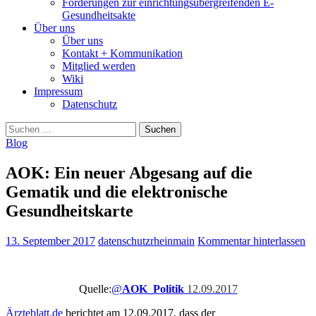
Forderungen zur einrichtungsübergreifenden E-
Gesundheitsakte
Über uns
Über uns
Kontakt + Kommunikation
Mitglied werden
Wiki
Impressum
Datenschutz
Suchen
nach:
Blog
AOK: Ein neuer Abgesang auf die
Gematik und die elektronische
Gesundheitskarte
13. September 2017
datenschutzrheinmain
Kommentar hinterlassen
Quelle:
@
AOK_Politik
12.09.2017
Ärzteblatt.de
berichtet am 12.09.2017, dass der