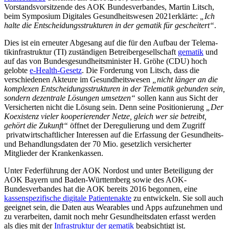
Vorstandsvorsitzende des AOK Bundesverbandes, Martin Litsch,
beim Symposium Digitales Gesundheitswesen 2021erklärte:
„Ich
halte die Entscheidungsstrukturen in der gematik für gescheitert“
.
Dies ist ein erneuter Abgesang auf die für den Aufbau der Tele­ma­
tik­infra­struk­tur (TI) zuständigen Betreibergesellschaft
gematik
und
auf das von Bundesgesundheitsminister H. Gröhe (CDU) hoch
gelobte
e-Health-Gesetz
. Die Forderung von Litsch, dass die
verschiedenen Akteure ­­­im Gesundheitswesen
„nicht länger an die
komplexen Entscheidungsstrukturen in der Telematik gebunden sein,
sondern dezentrale Lösungen umsetzen“
sollen kann aus Sicht der
Versicherten nicht die Lösung sein. Denn seine Positionierung
„Der
Koexistenz vieler kooperierender Netze, g
leich wer sie betreibt,
gehört die Zukunft“
öffnet der Deregulierung und dem Zugriff
privatwirtschaftlicher Interessen auf die Erfassung der Gesundheits-
und Behandlungsdaten der 70 Mio. gesetzlich versicherter
Mitglieder der Krankenkassen.
Unter Federführung der AOK Nordost und unter Beteiligung der
AOK Bayern und Baden-Württemberg sowie des AOK-
Bundesverbandes hat die AOK bereits 2016 begonnen, eine
kassenspezifische digitale Patientenakte
zu entwickeln. Sie soll auch
geeignet sein, die Daten aus Wearables und Apps aufzunehmen und
zu verarbeiten, damit noch mehr Gesundheitsdaten erfasst werden
als dies mit der
Infrastruktur der gematik
beabsichtigt ist.