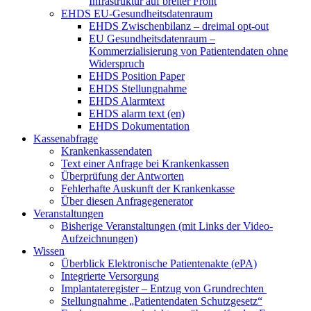
Infrastruktur auf breiter Front
EHDS EU-Gesundheitsdatenraum
EHDS Zwischenbilanz – dreimal opt-out
EU Gesundheitsdatenraum –
Kommerzialisierung von Patientendaten ohne
Widerspruch
EHDS Position Paper
EHDS Stellungnahme
EHDS Alarmtext
EHDS alarm text (en)
EHDS Dokumentation
Kassenabfrage
Krankenkassendaten
Text einer Anfrage bei Krankenkassen
Überprüfung der Antworten
Fehlerhafte Auskunft der Krankenkasse
Über diesen Anfragegenerator
Veranstaltungen
Bisherige Veranstaltungen (mit Links der Video-
Aufzeichnungen)
Wissen
Überblick Elektronische Patientenakte (ePA)
Integrierte Versorgung
Implantateregister – Entzug von Grundrechten
Stellungnahme „Patientendaten Schutzgesetz“