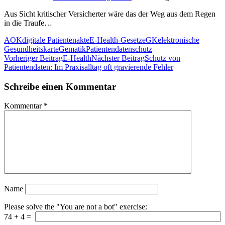
Aus Sicht kritischer Versicherter wäre das der Weg aus dem Regen
in die Traufe…
AOK
digitale Patientenakte
E-Health-Gesetz
eGK
elektronische
Gesundheitskarte
Gematik
Patientendatenschutz
Beitragsnavigation
Vorheriger Beitrag
E-Health
Nächster Beitrag
Schutz von
Patientendaten: Im Praxisalltag oft gravierende Fehler
Schreibe einen Kommentar
Kommentar
*
Name
Please solve the "You are not a bot" exercise:
74
+
4
=