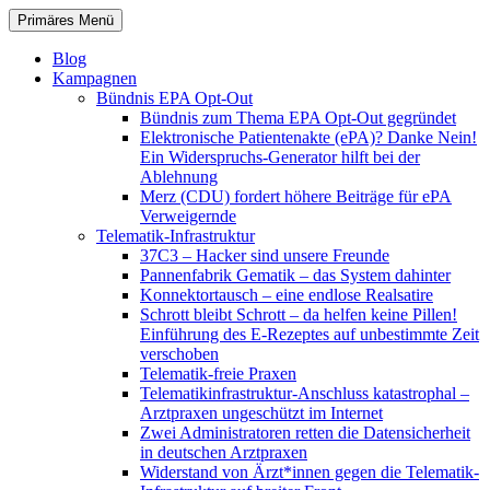
Zum
Suchen
Primäres Menü
Inhalt
patientenrechte-datenschutz.de
springen
Blog
Kampagnen
Bündnis EPA Opt-Out
Bündnis zum Thema EPA Opt-Out gegründet
Elektronische Patientenakte (ePA)? Danke Nein!
Ein Widerspruchs-Generator hilft bei der
Ablehnung
Merz (CDU) fordert höhere Beiträge für ePA
Verweigernde
Telematik-Infrastruktur
37C3 – Hacker sind unsere Freunde
Pannenfabrik Gematik – das System dahinter
Konnektortausch – eine endlose Realsatire
Schrott bleibt Schrott – da helfen keine Pillen!
Einführung des E-Rezeptes auf unbestimmte Zeit
verschoben
Telematik-freie Praxen
Telematikinfrastruktur-Anschluss katastrophal –
Arztpraxen ungeschützt im Internet
Zwei Administratoren retten die Datensicherheit
in deutschen Arztpraxen
Widerstand von Ärzt*innen gegen die Telematik-