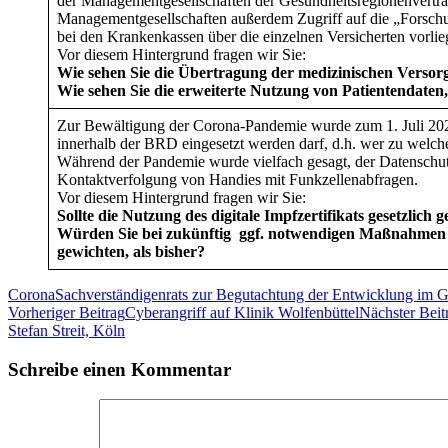
der Managementgesellschaften der Gesundheitsregionenverträg
Managementgesellschaften außerdem Zugriff auf die „Forschu
bei den Krankenkassen über die einzelnen Versicherten vorlie
Vor diesem Hintergrund fragen wir Sie:
Wie sehen Sie die Übertragung der medizinischen Versor
Wie sehen Sie die erweiterte Nutzung von Patientendat
Zur Bewältigung der Corona-Pandemie wurde zum 1. Juli 2021 EU
innerhalb der BRD eingesetzt werden darf, d.h. wer zu welc
Während der Pandemie wurde vielfach gesagt, der Datenschut
Kontaktverfolgung von Handies mit Funkzellenabfragen.
Vor diesem Hintergrund fragen wir Sie:
Sollte die Nutzung des digitale Impfzertifikats gesetzlich
Würden Sie bei zukünftig ggf. notwendigen Maßnahmen
gewichten, als bisher?
Corona
Sachverständigenrats zur Begutachtung der Entwicklung im 
Beitragsnavigation
Vorheriger Beitrag
Cyberangriff auf Klinik Wolfenbüttel
Nächster Beit
Stefan Streit, Köln
Schreibe einen Kommentar