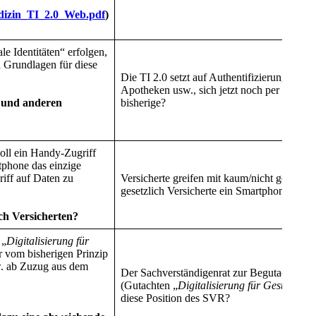
edizin_TI_2.0_Web.pdf
)
e Identitäten“ erfolgen,
n Grundlagen für diese
Die TI 2.0 setzt auf Authentifizierung durc
Apotheken usw., sich jetzt noch per Konnekt
n und anderen
bisherige?
soll ein Handy-Zugriff
tphone das einzige
iff auf Daten zu
Versicherte greifen mit kaum/nicht gesicher
gesetzlich Versicherte ein Smartphone brau
ch Versicherten?
 „
Digitalisierung für
r vom bisherigen Prinzip
zw. ab Zuzug aus dem
Der Sachverständigenrat zur Begutachtung 
(Gutachten „
Digitalisierung für Gesundhe
diese Position des SVR?