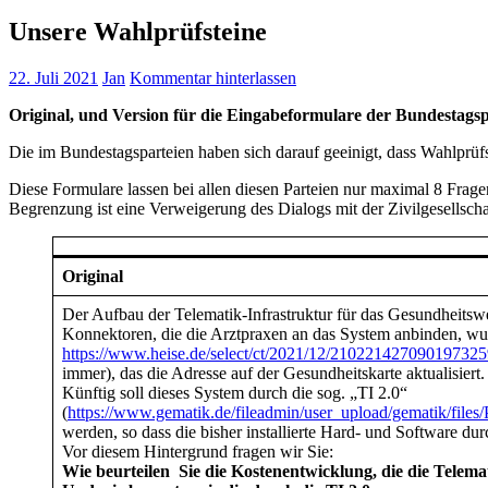
Unsere Wahlprüfsteine
22. Juli 2021
Jan
Kommentar hinterlassen
Original, und Version für die Eingabeformulare der Bundestagsp
Die im Bundestagsparteien haben sich darauf geeinigt, dass Wahlprü
Diese Formulare lassen bei allen diesen Parteien nur maximal 8 Fragen
Begrenzung ist eine Verweigerung des Dialogs mit der Zivilgesellscha
Original
Der Aufbau der Telematik-Infrastruktur für das Gesundheitswese
Konnektoren, die die Arztpraxen an das System anbinden, wu
https://www.heise.de/select/ct/2021/12/21022142709019732
immer), das die Adresse auf der Gesundheitskarte aktualisiert.
Künftig soll dieses System durch die sog. „TI 2.0“
(
https://www.gematik.de/fileadmin/user_upload/gematik/fil
werden, so dass die bisher installierte Hard- und Software du
Vor diesem Hintergrund fragen wir Sie:
Wie beurteilen Sie die Kostenentwicklung, die die Telema