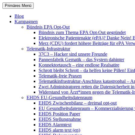
Zum
Suchen
Primäres Menü
Inhalt
patientenrechte-datenschutz.de
springen
Blog
Kampagnen
Bündnis EPA Opt-Out
Bündnis zum Thema EPA Opt-Out gegründet
Elektronische Patientenakte (ePA)? Danke Nein! E
Merz (CDU) fordert höhere Beiträge für ePA Ver
Telematik-Infrastruktur
37C3 – Hacker sind unsere Freunde
Pannenfabrik Gematik – das System dahinter
Konnektortausch – eine endlose Realsatire
Schrott bleibt Schrott – da helfen keine Pillen! 
Telematik-freie Praxen
Telematikinfrastruktur-Anschluss katastrophal – A
Zwei Administratoren retten die Datensicherheit i
Widerstand von Ärzt*innen gegen die Telematik-Inf
EHDS EU-Gesundheitsdatenraum
EHDS Zwischenbilanz – dreimal opt-out
EU Gesundheitsdatenraum – Kommerzialisierung 
EHDS Position Paper
EHDS Stellungnahme
EHDS Alarmtext
EHDS alarm text (en)