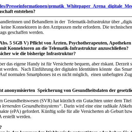
files/Presseinformationen/gematik_Whitepaper_Arena_digitale_M
nschaft entstehen?
andlerinnen und Behandlern in der Telematik-Infrastruktur über „digital
d keine Konnektoren in den Arztpraxen mehr erfordern. Die technische
ags geschaffen werden.
b Abs. 5 SGB V) Pflicht von Ärzten, Psychotherapeuten, Apotheke
 mit Konnektoren an die Telematik-Infrastruktur anzuschließen?
sicher wie die bisherige Infrastruktur?
ber das eigene Handy ist für Versicherte bequem, aber riskant. Derzeit 
cht werden. Nach Einführung der digitalen Identitäten könnte das Smar
Auf normalen Smartphones ist es nicht möglich, einen unbefugten Zugr
ht anonymisierten Speicherung von Gesundheitsdaten der gesetzli
m Gesundheitswesen (SVR) hat kürzlich ein Gutachten unter dem Titel
 lernenden Gesundheitssystems“
. Darin wird eine eine radikale Abkeh
enakte (ePA) gefordert. Künftig solle für alle Versicherten ab Geburt b
 erstellt werden.
?