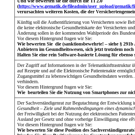
Und wie bewerten sie die durch die TI 2.0
(
https://www.gematik.de/fileadmin/user_upload/gematik/
verursachten weiteren Kosten, die der Versichertengemei
Künftig soll die Authentifizierung von Versicherten sowie Beh
die keine elektronische Gesundheitskarte der Versicherten un
Änderung sollen in der kommenden Wahlperiode des Bundest
Vor diesem Hintergrund fragen wir Sie:
Wie bewerten Sie die (sanktionsbewehrte! – siehe § 291
Anbietern im Gesundheitswesen, sich jetzt trotzdem noch
Halten Sie eine rein Software-basierte Lösung für ebenso 
Der Zugriff auf Informationen in der Telematikinftrastruktur ü
auf Rezepte und auf die Elektronische Patientenakte ermögli
Zugangsmittel zu lebenswichtigen Gesundheitsdaten werden. 
verhindern.
Vor diesem Hintergrund fragen wir Sie:
Wie beurteilen Sie die Nutzung von Smartphones zur nic
Der Sachverständigenrat zur Begutachtung der Entwicklung i
Gesundheit – Ziele und Rahmenbedingungen eines dynamisch
der Freiwilligkeit bei der Nutzung der elektronischen Patient
Ausland per Gesetz und ohne vorherige Einwilligung eine ePA
Vor diesem Hintergrund fragen wir Sie:
Wie bewerten Sie diese Position des Sachverständigenrats