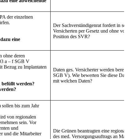
dazu eine abweichende
ePA der einzelnen
rfen.
Der Sachverständigenrat fordert in seinem
Versicherten per Gesetz und ohne vorherig
Position des SVR?
dazu eine
en ohne deren
303 a – f SGB V
it Bezug zu Implantaten
Daten ges. Versicherter werden bereits ohn
SGB V). Wie bewerten Sie diese Daten-Pool
mit welchen Daten?
 befüllt werden?
 werden?
 sollen bis zum Jahr
ird von regionalen
ernehmen sein. Vor
ienten und
Die Grünen beantragten eine regionale „int
r und die Mitarbeiter
des med. Versorgungsauftrags an Manageme