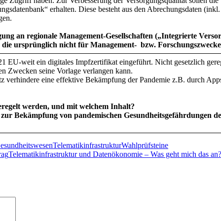
e Zugriff haben. Zur Verbesserung der Versorgungsqualität sollen die
ngsdatenbank“ erhalten. Diese besteht aus den Abrechungsdaten (inkl.
gen.
gung an regionale Management-Gesellschaften („Integrierte Verso
en, die ursprünglich nicht für Management- bzw. Forschungszwec
-weit ein digitales Impfzertifikat eingeführt. Nicht gesetzlich gerege
hen Zwecken seine Vorlage verlangen kann.
z verhindere eine effektive Bekämpfung der Pandemie z.B. durch Apps
 geregelt werden, und mit welchem Inhalt?
 zur Bekämpfung von pandemischen Gesundheitsgefährdungen de
Gesundheitswesen
Telematikinfrastruktur
Wahlprüfsteine
rag
Telematikinfrastruktur und Datenökonomie – Was geht mich das an?