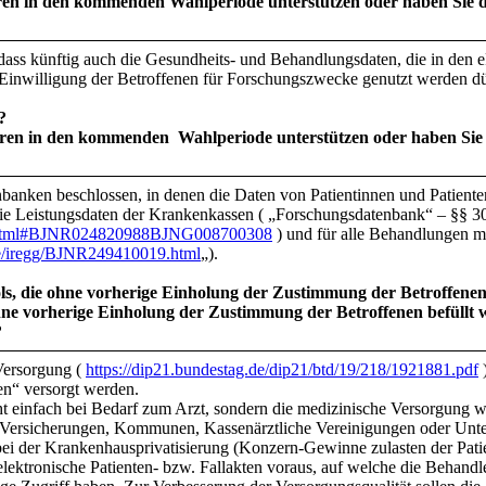
hren in den kommenden Wahlperiode unterstützen oder haben Sie 
dass künftig auch die Gesundheits- und Behandlungsdaten, die in den 
e Einwilligung der Betroffenen für Forschungszwecke genutzt werden dü
?
hren in den kommenden Wahlperiode unterstützen oder haben Sie 
nbanken beschlossen, in denen die Daten von Patientinnen und Patient
die Leistungsdaten der Krankenkassen ( „Forschungsdatenbank“ – §§ 
88.html#BJNR024820988BJNG008700308
) und für alle Behandlungen m
.de/iregg/BJNR249410019.html
„).
ls, die ohne vorherige Einholung der Zustimmung der Betroffenen
 ohne vorherige Einholung der Zustimmung der Betroffenen befüllt
?
Versorgung (
https://dip21.bundestag.de/dip21/btd/19/218/1921881.pdf
)
n“ versorgt werden.
cht einfach bei Bedarf zum Arzt, sondern die medizinische Versorgung w
 Versicherungen, Kommunen, Kassenärztliche Vereinigungen oder Unt
 bei der Krankenhausprivatisierung (Konzern-Gewinne zulasten der Pat
elektronische Patienten- bzw. Fallakten voraus, auf welche die Behandle