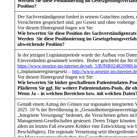
Werden Sie diese Positionierung im Gesetzgebungsverfa
Position?
Der Sachverständigenrat fordert in seinem Gutachten zudem, 
Versicherten gespeichert sind, per Gesetz und ohne vorherig
Vor diesem Hintergrund fragen wir Sie:
Wie bewerten Sie diese Position des Sachverständigenrats
Werden Sie diese Positionierung im Gesetzgebungsverfa
abweichende Position?
In der jetzigen Legislaturperiode wurde der Aufbau von Date
Einverständnis gesammelt werden. Bisher geschieht das für 
https://www.gesetze-im-internet.de/sgb_5/BJNR0248209
(„Implantateregistergesetz –
http://www.gesetze-im-internet
Vor diesem Hintergrund fragen wir Sie:
Wie bewerten Sie bisher geschaffenen Patientendaten-Poo
Plädieren Sie ggf. für weitere Patientendaten-Pools, die
Wenn Ja – in welchen Bereichen bzw. mit welchen Daten
Gemäß einem Antrag der Grünen zur regionalen integrierten 
2025 10 % der Bevölkerung in „Gesundheitsregionenverträge
„Integrierte Versorgung“ bedeutet, die Versicherten gehen ni
Management-Gesellschaften gesteuert. Deren Träger könnten
allem im letzten Fall erwarten Kritiker eine Entwicklung wie
Beschäftigten). Die regionale Vernetzung setzt übergreifende 