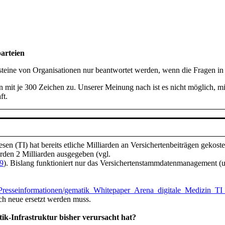
arteien
fsteine von Organisationen nur beantwortet werden, wenn die Fragen i
 mit je 300 Zeichen zu. Unserer Meinung nach ist es nicht möglich, mit
ft.
n (TI) hat bereits etliche Milliarden an Versichertenbeiträgen gekostet
rden 2 Milliarden ausgegeben (vgl.
59
). Bislang funktioniert nur das Versichertenstammdatenmanagement (u
es/Presseinformationen/gematik_Whitepaper_Arena_digitale_Medizin_T
rch neue ersetzt werden muss.
tik-Infrastruktur bisher verursacht hat?