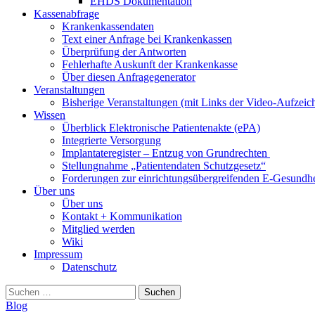
EHDS Dokumentation
Kassenabfrage
Krankenkassendaten
Text einer Anfrage bei Krankenkassen
Überprüfung der Antworten
Fehlerhafte Auskunft der Krankenkasse
Über diesen Anfragegenerator
Veranstaltungen
Bisherige Veranstaltungen (mit Links der Video-Aufzei
Wissen
Überblick Elektronische Patientenakte (ePA)
Integrierte Versorgung
Implantateregister – Entzug von Grundrechten
Stellungnahme „Patientendaten Schutzgesetz“
Forderungen zur einrichtungsübergreifenden E-Gesundhe
Über uns
Über uns
Kontakt + Kommunikation
Mitglied werden
Wiki
Impressum
Datenschutz
Suchen
nach:
Blog