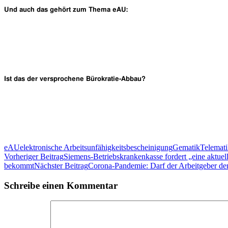
Und auch das gehört zum Thema eAU:
Ist das der versprochene Bürokratie-Abbau?
eAU
elektronische Arbeitsunfähigkeitsbescheinigung
Gematik
Telemati
Beitragsnavigation
Vorheriger Beitrag
Siemens-Betriebskrankenkasse fordert „eine aktuel
bekommt
Nächster Beitrag
Corona-Pandemie: Darf der Arbeitgeber den
Schreibe einen Kommentar