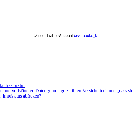
Qu
elle: Twitter-Account
@vmuecke_k
kinfrastruktur
le und vollständige Datengrundlage zu ihren Versicherten“ und „dass si
 Impfstatus abfragen?