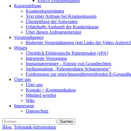
EHDS Dokumentation
Kassenabfrage
Krankenkassendaten
Text einer Anfrage bei Krankenkassen
Überprüfung der Antworten
Fehlerhafte Auskunft der Krankenkasse
Über diesen Anfragegenerator
Veranstaltungen
Bisherige Veranstaltungen (mit Links der Video-Aufzei
Wissen
Überblick Elektronische Patientenakte (ePA)
Integrierte Versorgung
Implantateregister – Entzug von Grundrechten
Stellungnahme „Patientendaten Schutzgesetz“
Forderungen zur einrichtungsübergreifenden E-Gesundhe
Über uns
Über uns
Kontakt + Kommunikation
Mitglied werden
Wiki
Impressum
Datenschutz
Suchen
nach:
Blog
,
Telematik-Infrastruktur