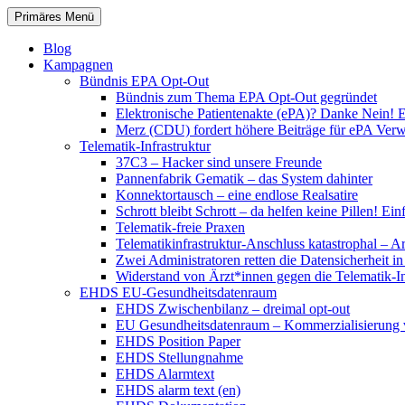
Zum
Suchen
Primäres Menü
Inhalt
patientenrechte-datenschutz.de
springen
Blog
Kampagnen
Bündnis EPA Opt-Out
Bündnis zum Thema EPA Opt-Out gegründet
Elektronische Patientenakte (ePA)? Danke Nein! E
Merz (CDU) fordert höhere Beiträge für ePA Ver
Telematik-Infrastruktur
37C3 – Hacker sind unsere Freunde
Pannenfabrik Gematik – das System dahinter
Konnektortausch – eine endlose Realsatire
Schrott bleibt Schrott – da helfen keine Pillen! 
Telematik-freie Praxen
Telematikinfrastruktur-Anschluss katastrophal – A
Zwei Administratoren retten die Datensicherheit i
Widerstand von Ärzt*innen gegen die Telematik-Inf
EHDS EU-Gesundheitsdatenraum
EHDS Zwischenbilanz – dreimal opt-out
EU Gesundheitsdatenraum – Kommerzialisierung 
EHDS Position Paper
EHDS Stellungnahme
EHDS Alarmtext
EHDS alarm text (en)