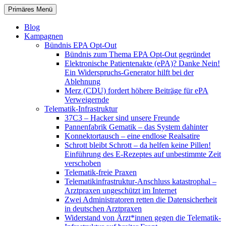
Zum
Suchen
Primäres Menü
Inhalt
patientenrechte-datenschutz.de
springen
Blog
Kampagnen
Bündnis EPA Opt-Out
Bündnis zum Thema EPA Opt-Out gegründet
Elektronische Patientenakte (ePA)? Danke Nein!
Ein Widerspruchs-Generator hilft bei der
Ablehnung
Merz (CDU) fordert höhere Beiträge für ePA
Verweigernde
Telematik-Infrastruktur
37C3 – Hacker sind unsere Freunde
Pannenfabrik Gematik – das System dahinter
Konnektortausch – eine endlose Realsatire
Schrott bleibt Schrott – da helfen keine Pillen!
Einführung des E-Rezeptes auf unbestimmte Zeit
verschoben
Telematik-freie Praxen
Telematikinfrastruktur-Anschluss katastrophal –
Arztpraxen ungeschützt im Internet
Zwei Administratoren retten die Datensicherheit
in deutschen Arztpraxen
Widerstand von Ärzt*innen gegen die Telematik-