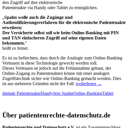
den Zugriff auf ihre elektronische
Patientenakte via Handy oder Tablet zu ermöglichen.
„
Spahn wolle auch die Zugänge und
Authentifizierungsverfahren für die elektronische Patientenakte
erweitern:
Der Versicherte selbst soll wie beim Online-Banking mit PIN
und TAN einfacheren Zugriff auf seine eigenen Daten
bekommen.
“
heißt es ferner.
Es ist zu befürchten, dass durch die Analogie zum Online-Banking
Vertrauen in diese Technologie geweckt werden soll.
Dieses Vertrauen ist jedoch auf die Fehlannahme gebaut, der
Online-Zugang zu Patientenakten könne mit einer analogen
Zugriffstechnik sicher wie Online-Banking gemacht werden. Dies
Spahn
ist aus mehreren Gründen nicht der Fall:
weiterlesen
→
bringt
digitale Patientenakte
Handy
Jens Spahn
Online-Banking
Tablet
Homebanking
und
Zugriff
Patientenrechte und Datenschutz e.V.
auf
Über patientenrechte-datenschutz.de
Patientendaten
durcheinander
Patientenrechte und Datenschutz e.V.
ist ein Zusammenschluss