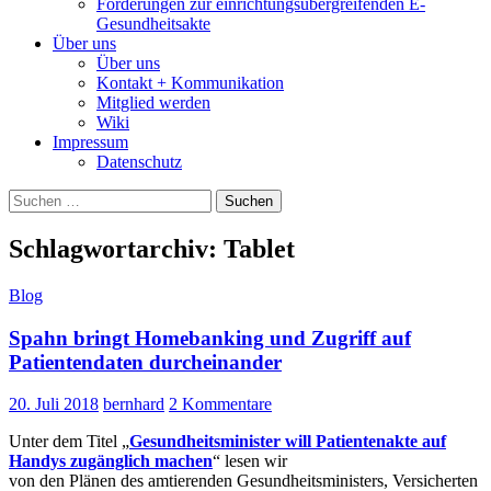
Forderungen zur einrichtungsübergreifenden E-
Gesundheitsakte
Über uns
Über uns
Kontakt + Kommunikation
Mitglied werden
Wiki
Impressum
Datenschutz
Suchen
nach:
Schlagwortarchiv: Tablet
Blog
Spahn bringt Homebanking und Zugriff auf
Patientendaten durcheinander
20. Juli 2018
bernhard
2 Kommentare
Unter dem Titel „
Gesundheitsminister will Patientenakte auf
Handys zugänglich machen
“ lesen wir
von den Plänen des amtierenden Gesundheitsministers, Versicherten