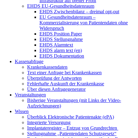
Infrastruktur auf breiter Front
EHDS EU-Gesundheitsdatenraum
EHDS Zwischenbilanz – dreimal opt-out
EU Gesundheitsdatenraum –
Kommerzialisierung von Patientendaten ohne
Widerspruch
EHDS Position Paper
EHDS Stellungnahme
EHDS Alarmtext
EHDS alarm text (en)
EHDS Dokumentation
Kassenabfrage
Krankenkassendaten
Text einer Anfrage bei Krankenkassen
Überprüfung der Antworten
Fehlerhafte Auskunft der Krankenkasse
Über diesen Anfragegenerator
Veranstaltungen
Bisherige Veranstaltungen (mit Links der Video-
Aufzeichnungen)
Wissen
Überblick Elektronische Patientenakte (ePA)
Integrierte Versorgung
Implantateregister – Entzug von Grundrechten
Stellungnahme „Patientendaten Schutzgesetz“