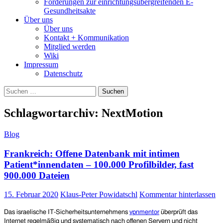
Forderungen zur einrichtungsübergreifenden E-
Gesundheitsakte
Über uns
Über uns
Kontakt + Kommunikation
Mitglied werden
Wiki
Impressum
Datenschutz
Suchen
nach:
Schlagwortarchiv: NextMotion
Blog
Frankreich: Offene Datenbank mit intimen
Patient*innendaten – 100.000 Profilbilder, fast
900.000 Dateien
15. Februar 2020
Klaus-Peter Powidatschl
Kommentar hinterlassen
Das
israelische
IT-Sicherheitsu
nternehmens
vpnmentor
überprüft
das
Internet regelmäßig
und systematisch
nach offenen Servern und nicht