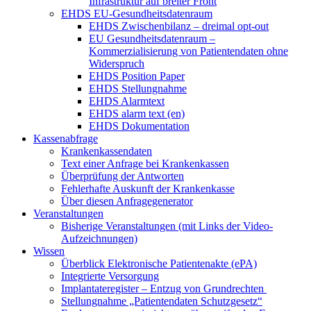
Infrastruktur auf breiter Front
EHDS EU-Gesundheitsdatenraum
EHDS Zwischenbilanz – dreimal opt-out
EU Gesundheitsdatenraum –
Kommerzialisierung von Patientendaten ohne
Widerspruch
EHDS Position Paper
EHDS Stellungnahme
EHDS Alarmtext
EHDS alarm text (en)
EHDS Dokumentation
Kassenabfrage
Krankenkassendaten
Text einer Anfrage bei Krankenkassen
Überprüfung der Antworten
Fehlerhafte Auskunft der Krankenkasse
Über diesen Anfragegenerator
Veranstaltungen
Bisherige Veranstaltungen (mit Links der Video-
Aufzeichnungen)
Wissen
Überblick Elektronische Patientenakte (ePA)
Integrierte Versorgung
Implantateregister – Entzug von Grundrechten
Stellungnahme „Patientendaten Schutzgesetz“