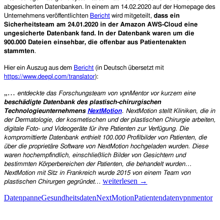
abgesicherten Datenbanken.
In einem am 14.02.2020 auf der Homepage des
Unternehmens veröffentlichten
Bericht
wird mitgeteilt,
dass ein
Sicherheitsteam
am 24.01.2020
in der Amazon AWS-Cloud eine
ungesicherte Datenbank
fand.
In der Datenbank waren um die
900.000 Dateien einsehbar, die offenbar aus Patientenakten
stammten
.
Hier ein Auszug aus dem
Bericht
(in Deutsch übersetzt mit
https://www.deepl.com/translator
):
„…
entdeckte das Forschungsteam von vpnMentor vor kurzem eine
beschädigte Datenbank des plastisch-chirurgischen
Technologieunternehmens
NextMotion
. NextMotion stellt Kliniken, die in
der Dermatologie, der kosmetischen und der plastischen Chirurgie arbeiten,
digitale Foto- und Videogeräte für ihre Patienten zur Verfügung.
Die
kompromittierte Datenbank enthielt 100.000 Profilbilder von Patienten, die
über die proprietäre Software von NextMotion hochgeladen wurden. Diese
waren hochempfindlich, einschließlich Bilder von Gesichtern und
bestimmten Körperbereichen der Patienten, die behandelt wurden…
NextMotion mit Sitz in Frankreich wurde 2015 von einem Team von
Frankreich:
weiterlesen
→
plastischen Chirurgen gegründet…
Offene
Datenpanne
Gesundheitsdaten
NextMotion
Patientendaten
vpnmentor
Datenbank
mit
intimen