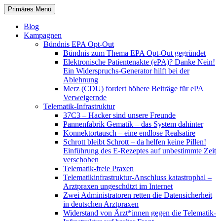
Zum
Suchen
Primäres Menü
Inhalt
patientenrechte-datenschutz.de
springen
Blog
Kampagnen
Bündnis EPA Opt-Out
Bündnis zum Thema EPA Opt-Out gegründet
Elektronische Patientenakte (ePA)? Danke Nein!
Ein Widerspruchs-Generator hilft bei der
Ablehnung
Merz (CDU) fordert höhere Beiträge für ePA
Verweigernde
Telematik-Infrastruktur
37C3 – Hacker sind unsere Freunde
Pannenfabrik Gematik – das System dahinter
Konnektortausch – eine endlose Realsatire
Schrott bleibt Schrott – da helfen keine Pillen!
Einführung des E-Rezeptes auf unbestimmte Zeit
verschoben
Telematik-freie Praxen
Telematikinfrastruktur-Anschluss katastrophal –
Arztpraxen ungeschützt im Internet
Zwei Administratoren retten die Datensicherheit
in deutschen Arztpraxen
Widerstand von Ärzt*innen gegen die Telematik-