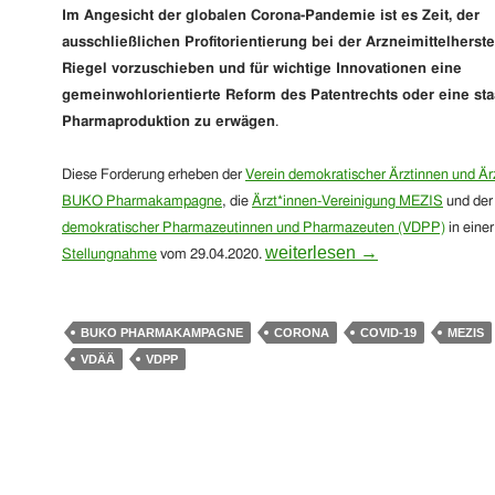
Im Angesicht der globalen Corona-Pandemie ist es Zeit, der
ausschließlichen Profitorientierung bei der Arzneimittelherst
Riegel vorzuschieben und für wichtige Innovationen eine
gemeinwohlorientierte Reform des Patentrechts oder eine sta
Pharmaproduktion zu erwägen
.
Diese Forderung erheben der
Verein demokratischer Ärztinnen und Är
BUKO Pharmakampagne
, die
Ärzt*innen-Vereinigung MEZIS
und de
demokratischer Pharmazeutinnen und Pharmazeuten (VDPP)
in eine
Globale Solidarität beim Zu
weiterlesen
→
Stellungnahme
vom 29.04.2020.
BUKO PHARMAKAMPAGNE
CORONA
COVID-19
MEZIS
VDÄÄ
VDPP