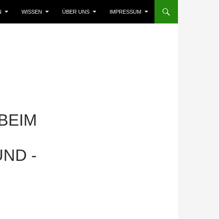
N
WISSEN
ÜBER UNS
IMPRESSUM
BEIM
UND -
R