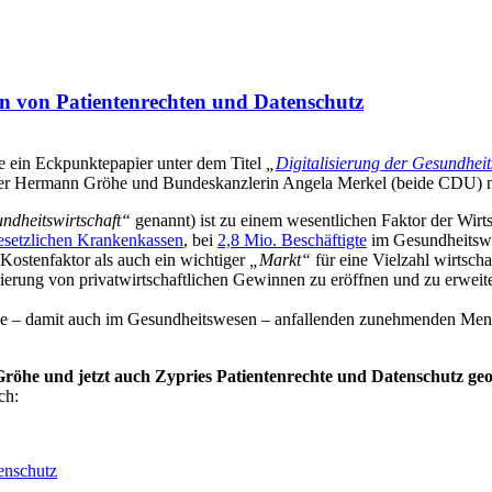
ten von Patientenrechten und Datenschutz
e ein Eckpunktepapier unter dem Titel
„
Digitalisierung der Gesundheit
ter Hermann Gröhe und Bundeskanzlerin Angela Merkel (beide CDU) 
ndheitswirtschaft“
genannt) ist zu einem wesentlichen Faktor der Wir
gesetzlichen Krankenkassen
, bei
2,8 Mio. Beschäftigte
im Gesundheits
Kostenfaktor als auch ein wichtiger
„Markt“
für eine Vielzahl wirtscha
erung von privatwirtschaftlichen Gewinnen zu eröffnen und zu erweite
iche – damit auch im Gesundheitswesen – anfallenden zunehmenden Meng
 Gröhe und jetzt auch Zypries Patientenrechte und Datenschutz ge
ich
:
enschutz