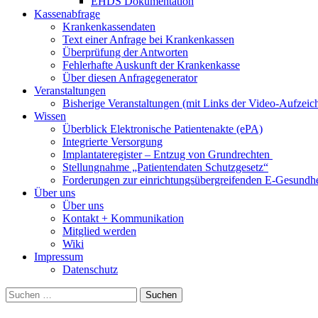
EHDS Dokumentation
Kassenabfrage
Krankenkassendaten
Text einer Anfrage bei Krankenkassen
Überprüfung der Antworten
Fehlerhafte Auskunft der Krankenkasse
Über diesen Anfragegenerator
Veranstaltungen
Bisherige Veranstaltungen (mit Links der Video-Aufzei
Wissen
Überblick Elektronische Patientenakte (ePA)
Integrierte Versorgung
Implantateregister – Entzug von Grundrechten
Stellungnahme „Patientendaten Schutzgesetz“
Forderungen zur einrichtungsübergreifenden E-Gesundhe
Über uns
Über uns
Kontakt + Kommunikation
Mitglied werden
Wiki
Impressum
Datenschutz
Suchen
nach: