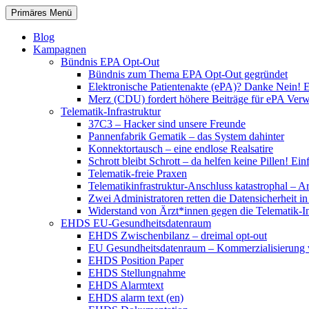
Zum
Suchen
Primäres Menü
Inhalt
patientenrechte-datenschutz.de
springen
Blog
Kampagnen
Bündnis EPA Opt-Out
Bündnis zum Thema EPA Opt-Out gegründet
Elektronische Patientenakte (ePA)? Danke Nein! E
Merz (CDU) fordert höhere Beiträge für ePA Ver
Telematik-Infrastruktur
37C3 – Hacker sind unsere Freunde
Pannenfabrik Gematik – das System dahinter
Konnektortausch – eine endlose Realsatire
Schrott bleibt Schrott – da helfen keine Pillen! 
Telematik-freie Praxen
Telematikinfrastruktur-Anschluss katastrophal – A
Zwei Administratoren retten die Datensicherheit i
Widerstand von Ärzt*innen gegen die Telematik-Inf
EHDS EU-Gesundheitsdatenraum
EHDS Zwischenbilanz – dreimal opt-out
EU Gesundheitsdatenraum – Kommerzialisierung 
EHDS Position Paper
EHDS Stellungnahme
EHDS Alarmtext
EHDS alarm text (en)