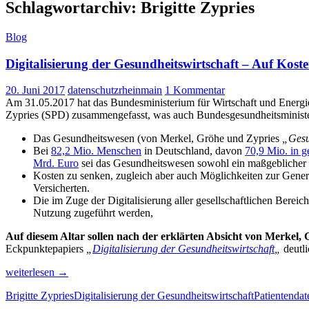
Schlagwortarchiv: Brigitte Zypries
Blog
Digitalisierung der Gesundheitswirtschaft – Auf Kos
20. Juni 2017
datenschutzrheinmain
1 Kommentar
Am 31.05.2017 hat das Bundesministerium für Wirtschaft und Energi
Zypries (SPD) zusammengefasst, was auch Bundesgesundheitsminis
Das Gesundheitswesen (von Merkel, Gröhe und Zypries
„Gesu
Bei
82,2 Mio. Menschen
in Deutschland
, davon
70,9 Mio. in 
Mrd. Euro
sei das Gesundheitswesen sowohl ein maßgeblicher 
Kosten zu senken, zugleich aber auch Möglichkeiten zur Generi
Versicherten.
Die
i
m Zuge der Digitalisierung aller gesellschaftlichen Bere
Nutzung zugeführt werden,
Auf diesem Altar sollen nach der erklärten Absicht von Merkel,
Eckpunktepapiers
„
Digitalisierung der Gesundheitswirtschaft
„
deutl
Digitalisierung
weiterlesen
→
der
Brigitte Zypries
Digitalisierung der Gesundheitswirtschaft
Patientendat
Gesundheitswirtschaft
–