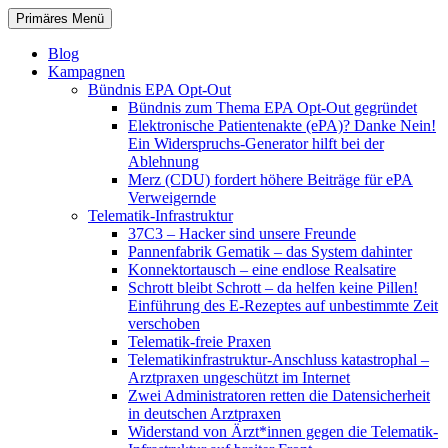
Zum
Suchen
Primäres Menü
Inhalt
patientenrechte-datenschutz.de
springen
Blog
Kampagnen
Bündnis EPA Opt-Out
Bündnis zum Thema EPA Opt-Out gegründet
Elektronische Patientenakte (ePA)? Danke Nein!
Ein Widerspruchs-Generator hilft bei der
Ablehnung
Merz (CDU) fordert höhere Beiträge für ePA
Verweigernde
Telematik-Infrastruktur
37C3 – Hacker sind unsere Freunde
Pannenfabrik Gematik – das System dahinter
Konnektortausch – eine endlose Realsatire
Schrott bleibt Schrott – da helfen keine Pillen!
Einführung des E-Rezeptes auf unbestimmte Zeit
verschoben
Telematik-freie Praxen
Telematikinfrastruktur-Anschluss katastrophal –
Arztpraxen ungeschützt im Internet
Zwei Administratoren retten die Datensicherheit
in deutschen Arztpraxen
Widerstand von Ärzt*innen gegen die Telematik-