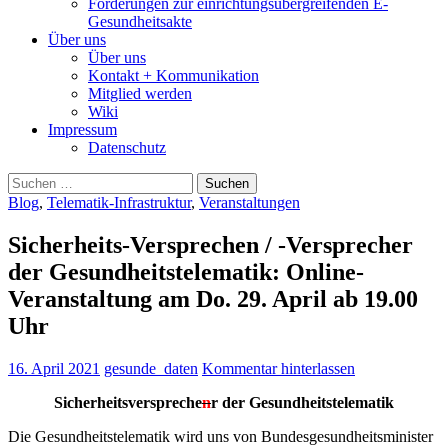
Forderungen zur einrichtungsübergreifenden E-
Gesundheitsakte
Über uns
Über uns
Kontakt + Kommunikation
Mitglied werden
Wiki
Impressum
Datenschutz
Suchen
nach:
Blog
,
Telematik-Infrastruktur
,
Veranstaltungen
Sicherheits-Versprechen / -Versprecher
der Gesundheitstelematik: Online-
Veranstaltung am Do. 29. April ab 19.00
Uhr
16. April 2021
gesunde_daten
Kommentar hinterlassen
Sicherheitsverspreche
n
r der Gesundheitstelematik
Die Gesundheitstelematik wird uns von Bundesgesundheitsminister