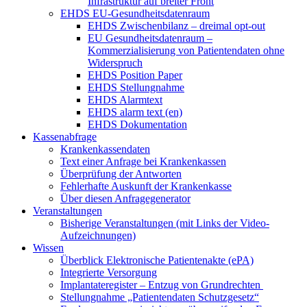
Infrastruktur auf breiter Front
EHDS EU-Gesundheitsdatenraum
EHDS Zwischenbilanz – dreimal opt-out
EU Gesundheitsdatenraum –
Kommerzialisierung von Patientendaten ohne
Widerspruch
EHDS Position Paper
EHDS Stellungnahme
EHDS Alarmtext
EHDS alarm text (en)
EHDS Dokumentation
Kassenabfrage
Krankenkassendaten
Text einer Anfrage bei Krankenkassen
Überprüfung der Antworten
Fehlerhafte Auskunft der Krankenkasse
Über diesen Anfragegenerator
Veranstaltungen
Bisherige Veranstaltungen (mit Links der Video-
Aufzeichnungen)
Wissen
Überblick Elektronische Patientenakte (ePA)
Integrierte Versorgung
Implantateregister – Entzug von Grundrechten
Stellungnahme „Patientendaten Schutzgesetz“