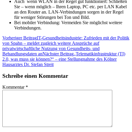
Auch wenn WLAN in der Regel gut funktioniert: Schließen
Sie – wenn möglich – Ihren Laptop, PC etc. per LAN Kabel
an den Router an. LAN-Verbindungen sorgen in der Regel
für weniger Störungen bei Ton und Bild.
Bei mobiler Verbindung: Vermeiden Sie möglichst weitere
Verbindungen.
Beitragsnavigation
Vorheriger Beitrag
IT-Gesundheitsindustrie: Zufrieden mit der Politik
von Spahn – meldet zugleich weitere Ansprüche auf
privatwirtschaftliche Nutzung von Gesundheits- und
Behandlungsdaten an
Nächster Beitrag
„Telematikinfrastruktur (TI)
2.0, was muss sie können?“ – eine Stellungnahme des Kölner
Hausarztes Dr. Stefan Streit
Schreibe einen Kommentar
Kommentar
*