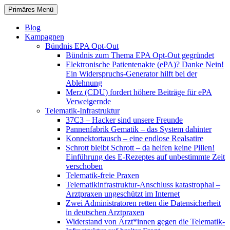
Zum
Suchen
Primäres Menü
Inhalt
patientenrechte-datenschutz.de
springen
Blog
Kampagnen
Bündnis EPA Opt-Out
Bündnis zum Thema EPA Opt-Out gegründet
Elektronische Patientenakte (ePA)? Danke Nein!
Ein Widerspruchs-Generator hilft bei der
Ablehnung
Merz (CDU) fordert höhere Beiträge für ePA
Verweigernde
Telematik-Infrastruktur
37C3 – Hacker sind unsere Freunde
Pannenfabrik Gematik – das System dahinter
Konnektortausch – eine endlose Realsatire
Schrott bleibt Schrott – da helfen keine Pillen!
Einführung des E-Rezeptes auf unbestimmte Zeit
verschoben
Telematik-freie Praxen
Telematikinfrastruktur-Anschluss katastrophal –
Arztpraxen ungeschützt im Internet
Zwei Administratoren retten die Datensicherheit
in deutschen Arztpraxen
Widerstand von Ärzt*innen gegen die Telematik-