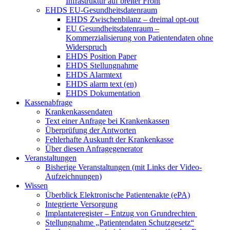
Infrastruktur auf breiter Front
EHDS EU-Gesundheitsdatenraum
EHDS Zwischenbilanz – dreimal opt-out
EU Gesundheitsdatenraum –
Kommerzialisierung von Patientendaten ohne
Widerspruch
EHDS Position Paper
EHDS Stellungnahme
EHDS Alarmtext
EHDS alarm text (en)
EHDS Dokumentation
Kassenabfrage
Krankenkassendaten
Text einer Anfrage bei Krankenkassen
Überprüfung der Antworten
Fehlerhafte Auskunft der Krankenkasse
Über diesen Anfragegenerator
Veranstaltungen
Bisherige Veranstaltungen (mit Links der Video-
Aufzeichnungen)
Wissen
Überblick Elektronische Patientenakte (ePA)
Integrierte Versorgung
Implantateregister – Entzug von Grundrechten
Stellungnahme „Patientendaten Schutzgesetz“