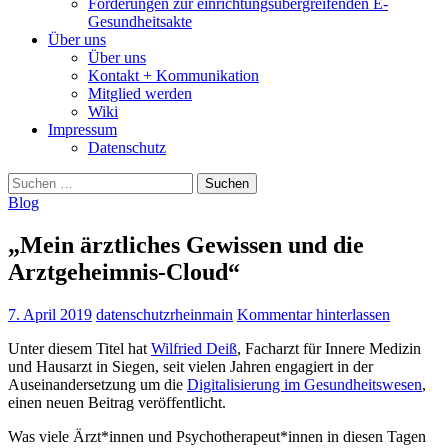
Forderungen zur einrichtungsübergreifenden E-
Gesundheitsakte
Über uns
Über uns
Kontakt + Kommunikation
Mitglied werden
Wiki
Impressum
Datenschutz
Suchen
nach:
Blog
„Mein ärztliches Gewissen und die
Arztgeheimnis-Cloud“
7. April 2019
datenschutzrheinmain
Kommentar hinterlassen
Unter diesem Titel hat
Wilfried Deiß
, Facharzt für Innere Medizin
und Hausarzt in Siegen, seit vielen Jahren engagiert in der
Auseinandersetzung um die
Digitalisierung im Gesundheitswesen
,
einen neuen Beitrag veröffentlicht.
Was viele Ärzt*innen und Psychotherapeut*innen in diesen Tagen