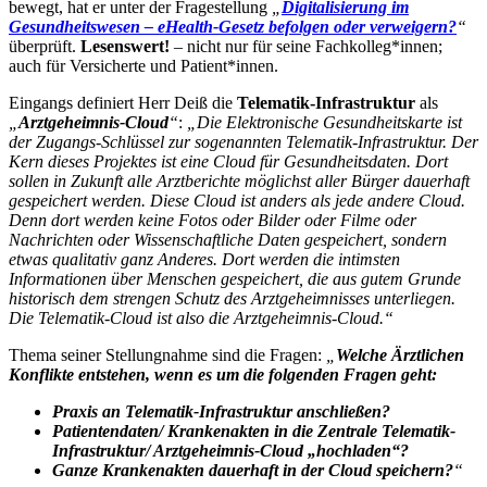
bewegt, hat er unter der Fragestellung
„
Digitalisierung im
Gesundheitswesen – eHealth-Gesetz befolgen oder verweigern?
“
überprüft.
Lesenswert!
– nicht nur für seine Fachkolleg*innen;
auch für Versicherte und Patient*innen.
Eingangs definiert Herr Deiß die
Telematik-Infrastruktur
als
„
Arztgeheimnis-Cloud
“
:
„Die Elektronische Gesundheitskarte ist
der Zugangs-Schlüssel zur sogenannten Telematik-Infrastruktur. Der
Kern dieses Projektes ist eine Cloud für Gesundheitsdaten. Dort
sollen in Zukunft alle Arztberichte möglichst aller Bürger dauerhaft
gespeichert werden. Diese Cloud ist anders als jede andere Cloud.
Denn dort werden keine Fotos oder Bilder oder Filme oder
Nachrichten oder Wissenschaftliche Daten gespeichert, sondern
etwas qualitativ ganz Anderes. Dort werden die intimsten
Informationen über Menschen gespeichert, die aus gutem Grunde
historisch dem strengen Schutz des Arztgeheimnisses unterliegen.
Die Telematik-Cloud ist also die Arztgeheimnis-Cloud.“
Thema seiner Stellungnahme sind die Fragen:
„
Welche Ärztlichen
Konflikte entstehen, wenn es um die folgenden Fragen geht:
Praxis an Telematik-Infrastruktur anschließen?
Patientendaten/ Krankenakten in die Zentrale Telematik-
Infrastruktur/ Arztgeheimnis-Cloud „hochladen“?
Ganze Krankenakten dauerhaft in der Cloud speichern?
“