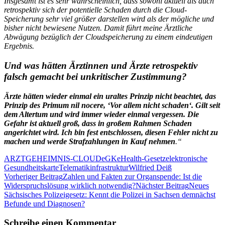
Insgesamt ist es sehr wahrscheinlich, dass sowohl aktuell als auch
retrospektiv sich der potentielle Schaden durch die Cloud-
Speicherung sehr viel größer darstellen wird als der mögliche und
bisher nicht bewiesene Nutzen. Damit führt meine Ärztliche
Abwägung bezüglich der Cloudspeicherung zu einem eindeutigen
Ergebnis.
Und was hätten Ärztinnen und Ärzte retrospektiv
falsch gemacht bei unkritischer Zustimmung?
Ärzte hätten wieder einmal ein uraltes Prinzip nicht beachtet, das
Prinzip des Primum nil nocere, ‘Vor allem nicht schaden‘. Gilt seit
dem Altertum und wird immer wieder einmal vergessen. Die
Gefahr ist aktuell groß, dass in großem Rahmen Schaden
angerichtet wird. Ich bin fest entschlossen, diesen Fehler nicht zu
machen und werde Strafzahlungen in Kauf nehmen
.“
ARZTGEHEIMNIS-CLOUD
eGK
eHealth-Gesetz
elektronische
Gesundheitskarte
Telematikinfrastruktur
Wilfried Deiß
Beitragsnavigation
Vorheriger Beitrag
Zahlen und Fakten zur Organspende: Ist die
Widerspruchslösung wirklich notwendig?
Nächster Beitrag
Neues
Sächsisches Polizeigesetz: Kennt die Polizei in Sachsen demnächst
Befunde und Diagnosen?
Schreibe einen Kommentar