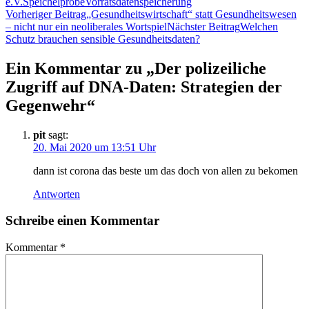
e.V.
Speichelprobe
Vorratsdatenspeicherung
Beitragsnavigation
Vorheriger Beitrag
„Gesundheitswirtschaft“ statt Gesundheitswesen
– nicht nur ein neoliberales Wortspiel
Nächster Beitrag
Welchen
Schutz brauchen sensible Gesundheitsdaten?
Ein Kommentar zu „Der polizeiliche
Zugriff auf DNA-Daten: Strategien der
Gegenwehr“
pit
sagt:
20. Mai 2020 um 13:51 Uhr
dann ist corona das beste um das doch von allen zu bekomen
Antworten
Schreibe einen Kommentar
Kommentar
*