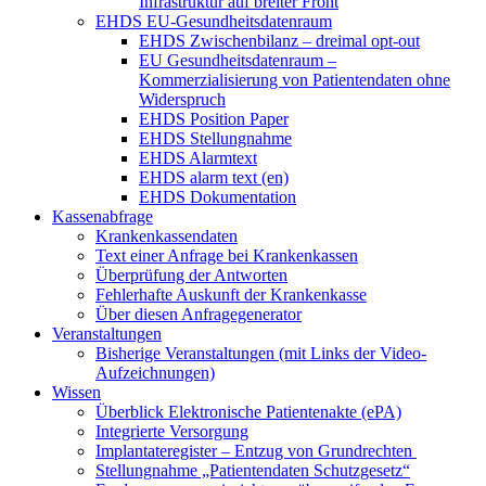
Infrastruktur auf breiter Front
EHDS EU-Gesundheitsdatenraum
EHDS Zwischenbilanz – dreimal opt-out
EU Gesundheitsdatenraum –
Kommerzialisierung von Patientendaten ohne
Widerspruch
EHDS Position Paper
EHDS Stellungnahme
EHDS Alarmtext
EHDS alarm text (en)
EHDS Dokumentation
Kassenabfrage
Krankenkassendaten
Text einer Anfrage bei Krankenkassen
Überprüfung der Antworten
Fehlerhafte Auskunft der Krankenkasse
Über diesen Anfragegenerator
Veranstaltungen
Bisherige Veranstaltungen (mit Links der Video-
Aufzeichnungen)
Wissen
Überblick Elektronische Patientenakte (ePA)
Integrierte Versorgung
Implantateregister – Entzug von Grundrechten
Stellungnahme „Patientendaten Schutzgesetz“