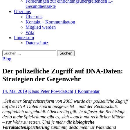
Forderungen zur einrichtungsübergreifenden E-
Gesundheitsakte
Über uns
Über uns
Kontakt + Kommunikation
Mitglied werden
Wiki
Impressum
Datenschutz
Suchen
nach:
Blog
Der polizeiliche Zugriff auf DNA-Daten:
Strategien der Gegenwehr
14. Mai 2019
Klaus-Peter Powidatschl
1 Kommentar
„
Seit einer Strafrechtsreform von 2005 wurde der polizeiliche Zugriff
auf die DNA-Daten enorm ausgeweitet – und der Rechtsschutz
empfindlich ausgehöhlt. Gleichzeitig gilt: Je diffuser die Rechtslage,
desto mehr Spiel-räume gibt es, sich – auch mit rechtlichen Mitteln
– zur Wehr zu setzen. Und je mehr die
biologische
Vorratsdatenspeicherung
zunimmt, desto mehr ist Widerstand