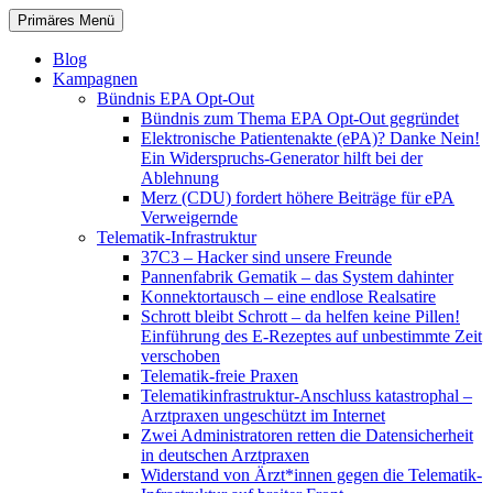
Zum
Suchen
Primäres Menü
Inhalt
patientenrechte-datenschutz.de
springen
Blog
Kampagnen
Bündnis EPA Opt-Out
Bündnis zum Thema EPA Opt-Out gegründet
Elektronische Patientenakte (ePA)? Danke Nein!
Ein Widerspruchs-Generator hilft bei der
Ablehnung
Merz (CDU) fordert höhere Beiträge für ePA
Verweigernde
Telematik-Infrastruktur
37C3 – Hacker sind unsere Freunde
Pannenfabrik Gematik – das System dahinter
Konnektortausch – eine endlose Realsatire
Schrott bleibt Schrott – da helfen keine Pillen!
Einführung des E-Rezeptes auf unbestimmte Zeit
verschoben
Telematik-freie Praxen
Telematikinfrastruktur-Anschluss katastrophal –
Arztpraxen ungeschützt im Internet
Zwei Administratoren retten die Datensicherheit
in deutschen Arztpraxen
Widerstand von Ärzt*innen gegen die Telematik-