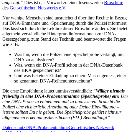
angesagt.“
Dies ist das Vorwort zu einer lesenswerten
Broschüre
des
Gen-ethischen Netzwerks e.V.
Nur wenige Menschen sind ausreichend über ihre Rechte in Bezug
auf DNA-Entnahme und -Speicherung durch die Polizei informiert.
Das lässt sich durch die Lektüre dieser Broschüre ändern. Sie bietet
allgemein verständliche Hintergrundinformationen zur DNA-
Gesetzgebung, zum Stand der Technik und beantwortet die Fragen
wie z. B.
Was tun, wenn die Polizei eine Speichelprobe verlangt, um
DNA zu analysieren?
Was, wenn ein DNA-Profil schon in der DNA-Datenbank
des BKA gespeichert ist?
Und was bei einer Einladung zu einem Massengentest, einer
so genannten DNA-Reihenuntersuchung?
Die erste Empfehlung lautet unmissverständlich:
“
Willige niemals
freiwillig in eine DNA-Probenentnahme (Speichelprobe) ein!
Um
eine DNA-Probe zu entnehmen und zu analysieren, braucht die
Polizei eine richterliche Anordnung oder Deine Einwilligung –
letzere solltest Du nie geben. Die Speichelprobe gehört nicht zur
allgemeinen erkennungsdienstlichen (ED-) Behandlung!”
Datenschutz
DNA-Probenentnahme
Gen-ethisches Netzwerk