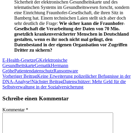
Sicherheit der elektronischen Gesundheitskarte und des
telematischen Systems im Gesundheitswesen forscht, sondern
eine Einrichtung Fraunhofer-Gesellschaft, die ihren Sitz in
Bamberg hat. Einem technischen Laien stellt sich aber doch
sehr deutlich die Frage:
Wie sicher kann die Fraunhofer-
Gesellschaft die Verarbeitung der Daten von 70 Mio.
gesetzlich krankenversicherter Menschen in Deutschland
gestalten, wenn es ihr noch nicht mal gelingt, den
Datenbestand in der eigenen Organisation vor Zugriffen
Dritter zu sichern?
E-Health-Gesetz
eGK
elektronische
Gesundheitskarte
Gematik
Hermann
Gröhe
Patientendatenschutz
Ransomware
Beitragsnavigation
Vorheriger Beitrag
Keine Erweiterung polizeilicher Befugnisse in der
DNA-Analyse!
Nächster Beitrag
Datenschützer: Mehr Geld für die
Selbstverwaltung in der Sozialversicherung
Schreibe einen Kommentar
Kommentar
*