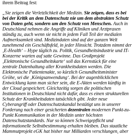
ihrem Beitrag fest:
„Sie zeigen die Verletzlichkeit der Medizin.
Sie zeigen, dass es bei
bei der Kritik an dem Datenschutz nie um dem abstrakten Schutz
von Daten geht, sondern um den Schutz von Menschen.
Auch in
Deutschland nehmen die Angriffe auf Kliniken und Arztpraxen
ständig zu, auch wenn sie nicht in jedem Fall Teil der medialen
Aufmerksamkeit sind. Medizindaten sind auf der ganzen Welt
zunehmend ein Geschäftsfeld, in jeder Hinsicht. Trotzdem nimmt der
‚E-Health‘ – Hype täglich zu. Politik, Gesundheitsindustrie und IT-
Konzerne warten auf satte Gewinne. Das Großprojekt
‚Elektronische Gesundheitskarte‘ soll das Kernstück für eine
zentrale Datenhaltung aller Krankheitsdaten werden. Die
Elektronische Patientenakte, so kürzlich Gesundheitsminister
Gröhe, sei die ‚Königsanwendung‘. Bei der augenblicklichen
Entwicklung kann man sicher sein, die E-Akten werden künftig in
der Cloud gespeichert. Gleichzeitig sorgen die politischen
Institutionen in Deutschland nicht dafür, dass es einen strukturellen
Schutz der Krankheitsdaten tatsächlich gibt. Jeder neue
Cyberangriff oder Datenschutzskandal bestätigt uns in unserer
Forderung nach einer gesicherten
dezentralen
modernen Punkt-zu-
Punkt Kommunikation in der Medizin unter höchsten
Datenschutzstandards. Nur so können Schweigepflicht und
informationelle Selbstbestimmung erhalten bleiben. Das staatliche
Mammutprojekt eGK hat bisher nur Milliarden verschlungen, aber