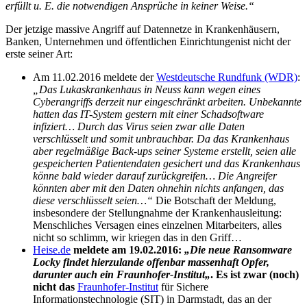
erfüllt u. E. die notwendigen Ansprüche in keiner Weise.“
Der jetzige massive Angriff auf Datennetze in Krankenhäusern,
Banken, Unternehmen und öffentlichen Einrichtungenist nicht der
erste seiner Art:
Am 11.02.2016 meldete der
Westdeutsche Rundfunk (WDR)
:
„Das Lukaskrankenhaus in Neuss kann wegen eines
Cyberangriffs derzeit nur eingeschränkt arbeiten. Unbekannte
hatten das IT-System gestern mit einer Schadsoftware
infiziert… Durch das Virus seien zwar alle Daten
verschlüsselt und somit unbrauchbar. Da das Krankenhaus
aber regelmäßige Back-ups seiner Systeme erstellt, seien alle
gespeicherten Patientendaten gesichert und das Krankenhaus
könne bald wieder darauf zurückgreifen… Die Angreifer
könnten aber mit den Daten ohnehin nichts anfangen, das
diese verschlüsselt seien…“
Die Botschaft der Meldung,
insbesondere der Stellungnahme der Krankenhausleitung:
Menschliches Versagen eines einzelnen Mitarbeiters, alles
nicht so schlimm, wir kriegen das in den Griff…
Heise.de
meldete am 19.02.2016:
„Die neue Ransomware
Locky findet hierzulande offenbar massenhaft Opfer,
darunter auch ein Fraunhofer-Institut„
. Es ist zwar (noch)
nicht das
Fraunhofer-Institut
für Sichere
Informationstechnologie (SIT) in Darmstadt, das an der