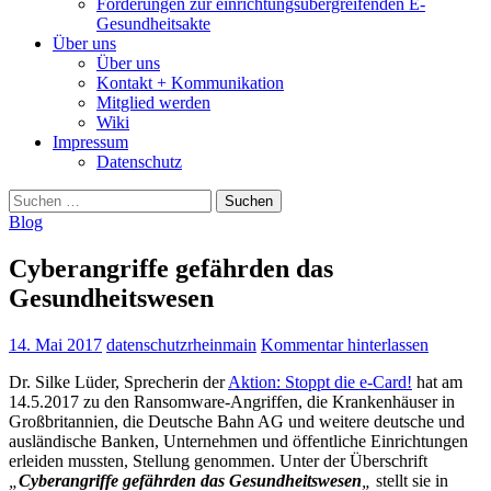
Forderungen zur einrichtungsübergreifenden E-
Gesundheitsakte
Über uns
Über uns
Kontakt + Kommunikation
Mitglied werden
Wiki
Impressum
Datenschutz
Suchen
nach:
Blog
Cyberangriffe gefährden das
Gesundheitswesen
14. Mai 2017
datenschutzrheinmain
Kommentar hinterlassen
Dr. Silke Lüder, Sprecherin der
Aktion: Stoppt die e-Card!
hat am
14.5.2017 zu den Ransomware-Angriffen, die Krankenhäuser in
Großbritannien, die Deutsche Bahn AG und weitere deutsche und
ausländische Banken, Unternehmen und öffentliche Einrichtungen
erleiden mussten, Stellung genommen. Unter der Überschrift
„
Cyberangriffe gefährden das Gesundheitswesen
„
stellt sie in