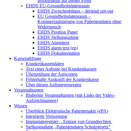
Infrastruktur auf breiter Front
EHDS EU-Gesundheitsdatenraum
EHDS Zwischenbilanz – dreimal opt-out
EU Gesundheitsdatenraum –
Kommerzialisierung von Patientendaten ohne
Widerspruch
EHDS Position Paper
EHDS Stellungnahme
EHDS Alarmtext
EHDS alarm text (en)
EHDS Dokumentation
Kassenabfrage
Krankenkassendaten
Text einer Anfrage bei Krankenkassen
Überprüfung der Antworten
Fehlerhafte Auskunft der Krankenkasse
Über diesen Anfragegenerator
Veranstaltungen
Bisherige Veranstaltungen (mit Links der Video-
Aufzeichnungen)
Wissen
Überblick Elektronische Patientenakte (ePA)
Integrierte Versorgung
Implantateregister – Entzug von Grundrechten
Stellungnahme „Patientendaten Schutzgesetz“