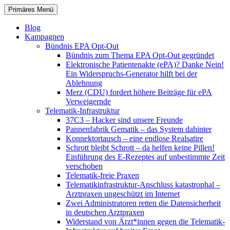
Zum
Suchen
Primäres Menü
Inhalt
patientenrechte-datenschutz.de
springen
Blog
Kampagnen
Bündnis EPA Opt-Out
Bündnis zum Thema EPA Opt-Out gegründet
Elektronische Patientenakte (ePA)? Danke Nein!
Ein Widerspruchs-Generator hilft bei der
Ablehnung
Merz (CDU) fordert höhere Beiträge für ePA
Verweigernde
Telematik-Infrastruktur
37C3 – Hacker sind unsere Freunde
Pannenfabrik Gematik – das System dahinter
Konnektortausch – eine endlose Realsatire
Schrott bleibt Schrott – da helfen keine Pillen!
Einführung des E-Rezeptes auf unbestimmte Zeit
verschoben
Telematik-freie Praxen
Telematikinfrastruktur-Anschluss katastrophal –
Arztpraxen ungeschützt im Internet
Zwei Administratoren retten die Datensicherheit
in deutschen Arztpraxen
Widerstand von Ärzt*innen gegen die Telematik-