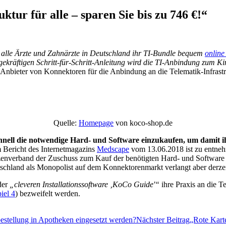
ktur für alle – sparen Sie bis zu 746 €!“
 alle Ärzte und Zahnärzte in Deutschland ihr TI-Bundle bequem
online
ekräftigen Schritt-für-Schritt-Anleitung wird die TI-Anbindung zum 
r Anbieter von Konnektoren für die Anbindung an die Telematik-Infra
Quelle:
Homepage
von koco-shop.de
schnell die notwendige Hard- und Software einzukaufen, um damit 
Bericht des Internetmagazins
Medscape
vom 13.06.2018 ist zu entne
enverband der Zuschuss zum Kauf der benötigten Hard- und Software 
hland als Monopolist auf dem Konnektorenmarkt verlangt aber derze
der
„cleveren Installationssoftware ‚KoCo Guide'“
ihre Praxis an die T
iel 4
) bezweifelt werden.
estellung in Apotheken eingesetzt werden?
Nächster Beitrag
„Rote Karte