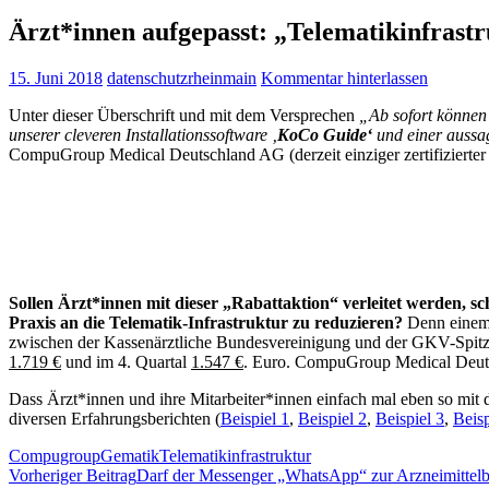
Ärzt*innen aufgepasst: „Telematikinfrastru
15. Juni 2018
datenschutzrheinmain
Kommentar hinterlassen
Unter dieser Überschrift und mit dem Versprechen
„Ab sofort können
unserer cleveren Installationssoftware ‚
KoCo Guide‘
und einer aussag
CompuGroup Medical Deutschland AG (derzeit einziger zertifizierte
Sollen Ärzt*innen mit dieser „Rabattaktion“ verleitet werden, 
Praxis an die Telematik-Infrastruktur zu reduzieren?
Denn einem 
zwischen der Kassenärztliche Bundesvereinigung und der GKV-Spitz
1.719 €
und im 4. Quartal
1.547 €
. Euro. CompuGroup Medical Deutsc
Dass Ärzt*innen und ihre Mitarbeiter*innen einfach mal eben so mit 
diversen Erfahrungsberichten (
Beispiel 1
,
Beispiel 2
,
Beispiel 3
,
Beisp
Compugroup
Gematik
Telematikinfrastruktur
Beitragsnavigation
Vorheriger Beitrag
Darf der Messenger „WhatsApp“ zur Arzneimittelb