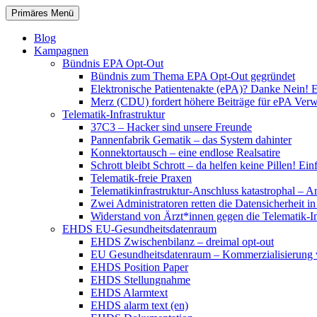
Zum
Suchen
Primäres Menü
Inhalt
patientenrechte-datenschutz.de
springen
Blog
Kampagnen
Bündnis EPA Opt-Out
Bündnis zum Thema EPA Opt-Out gegründet
Elektronische Patientenakte (ePA)? Danke Nein! E
Merz (CDU) fordert höhere Beiträge für ePA Ver
Telematik-Infrastruktur
37C3 – Hacker sind unsere Freunde
Pannenfabrik Gematik – das System dahinter
Konnektortausch – eine endlose Realsatire
Schrott bleibt Schrott – da helfen keine Pillen! 
Telematik-freie Praxen
Telematikinfrastruktur-Anschluss katastrophal – A
Zwei Administratoren retten die Datensicherheit i
Widerstand von Ärzt*innen gegen die Telematik-Inf
EHDS EU-Gesundheitsdatenraum
EHDS Zwischenbilanz – dreimal opt-out
EU Gesundheitsdatenraum – Kommerzialisierung 
EHDS Position Paper
EHDS Stellungnahme
EHDS Alarmtext
EHDS alarm text (en)