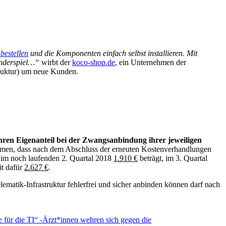
 bestellen
und die Komponenten einfach selbst installieren. Mit
Kinderspiel…“
wirbt der
koco-shop.de
, ein Unternehmen der
struktur) um neue Kunden.
ihren Eigenanteil bei der Zwangsanbindung ihrer jeweiligen
hmen, dass nach dem Abschluss der erneuten Kostenverhandlungen
im noch laufenden 2. Quartal 2018
1.910 €
beträgt, im 3. Quartal
it dafür
2.627 €
.
elematik-Infrastruktur fehlerfrei und sicher anbinden können darf nach
 für die TI“ -Ärzt*innen wehren sich gegen die