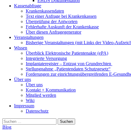
EHDS Dokumentation
Kassenabfrage
Krankenkassendaten
Text einer Anfrage bei Krankenkassen
Überprüfung der Antworten
Fehlerhafte Auskunft der Krankenkasse
Über diesen Anfragegenerator
Veranstaltungen
Bisherige Veranstaltungen (mit Links der Video-Aufzei
Wissen
Überblick Elektronische Patientenakte (ePA)
Integrierte Versorgung
Implantateregister – Entzug von Grundrechten
Stellungnahme „Patientendaten Schutzgesetz“
Forderungen zur einrichtungsübergreifenden E-Gesundhe
Über uns
Über uns
Kontakt + Kommunikation
Mitglied werden
Wiki
Impressum
Datenschutz
Suchen
nach:
Blog