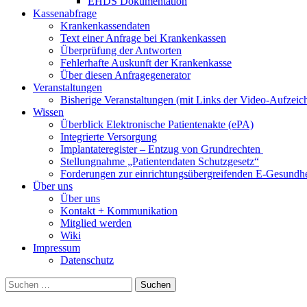
EHDS Dokumentation
Kassenabfrage
Krankenkassendaten
Text einer Anfrage bei Krankenkassen
Überprüfung der Antworten
Fehlerhafte Auskunft der Krankenkasse
Über diesen Anfragegenerator
Veranstaltungen
Bisherige Veranstaltungen (mit Links der Video-Aufzei
Wissen
Überblick Elektronische Patientenakte (ePA)
Integrierte Versorgung
Implantateregister – Entzug von Grundrechten
Stellungnahme „Patientendaten Schutzgesetz“
Forderungen zur einrichtungsübergreifenden E-Gesundhe
Über uns
Über uns
Kontakt + Kommunikation
Mitglied werden
Wiki
Impressum
Datenschutz
Suchen
nach: