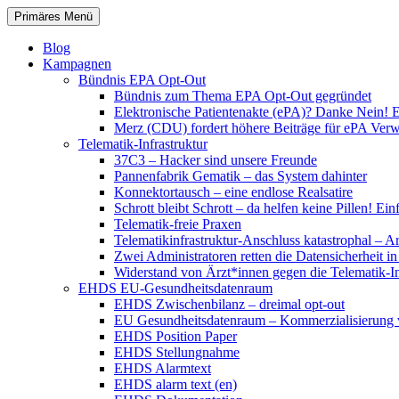
Zum
Suchen
Primäres Menü
Inhalt
patientenrechte-datenschutz.de
springen
Blog
Kampagnen
Bündnis EPA Opt-Out
Bündnis zum Thema EPA Opt-Out gegründet
Elektronische Patientenakte (ePA)? Danke Nein! E
Merz (CDU) fordert höhere Beiträge für ePA Ver
Telematik-Infrastruktur
37C3 – Hacker sind unsere Freunde
Pannenfabrik Gematik – das System dahinter
Konnektortausch – eine endlose Realsatire
Schrott bleibt Schrott – da helfen keine Pillen! 
Telematik-freie Praxen
Telematikinfrastruktur-Anschluss katastrophal – A
Zwei Administratoren retten die Datensicherheit i
Widerstand von Ärzt*innen gegen die Telematik-Inf
EHDS EU-Gesundheitsdatenraum
EHDS Zwischenbilanz – dreimal opt-out
EU Gesundheitsdatenraum – Kommerzialisierung 
EHDS Position Paper
EHDS Stellungnahme
EHDS Alarmtext
EHDS alarm text (en)