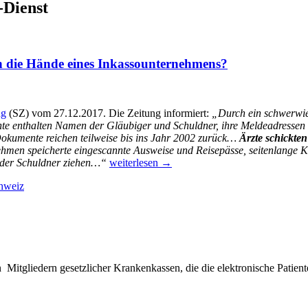
-Dienst
 die Hände eines Inkassounternehmens?
ng
(SZ) vom 27.12.2017. Die Zeitung informiert:
„Durch ein schwerwi
te enthalten Namen der Gläubiger und Schuldner, ihre Meldeadressen 
Dokumente reichen teilweise bis ins Jahr 2002 zurück…
Ärzte schickte
ehmen speicherte eingescannte Ausweise und Reisepässe, seitenlange 
Wie
n der Schuldner ziehen…“
weiterlesen
→
kommen
hweiz
Gesundheitsdaten
und
Krankenakten
in
die
Hände
eines
Mitgliedern gesetzlicher Krankenkassen, die die elektronische Patien
Inkassounternehmens?