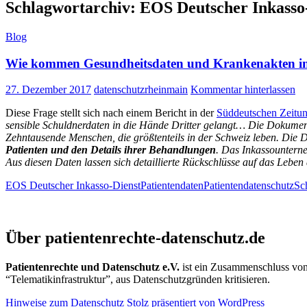
Schlagwortarchiv: EOS Deutscher Inkasso
Blog
Wie kommen Gesundheitsdaten und Krankenakten in
27. Dezember 2017
datenschutzrheinmain
Kommentar hinterlassen
Diese Frage stellt sich nach einem Bericht in der
Süddeutschen Zeitu
sensible Schuldnerdaten in die Hände Dritter gelangt… Die Dokumen
Zehntausende Menschen, die größtenteils in der Schweiz leben. Die 
Patienten und den Details ihrer Behandlungen
. Das Inkassountern
Aus diesen Daten lassen sich detaillierte Rückschlüsse auf das Lebe
EOS Deutscher Inkasso-Dienst
Patientendaten
Patientendatenschutz
Sc
Patientenrechte und Datenschutz e.V.
Über patientenrechte-datenschutz.de
Patientenrechte und Datenschutz e.V.
ist ein Zusammenschluss von 
“Telematikinfrastruktur”, aus Datenschutzgründen kritisieren.
Hinweise zum Datenschutz
Stolz präsentiert von WordPress