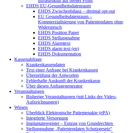
Infrastruktur auf breiter Front
EHDS EU-Gesundheitsdatenraum
EHDS Zwischenbilanz – dreimal opt-out
EU Gesundheitsdatenraum –
Kommerzialisierung von Patientendaten ohne
Widerspruch
EHDS Position Paper
EHDS Stellungnahme
EHDS Alarmtext
EHDS alarm text (en)
EHDS Dokumentation
Kassenabfrage
Krankenkassendaten
Text einer Anfrage bei Krankenkassen
Überprüfung der Antworten
Fehlerhafte Auskunft der Krankenkasse
Über diesen Anfragegenerator
Veranstaltungen
Bisherige Veranstaltungen (mit Links der Video-
Aufzeichnungen)
Wissen
Überblick Elektronische Patientenakte (ePA)
Integrierte Versorgung
Implantateregister – Entzug von Grundrechten
Stellungnahme „Patientendaten Schutzgesetz“