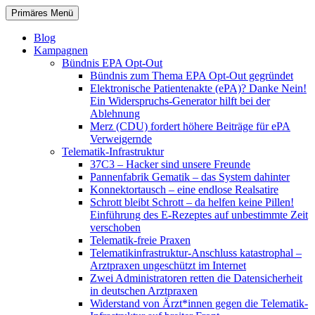
Zum
Suchen
Primäres Menü
Inhalt
patientenrechte-datenschutz.de
springen
Blog
Kampagnen
Bündnis EPA Opt-Out
Bündnis zum Thema EPA Opt-Out gegründet
Elektronische Patientenakte (ePA)? Danke Nein!
Ein Widerspruchs-Generator hilft bei der
Ablehnung
Merz (CDU) fordert höhere Beiträge für ePA
Verweigernde
Telematik-Infrastruktur
37C3 – Hacker sind unsere Freunde
Pannenfabrik Gematik – das System dahinter
Konnektortausch – eine endlose Realsatire
Schrott bleibt Schrott – da helfen keine Pillen!
Einführung des E-Rezeptes auf unbestimmte Zeit
verschoben
Telematik-freie Praxen
Telematikinfrastruktur-Anschluss katastrophal –
Arztpraxen ungeschützt im Internet
Zwei Administratoren retten die Datensicherheit
in deutschen Arztpraxen
Widerstand von Ärzt*innen gegen die Telematik-