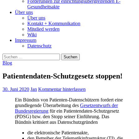
Forderungen zur einrichtungsübergreifenden E-
Gesundheitsakte
Über uns
Über uns
Kontakt + Kommunikation
Mitglied werden
Wiki
Impressum
Datenschutz
Suchen
nach:
Blog
Patientendaten-Schutzgesetz stoppen!
30. Juni 2020
Jan
Kommentar hinterlassen
Ein Bündnis von Patienten-Datenschützern fordert eine
grundlegende Überarbeitung des
Gesetzentwurfs der
Bundesregierung
für ein Patientendaten-Schutzgesetz
(PDSG) bzw. den Stopp seiner Einführung. Das
Bündnis kritisiert aus Datenschutzgründen
die elektronische Patientenakte,
den Betreiber der Telematikinfrastruktur (TI), die