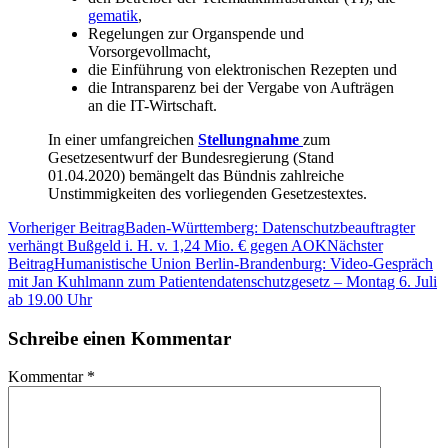
gematik
,
Regelungen zur Organspende und
Vorsorgevollmacht,
die Einführung von elektronischen Rezepten und
die Intransparenz bei der Vergabe von Aufträgen
an die IT-Wirtschaft.
In einer umfangreichen
Stellungnahme
zum
Gesetzesentwurf der Bundesregierung (Stand
01.04.2020) bemängelt das Bündnis zahlreiche
Unstimmigkeiten des vorliegenden Gesetzestextes.
Beitragsnavigation
Vorheriger Beitrag
Baden-Württemberg: Datenschutzbeauftragter
verhängt Bußgeld i. H. v. 1,24 Mio. € gegen AOK
Nächster
Beitrag
Humanistische Union Berlin-Brandenburg: Video-Gespräch
mit Jan Kuhlmann zum Patientendatenschutzgesetz – Montag 6. Juli
ab 19.00 Uhr
Schreibe einen Kommentar
Kommentar
*