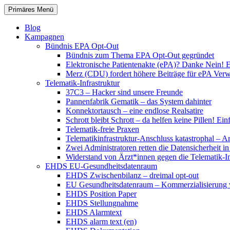
Zum
Suchen
Primäres Menü
Inhalt
patientenrechte-datenschutz.de
springen
Blog
Kampagnen
Bündnis EPA Opt-Out
Bündnis zum Thema EPA Opt-Out gegründet
Elektronische Patientenakte (ePA)? Danke Nein! E
Merz (CDU) fordert höhere Beiträge für ePA Ver
Telematik-Infrastruktur
37C3 – Hacker sind unsere Freunde
Pannenfabrik Gematik – das System dahinter
Konnektortausch – eine endlose Realsatire
Schrott bleibt Schrott – da helfen keine Pillen! 
Telematik-freie Praxen
Telematikinfrastruktur-Anschluss katastrophal – A
Zwei Administratoren retten die Datensicherheit i
Widerstand von Ärzt*innen gegen die Telematik-Inf
EHDS EU-Gesundheitsdatenraum
EHDS Zwischenbilanz – dreimal opt-out
EU Gesundheitsdatenraum – Kommerzialisierung 
EHDS Position Paper
EHDS Stellungnahme
EHDS Alarmtext
EHDS alarm text (en)