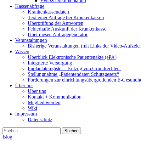
EHDS Dokumentation
Kassenabfrage
Krankenkassendaten
Text einer Anfrage bei Krankenkassen
Überprüfung der Antworten
Fehlerhafte Auskunft der Krankenkasse
Über diesen Anfragegenerator
Veranstaltungen
Bisherige Veranstaltungen (mit Links der Video-Aufzei
Wissen
Überblick Elektronische Patientenakte (ePA)
Integrierte Versorgung
Implantateregister – Entzug von Grundrechten
Stellungnahme „Patientendaten Schutzgesetz“
Forderungen zur einrichtungsübergreifenden E-Gesundhe
Über uns
Über uns
Kontakt + Kommunikation
Mitglied werden
Wiki
Impressum
Datenschutz
Suchen
nach:
Blog