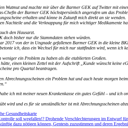
h den Wutmut und machte mir über die Barmer GEK auf Twitter mit einer 
was-Chefin der Barmer GEK höchstpersönlich angerufen um das Proble
ungsscheine erhalten und könne in Zukunft mich direkt an sie wenden.
lgten Nachteile und die Verknappung für mich wichtiger Medikamente ha
 auch den Hausarzt.
eGK doch bisher nur die Stammdaten stehen würden.
ar 2017 von der in Ungnade gefallenen Barmer GEK in die kleine BKK
betonte ich, dass ein Wechsel für mich nur stattfinden wird, wenn ich 
 weniger ein Problem zu haben als die etablierten Großen.
t hätte, einen kleinen Zettel mit der Aufschrift „Kunde wünscht keine 
cheine pro Quartal beantragen.
iesen Abrechnungsscheinen ein Problem hat und auch heute morgen beim
en.“
 habe ich mit meiner neuen Krankenkasse ein gutes Gefühl – und ich or
bt wird und es für sie umständlicher ist mit Abrechnungsscheinen abzu
che Gesundheitskarte
 Kontrolle soll wegfallen!? Drohende Verschlechterungen im Entwurf f
ünftig dazu nötigen können, Gentests zuzustimmen und deren Ergebni