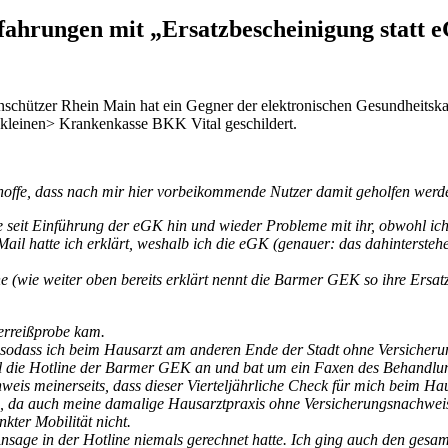
ahrungen mit „Ersatzbescheinigung statt 
schützer Rhein Main hat ein Gegner der elektronischen Gesundheitska
leinen> Krankenkasse BKK Vital geschildert.
hoffe, dass nach mir hier vorbeikommende Nutzer damit geholfen werd
seit Einführung der eGK hin und wieder Probleme mit ihr, obwohl ich 
l hatte ich erklärt, weshalb ich die eGK (genauer: das dahinterstehe
e (wie weiter oben bereits erklärt nennt die Barmer GEK so ihre Ersat
erreißprobe kam.
 sodass ich beim Hausarzt am anderen Ende der Stadt ohne Versicher
voll die Hotline der Barmer GEK an und bat um ein Faxen des Behandlung
weis meinerseits, dass dieser Vierteljährliche Check für mich beim H
 da auch meine damalige Hausarztpraxis ohne Versicherungsnachweis
ter Mobilität nicht.
Ansage in der Hotline niemals gerechnet hatte. Ich ging auch den gesa