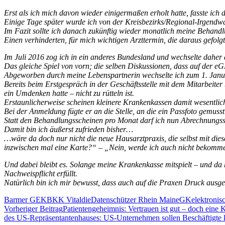
Erst als ich mich davon wieder einigermaßen erholt hatte, fasste ic
Einige Tage später wurde ich von der Kreisbezirks/Regional-Irgend
Im Fazit sollte ich danach zukünftig wieder monatlich meine Behandl
Einen verhinderten, für mich wichtigen Arzttermin, die daraus gefo
Im Juli 2016 zog ich in ein anderes Bundesland und wechselte daher
Das gleiche Spiel von vorn; die selben Diskussionen, dass auf der 
Abgeworben durch meine Lebenspartnerin wechselte ich zum 1. Janu
Bereits beim Erstgespräch in der Geschäftsstelle mit dem Mitarbeiter 
ein Umdenken hatte – nicht zu rütteln ist.
Erstaunlicherweise scheinen kleinere Krankenkassen damit wesentlich
Bei der Anmeldung fügte er an die Stelle, an die ein Passfoto gemuss
Statt den Behandlungsscheinen pro Monat darf ich nun Abrechnungss
Damit bin ich äußerst zufrieden bisher…
…wäre da doch nur nicht die neue Hausarztpraxis, die selbst mit d
inzwischen mal eine Karte?“ – „Nein, werde ich auch nicht bekomm
Und dabei bleibt es. Solange meine Krankenkasse mitspielt – und da
Nachweispflicht erfüllt.
Natürlich bin ich mir bewusst, dass auch auf die Praxen Druck ausgeü
Barmer GEK
BKK Vital
dieDatenschützer Rhein Main
eGK
elektronis
Beitragsnavigation
Vorheriger Beitrag
Patientengeheimnis: Vertrauen ist gut – doch eine
des US-Repräsentantenhauses: US-Unternehmen sollen Beschäftigte k