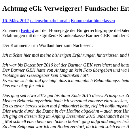
Achtung eGk-Verweigerer! Fundsache: Erf
16. März 2017
datenschutzrheinmain
Kommentar hinterlassen
Zu einem
Beitrag
auf der Homepage der Bürgerrechtsgruppe dieDaten
Erfahrungen mit der <großen> Krankenkasse Barmer GEK und der <k
Der Kommentar im Wortlaut hier zum Nachlesen:
Ich möchte hier mal meine bisherigen Erfahrungen hinterlassen und 
Ich war bis Dezember 2016 bei der Barmer GEK versichert und hatte 
Der Barmer GEK hatte von Anfang an kein Foto übergeben und via Mai
*solange der Gesetzgeber kein Umdenken hat*.
Es wurde sich darauf geeinigt, dass ich monatlich Behandlungsschein
Das war okay für mich.
Das ging seit etwa 2012 gut bis dann Ende 2015 dieses Prinzip zur Z
Meinen Behandlungsschein hatte ich versäumt zuhause einzustecken,
Da es zuvor bereits schon mal funktioniert hatte, rief ich hoffnungs
Dies wurde durch die Dame in der Hotline abgelehnt – auch trotz Hin
Ich ging an diesem Tag im Anfang Dezember 2015 unbehandelt heim,
„Mal schnell eben heim den Schein holen“ ging aufgrund eingeschränk
Zu dem Zeitpunkt war ich am Boden zerstört, da ich mit solch einer 