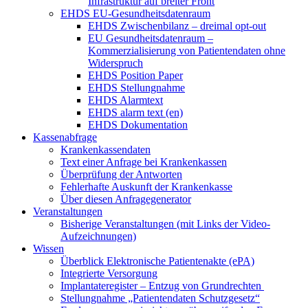
Infrastruktur auf breiter Front
EHDS EU-Gesundheitsdatenraum
EHDS Zwischenbilanz – dreimal opt-out
EU Gesundheitsdatenraum –
Kommerzialisierung von Patientendaten ohne
Widerspruch
EHDS Position Paper
EHDS Stellungnahme
EHDS Alarmtext
EHDS alarm text (en)
EHDS Dokumentation
Kassenabfrage
Krankenkassendaten
Text einer Anfrage bei Krankenkassen
Überprüfung der Antworten
Fehlerhafte Auskunft der Krankenkasse
Über diesen Anfragegenerator
Veranstaltungen
Bisherige Veranstaltungen (mit Links der Video-
Aufzeichnungen)
Wissen
Überblick Elektronische Patientenakte (ePA)
Integrierte Versorgung
Implantateregister – Entzug von Grundrechten
Stellungnahme „Patientendaten Schutzgesetz“