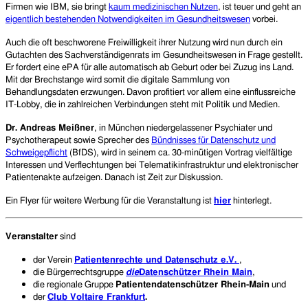
Firmen wie IBM, sie bringt
kaum medizinischen Nutzen
, ist teuer und geht an
eigentlich bestehenden Notwendigkeiten im Gesundheitswesen
vorbei.
Auch die oft beschworene Freiwilligkeit ihrer Nutzung wird nun durch ein
Gutachten des Sachverständigenrats im Gesundheitswesen in Frage gestellt.
Er fordert eine ePA für alle automatisch ab Geburt oder bei Zuzug ins Land.
Mit der Brechstange wird somit die digitale Sammlung von
Behandlungsdaten erzwungen. Davon profitiert vor allem eine einflussreiche
IT-Lobby, die in zahlreichen Verbindungen steht mit Politik und Medien.
Dr. Andreas Meißner
, in München niedergelassener Psychiater und
Psychotherapeut sowie Sprecher des
Bündnisses für Datenschutz und
Schweigepflicht
(BfDS), wird in seinem ca. 30-minütigen Vortrag vielfältige
Interessen und Verflechtungen bei Telematikinfrastruktur und elektronischer
Patientenakte aufzeigen. Danach ist Zeit zur Diskussion.
Ein Flyer für weitere Werbung für die Veranstaltung ist
hier
hinterlegt.
Veranstalter
sind
der Verein
Patientenrechte und Datenschutz e.V.
,
die Bürgerrechtsgruppe
die
Datenschützer Rhein Main
,
die regionale Gruppe
Patientendatenschützer Rhein-Main
und
der
Club Voltaire Frankfurt
.