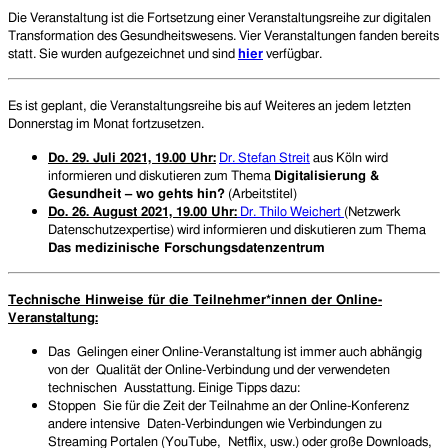
Die Veranstaltung ist die Fortsetzung einer Veranstaltungsreihe zur digitalen
Transformation des Gesundheitswesens.
Vier
Veranstaltungen fanden bereits
statt. Sie wurden aufgezeichnet und sind
hier
verfügbar.
Es ist geplant, die Veranstaltungsreihe bis auf Weiteres an jedem letzten
Donnerstag im Monat fortzusetzen.
Do. 2
9
. Ju
l
i 2021,
19.00 Uhr:
Dr. Stefan Streit
aus Köln wird
informieren und diskutieren zum Thema
Digitalisierung &
Gesundheit – wo gehts hin?
(Arbeitstitel)
Do. 2
6
.
August
2021,
19.00 Uhr:
Dr.
Thilo Weichert
(Netzwerk
Datenschutzexpertise) wird informieren und diskutieren zum Thema
Das medizinische Forschungsdatenzentrum
Technische Hinweise für die Teilnehmer*innen der Online-
Veranstaltung:
Das Gelingen einer Online-Veranstaltung ist immer auch abhängig
von der Qualität der Online-Verbindung und der verwendeten
technischen Ausstattung. Einige Tipps dazu:
Stoppen Sie für die Zeit der Teilnahme an der Online-Konferenz
andere intensive Daten-Verbindungen wie Verbindungen zu
Streaming Portalen (YouTube, Netflix, usw.) oder große Downloads,