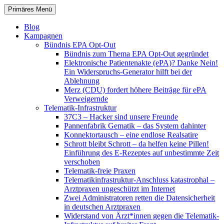
Zum
Suchen
Primäres Menü
Inhalt
patientenrechte-datenschutz.de
springen
Blog
Kampagnen
Bündnis EPA Opt-Out
Bündnis zum Thema EPA Opt-Out gegründet
Elektronische Patientenakte (ePA)? Danke Nein!
Ein Widerspruchs-Generator hilft bei der
Ablehnung
Merz (CDU) fordert höhere Beiträge für ePA
Verweigernde
Telematik-Infrastruktur
37C3 – Hacker sind unsere Freunde
Pannenfabrik Gematik – das System dahinter
Konnektortausch – eine endlose Realsatire
Schrott bleibt Schrott – da helfen keine Pillen!
Einführung des E-Rezeptes auf unbestimmte Zeit
verschoben
Telematik-freie Praxen
Telematikinfrastruktur-Anschluss katastrophal –
Arztpraxen ungeschützt im Internet
Zwei Administratoren retten die Datensicherheit
in deutschen Arztpraxen
Widerstand von Ärzt*innen gegen die Telematik-