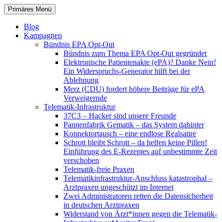
Zum
Suchen
Primäres Menü
Inhalt
patientenrechte-datenschutz.de
springen
Blog
Kampagnen
Bündnis EPA Opt-Out
Bündnis zum Thema EPA Opt-Out gegründet
Elektronische Patientenakte (ePA)? Danke Nein!
Ein Widerspruchs-Generator hilft bei der
Ablehnung
Merz (CDU) fordert höhere Beiträge für ePA
Verweigernde
Telematik-Infrastruktur
37C3 – Hacker sind unsere Freunde
Pannenfabrik Gematik – das System dahinter
Konnektortausch – eine endlose Realsatire
Schrott bleibt Schrott – da helfen keine Pillen!
Einführung des E-Rezeptes auf unbestimmte Zeit
verschoben
Telematik-freie Praxen
Telematikinfrastruktur-Anschluss katastrophal –
Arztpraxen ungeschützt im Internet
Zwei Administratoren retten die Datensicherheit
in deutschen Arztpraxen
Widerstand von Ärzt*innen gegen die Telematik-