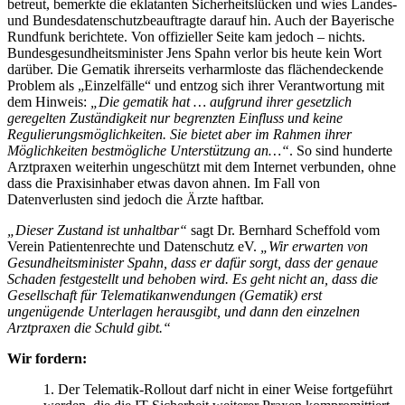
betreut, bemerkte die eklatanten Sicherheitslücken und wies Landes-
und Bundesdatenschutzbeauftragte darauf hin. Auch der Bayerische
Rundfunk berichtete. Von offizieller Seite kam jedoch – nichts.
Bundesgesundheitsminister Jens Spahn verlor bis heute kein Wort
darüber. Die Gematik ihrerseits verharmloste das flächendeckende
Problem als „Einzelfälle“ und entzog sich ihrer Verantwortung mit
dem Hinweis:
„Die gematik hat … aufgrund ihrer gesetzlich
geregelten Zuständigkeit nur begrenzten Einfluss und keine
Regulierungsmöglichkeiten. Sie bietet aber im Rahmen ihrer
Möglichkeiten bestmögliche Unterstützung an…“
. So sind hunderte
Arztpraxen weiterhin ungeschützt mit dem Internet verbunden, ohne
dass die Praxisinhaber etwas davon ahnen. Im Fall von
Datenverlusten sind jedoch die Ärzte haftbar.
„Dieser Zustand ist unhaltbar“
sagt Dr. Bernhard Scheffold vom
Verein Patientenrechte und Datenschutz eV.
„Wir erwarten von
Gesundheitsminister Spahn, dass er dafür sorgt, dass der genaue
Schaden festgestellt und behoben wird. Es geht nicht an, dass die
Gesellschaft für Telematikanwendungen (Gematik) erst
ungenügende Unterlagen herausgibt, und dann den einzelnen
Arztpraxen die Schuld gibt.“
Wir fordern:
1. Der Telematik-Rollout darf nicht in einer Weise fortgeführt