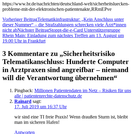
https://www.br.de/nachrichten/deutschland-welt/sicherheitsluecken-
probleme-mit-der-elektronischen-patientenakte,RRmEPve
Beitragsnavigation
Vorheriger Beitrag
Telematikinfrastruktur: „Kein Anschluss unter
dieser Nummer“ – die Strafzahlungen schrecken viele Ärzt*innen
nicht ab
Nächster Beitrag
Stoppt-die-e-Card Unterstützergruppe
Rhein Main: Einladung zum nächstes Treffen am 13. August um
19.00 Uhr in Frankfurt
3 Kommentare zu „Sicherheitsrisiko
Telematikanschluss: Hunderte Computer
in Arztpraxen sind angreifbar – niemand
will die Verantwortung übernehmen“
Pingback:
Millionen Patientendaten im Netz – Risiken für uns
alle | patientenrechte-datenschutz.de
Rainard
sagt:
17. Juli 2019 um 16:37 Uhr
wir sind eine TI freie Praxis! Wenn draußen Sturm ist, bleibt
man im sicheren Hafen!
Antworten