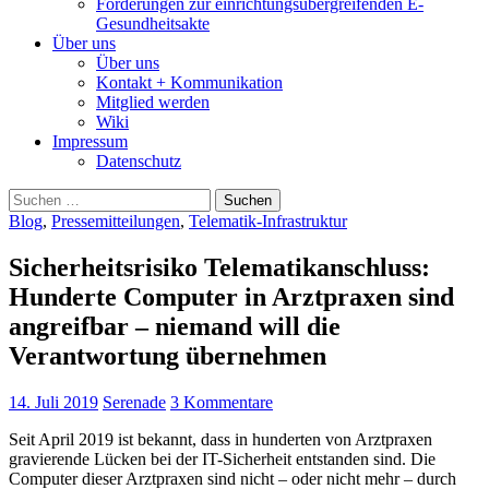
Forderungen zur einrichtungsübergreifenden E-
Gesundheitsakte
Über uns
Über uns
Kontakt + Kommunikation
Mitglied werden
Wiki
Impressum
Datenschutz
Suchen
nach:
Blog
,
Pressemitteilungen
,
Telematik-Infrastruktur
Sicherheitsrisiko Telematikanschluss:
Hunderte Computer in Arztpraxen sind
angreifbar – niemand will die
Verantwortung übernehmen
14. Juli 2019
Serenade
3 Kommentare
Seit April 2019 ist bekannt, dass in hunderten von Arztpraxen
gravierende Lücken bei der IT-Sicherheit entstanden sind. Die
Computer dieser Arztpraxen sind nicht – oder nicht mehr – durch