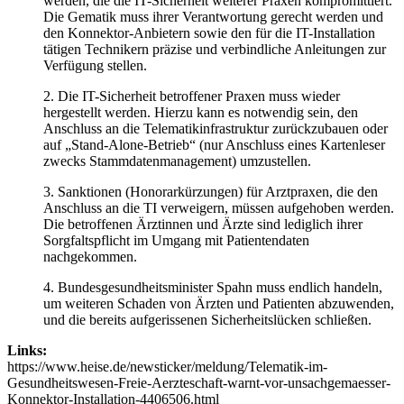
werden, die die IT-Sicherheit weiterer Praxen kompromittiert.
Die Gematik muss ihrer Verantwortung gerecht werden und
den Konnektor-Anbietern sowie den für die IT-Installation
tätigen Technikern präzise und verbindliche Anleitungen zur
Verfügung stellen.
2. Die IT-Sicherheit betroffener Praxen muss wieder
hergestellt werden. Hierzu kann es notwendig sein, den
Anschluss an die Telematikinfrastruktur zurückzubauen oder
auf „Stand-Alone-Betrieb“ (nur Anschluss eines Kartenleser
zwecks Stammdatenmanagement) umzustellen.
3. Sanktionen (Honorarkürzungen) für Arztpraxen, die den
Anschluss an die TI verweigern, müssen aufgehoben werden.
Die betroffenen Ärztinnen und Ärzte sind lediglich ihrer
Sorgfaltspflicht im Umgang mit Patientendaten
nachgekommen.
4. Bundesgesundheitsminister Spahn muss endlich handeln,
um weiteren Schaden von Ärzten und Patienten abzuwenden,
und die bereits aufgerissenen Sicherheitslücken schließen.
Links:
https://www.heise.de/newsticker/meldung/Telematik-im-
Gesundheitswesen-Freie-Aerzteschaft-warnt-vor-unsachgemaesser-
Konnektor-Installation-4406506.html