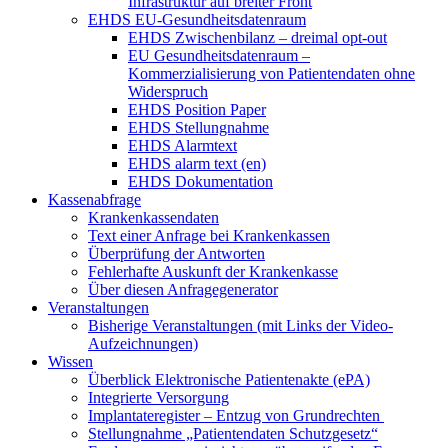
Infrastruktur auf breiter Front
EHDS EU-Gesundheitsdatenraum
EHDS Zwischenbilanz – dreimal opt-out
EU Gesundheitsdatenraum –
Kommerzialisierung von Patientendaten ohne
Widerspruch
EHDS Position Paper
EHDS Stellungnahme
EHDS Alarmtext
EHDS alarm text (en)
EHDS Dokumentation
Kassenabfrage
Krankenkassendaten
Text einer Anfrage bei Krankenkassen
Überprüfung der Antworten
Fehlerhafte Auskunft der Krankenkasse
Über diesen Anfragegenerator
Veranstaltungen
Bisherige Veranstaltungen (mit Links der Video-
Aufzeichnungen)
Wissen
Überblick Elektronische Patientenakte (ePA)
Integrierte Versorgung
Implantateregister – Entzug von Grundrechten
Stellungnahme „Patientendaten Schutzgesetz“