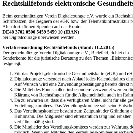
Rechtshilfefonds elektronische Gesundheit
Beim gemeinnützigen Verein Digitalcourage e.V. wurde ein Rechtshilfe
Schriftsätzen, die Gegnern der eGK bzw. der Telematikinfrastruktur beh
Ab sofort können Spenden auf das Konto
DE48 3702 0500 5459 5459 10 (IBAN
)
bei Digitalcourage überwiesen werden.
Verfahrensordnung Rechtshilfefonds (Stand: 11.2.2015)
Der gemeinnützige Verein Digitalcourage e.V., Bielefeld, richtet ein
Sonderkonto für die juristische Beratung zu den Themen „Elektroni
festgelegt:
Für das Projekt „elektronische Gesundheitskarte (eGK) und eHe
Digitalcourage versendet nach Ablauf jedes Kalenderjahres 
Auf Wunsch wird eine Zuwendungsbestätigung bereits direkt na
Die Mittel des Fonds sollen insbesondere verwendet werden für 
Klärung von Rechtsfragen für die Allgemeinheit, auch im Rah
Da zu erwarten ist, dass die verfügbaren Mittel nicht für all
Verteilungskomitees. Das Verteilungskomitee soll seine Entsche
Das Verteilungskomitee besteht zum Zeitpunkt der Gründung aus 
Kuhlmann. Die Mitglieder sind ehrenamtlich tätig und erhalte
verhältnismäßig sind.
Die Mitglieder des Verteilungskomitees werden zur Wahrung der
möglich. Wenn ein Mitglied des Verteilungskomitees ausscheide