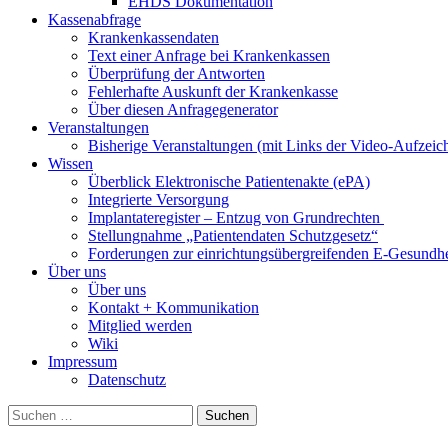
EHDS Dokumentation
Kassenabfrage
Krankenkassendaten
Text einer Anfrage bei Krankenkassen
Überprüfung der Antworten
Fehlerhafte Auskunft der Krankenkasse
Über diesen Anfragegenerator
Veranstaltungen
Bisherige Veranstaltungen (mit Links der Video-Aufzei
Wissen
Überblick Elektronische Patientenakte (ePA)
Integrierte Versorgung
Implantateregister – Entzug von Grundrechten
Stellungnahme „Patientendaten Schutzgesetz“
Forderungen zur einrichtungsübergreifenden E-Gesundhe
Über uns
Über uns
Kontakt + Kommunikation
Mitglied werden
Wiki
Impressum
Datenschutz
Suchen
nach: