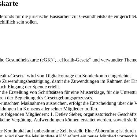
skarte
fonds für die juristische Basisarbeit zur Gesundheitskarte eingerichte
ilflich sein sollen.
sche Gesundheitskarte (eGK)“, „eHealth-Gesetz“ und verwandter Theme
alth-Gesetz“ wird von Digitalcourage ein Sonderkonto eingerichtet.
eine Zuwendungsbestätigung, damit die Zuwendungen im Rahmen der Ei
ch Eingang der Spende erteilt.
die Erstellung von Schriftsätzen für eine Musterklage, für die Unters
men der Begleitung des Gesetzgebungsprozesses.
e gewünschten Maßnahmen ausreichen, erfolgt die Entscheidung über die
idungen im Konsens aller seiner Mitglieder treffen.
folgenden Mitgliedern: 1. Detlev Sieber, organisatorischer Geschäftsfü
n keine Vergütung. Aufwendungen können erstattet werden, soweit sie 
 Kontinuität auf unbestimmte Zeit bestellt. Eine Abberufung ist durc
t, wird über die Mailingliste AKV-eCard ein neues Mitglied vorgeschlag