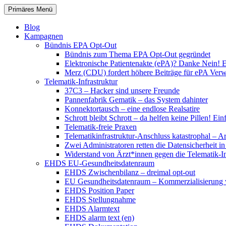
Zum
Suchen
Primäres Menü
Inhalt
patientenrechte-datenschutz.de
springen
Blog
Kampagnen
Bündnis EPA Opt-Out
Bündnis zum Thema EPA Opt-Out gegründet
Elektronische Patientenakte (ePA)? Danke Nein! E
Merz (CDU) fordert höhere Beiträge für ePA Ver
Telematik-Infrastruktur
37C3 – Hacker sind unsere Freunde
Pannenfabrik Gematik – das System dahinter
Konnektortausch – eine endlose Realsatire
Schrott bleibt Schrott – da helfen keine Pillen! 
Telematik-freie Praxen
Telematikinfrastruktur-Anschluss katastrophal – A
Zwei Administratoren retten die Datensicherheit i
Widerstand von Ärzt*innen gegen die Telematik-Inf
EHDS EU-Gesundheitsdatenraum
EHDS Zwischenbilanz – dreimal opt-out
EU Gesundheitsdatenraum – Kommerzialisierung 
EHDS Position Paper
EHDS Stellungnahme
EHDS Alarmtext
EHDS alarm text (en)