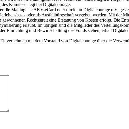
 des Komitees liegt bei Digitalcourage.
er die Mailingliste AKV-eCard oder direkt an Digitalcourage e.V. ges
Darlehensbasis oder als Ausfallbürgschaft vergeben werden. Mit der 
m gewonnenen Rechtsstreit eine Erstattung von Kosten erfolgt. Die E
misierung erlaubt. Im übrigen sind die Mitglieder des Verteilungskomi
 Einrichtung und Bewirtschaftung des Fonds stehen, erhält Digitalc
m Einvernehmen mit dem Vorstand von Digitalcourage über die Verwend