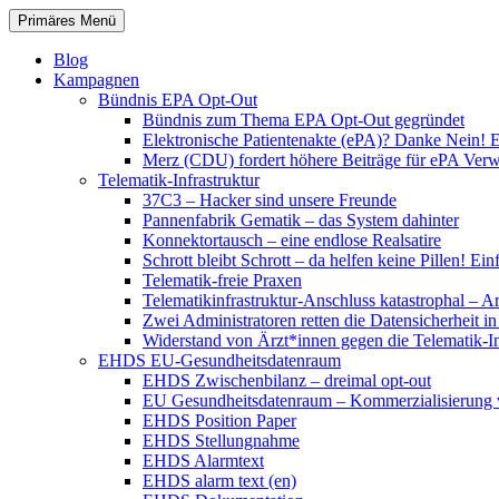
Zum
Suchen
Primäres Menü
Inhalt
patientenrechte-datenschutz.de
springen
Blog
Kampagnen
Bündnis EPA Opt-Out
Bündnis zum Thema EPA Opt-Out gegründet
Elektronische Patientenakte (ePA)? Danke Nein! E
Merz (CDU) fordert höhere Beiträge für ePA Ver
Telematik-Infrastruktur
37C3 – Hacker sind unsere Freunde
Pannenfabrik Gematik – das System dahinter
Konnektortausch – eine endlose Realsatire
Schrott bleibt Schrott – da helfen keine Pillen! 
Telematik-freie Praxen
Telematikinfrastruktur-Anschluss katastrophal – A
Zwei Administratoren retten die Datensicherheit i
Widerstand von Ärzt*innen gegen die Telematik-Inf
EHDS EU-Gesundheitsdatenraum
EHDS Zwischenbilanz – dreimal opt-out
EU Gesundheitsdatenraum – Kommerzialisierung 
EHDS Position Paper
EHDS Stellungnahme
EHDS Alarmtext
EHDS alarm text (en)