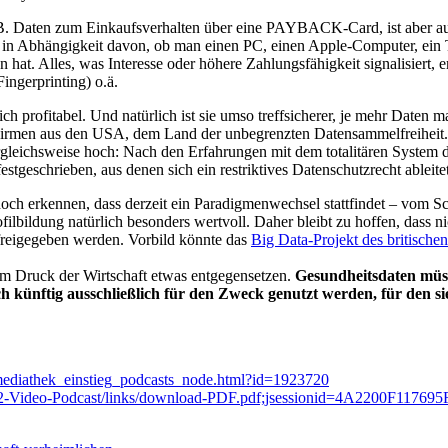
B. Daten zum Einkaufsverhalten über eine PAYBACK-Card, ist aber auc
 in Abhängigkeit davon, ob man einen PC, einen Apple-Computer, ein 
hat. Alles, was Interesse oder höhere Zahlungsfähigkeit signalisiert, 
ingerprinting) o.ä.
h profitabel. Und natürlich ist sie umso treffsicherer, je mehr Daten
 Firmen aus den USA, dem Land der unbegrenzten Datensammelfreiheit.
leichsweise hoch: Nach den Erfahrungen mit dem totalitären System des
geschrieben, aus denen sich ein restriktives Datenschutzrecht ableitet
och erkennen, dass derzeit ein Paradigmenwechsel stattfindet – vom Sc
bildung natürlich besonders wertvoll. Daher bleibt zu hoffen, dass nic
freigegeben werden. Vorbild könnte das
Big Data-Projekt des britisch
em Druck der Wirtschaft etwas entgegensetzen.
Gesundheitsdaten müss
 künftig ausschließlich für den Zweck genutzt werden, für den s
mediathek_einstieg_podcasts_node.html?id=1923720
3-12-Video-Podcast/links/download-PDF.pdf;jsessionid=4A2200F11