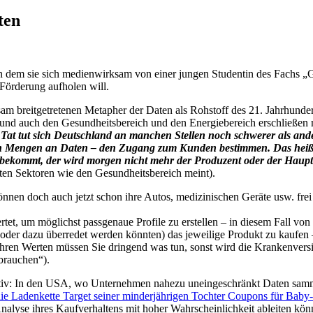
ten
 in dem sie sich medienwirksam von einer jungen Studentin des Fachs 
 Förderung aufholen will.
tsam breitgetretenen Metapher der Daten als Rohstoff des 21. Jahrhund
 und auch den Gesundheitsbereich und den Energiebereich erschließen mü
 Tat tut sich Deutschland an manchen Stellen noch schwerer als and
roßen Mengen an Daten – den Zugang zum Kunden bestimmen. Das heißt
ekommt, der wird morgen nicht mehr der Produzent oder der Hauptt
ten Sektoren wie den Gesundheitsbereich meint).
nnen doch auch jetzt schon ihre Autos, medizinischen Geräte usw. f
tet, um möglichst passgenaue Profile zu erstellen – in diesem Fall von
oder dazu überredet werden könnten) das jeweilige Produkt zu kaufen 
hren Werten müssen Sie dringend was tun, sonst wird die Krankenversi
brauchen“).
iktiv: In den USA, wo Unternehmen nahezu uneingeschränkt Daten samm
 die Ladenkette Target seiner minderjährigen Tochter Coupons für Baby
 Analyse ihres Kaufverhaltens mit hoher Wahrscheinlichkeit ableiten kön