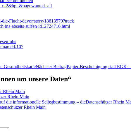
haft-verheimlichen
l?_r=2&hp=&pagewanted=all
-die-Flucht-davor/story/18613579?track
ch-ins-abseits-surfen-id12724716.html
wesen-nhs
/unnamed-107
en Gesundheitskarte
Nächster Beitrag
Papier-Bescheinigung statt EGK 
ennen um unsere Daten“
er Rhein Main
ützer Rhein Main
 auf die informationelle Selbstbestimmung – dieDatenschützer Rhein M
atenschützer Rhein Main