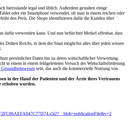
h hierzulande legal und üblich. Außerdem gestalten einige
Tablet oder ein Smartphone verwendet, ob man in einem reichen oder
erhöht den Preis. Die Shops identifizieren dafür die Kunden über
 man dafür verwenden kann. Und nun befürchtet Merkel offenbar, dass
 Dritten Reichs, in dem der Staat möglichst alles über jeden wissen
.
hutz persönlicher Daten hin zu deren wirtschaftlicher Verwertung.
ht in einem in einem fehlgeleiteten Versuch der Wirtschaftsförderung
en Gesundheitswesen
sein, das auch die kommerzielle Nutzung von
en in der Hand der Patienten und der Ärzte ihres Vertrauens
ie erhoben wurden.
7695F2FC86AEFA047C77D74.s5t2?__blob=publicationFile&v=2