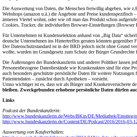
Die Auswertung von Daten, die Menschen freiwillig abgeben, wie z.
Webshops (amazon u.ä.) die Angebote und Preise kundenspezifisch –
ärmeren Viertel wohnt, oder wie oft man das Produkt schon aufgerufen 
Cookies, Tracker, die individuellen Browser-Einstellungen (Browser F
Für Unternehmen ist Kundenselektion anhand von „Big Data“ sicherlic
deutsche Unternehmen ins Hintertreffen geraten könnten gegenüber
Der Datenschutzstandard ist in der BRD jedoch nicht ohne Grund verg
wollte, wurden im Grundgesetz zum Schutz der Bürger Grundrechte fest
Die Äußerungen der Bundeskanzlerin und anderer Politiker lassen jed
Personenbezogene Datenbestände wie Krankenakten sind für eine Profil
auch besonders geschützte persönliche Daten für weitere Nutzungen 
Patientendaten – zunächst durch Apotheken – vorsieht.
Umso wichtiger ist es, dass wir als Bürger und Krankenversicherte d
bleiben. Zweckgebunden erhobene persönliche Daten dürfen auch
Links
Podcast der Bundeskanzlerin:
http://www.bundeskanzlerin.de/Webs/BKin/DE/Mediathek/Einstieg/
http://www.bundeskanzlerin.de/Content/DE/Podcast/2016/2016-0
Auswertung von Kaufverhalten: