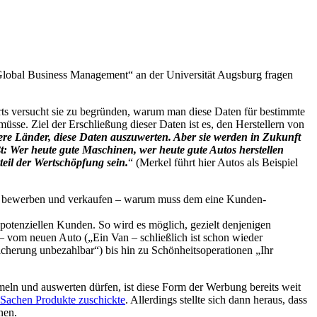
„Global Business Management“ an der Universität Augsburg fragen
erts versucht sie zu begründen, warum man diese Daten für bestimmte
sse. Ziel der Erschließung dieser Daten ist es, den Herstellern von
ere Länder, diese Daten auszuwerten. Aber sie werden in Zukunft
: Wer heute gute Maschinen, wer heute gute Autos herstellen
eil der Wertschöpfung sein.
“ (Merkel führt hier Autos als Beispiel
rei bewerben und verkaufen – warum muss dem eine Kunden-
 potenziellen Kunden. So wird es möglich, gezielt denjenigen
– vom neuen Auto („Ein Van – schließlich ist schon wieder
cherung unbezahlbar“) bis hin zu Schönheitsoperationen „Ihr
eln und auswerten dürfen, ist diese Form der Werbung bereits weit
-Sachen Produkte zuschickte
. Allerdings stellte sich dann heraus, dass
nen.