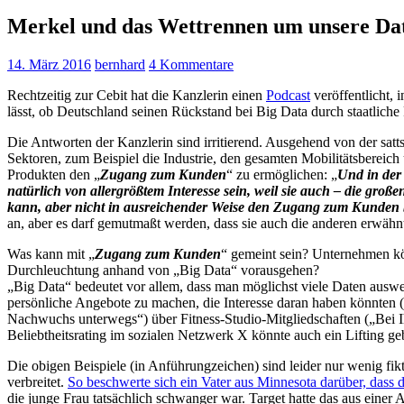
Merkel und das Wettrennen um unsere Da
14. März 2016
bernhard
4 Kommentare
Rechtzeitig zur Cebit hat die Kanzlerin einen
Podcast
veröffentlicht,
lässt, ob Deutschland seinen Rückstand bei Big Data durch staatliche
Die Antworten der Kanzlerin sind irritierend. Ausgehend von der sat
Sektoren, zum Beispiel die Industrie, den gesamten Mobilitätsbereich
Produkten den „
Zugang zum Kunden
“ zu ermöglichen: „
Und in der
natürlich von allergrößtem Interesse sein, weil sie auch – die g
kann, aber nicht in ausreichender Weise den Zugang zum Kunden b
an, aber es darf gemutmaßt werden, dass sie auch die anderen erwähn
Was kann mit „
Zugang zum Kunden
“ gemeint sein? Unternehmen kö
Durchleuchtung anhand von „Big Data“ vorausgehen?
„Big Data“ bedeutet vor allem, dass man möglichst viele Daten auswer
persönliche Angebote zu machen, die Interesse daran haben könnten (
Nachwuchs unterwegs“) über Fitness-Studio-Mitgliedschaften („Bei I
Beliebtheitsrating im sozialen Netzwerk X könnte auch ein Lifting ge
Die obigen Beispiele (in Anführungzeichen) sind leider nur wenig f
verbreitet.
So beschwerte sich ein Vater aus Minnesota darüber, dass
die junge Frau tatsächlich schwanger war. Target hatte das aus einer