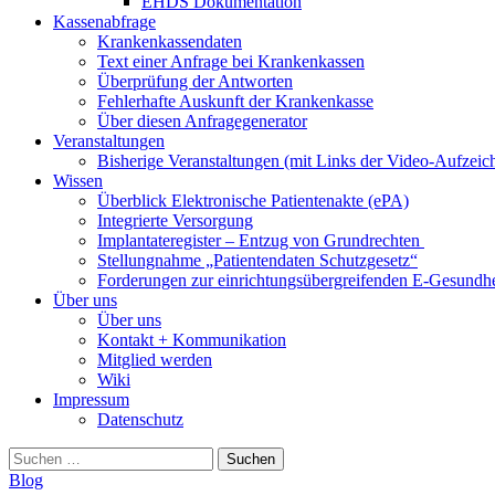
EHDS Dokumentation
Kassenabfrage
Krankenkassendaten
Text einer Anfrage bei Krankenkassen
Überprüfung der Antworten
Fehlerhafte Auskunft der Krankenkasse
Über diesen Anfragegenerator
Veranstaltungen
Bisherige Veranstaltungen (mit Links der Video-Aufzei
Wissen
Überblick Elektronische Patientenakte (ePA)
Integrierte Versorgung
Implantateregister – Entzug von Grundrechten
Stellungnahme „Patientendaten Schutzgesetz“
Forderungen zur einrichtungsübergreifenden E-Gesundhe
Über uns
Über uns
Kontakt + Kommunikation
Mitglied werden
Wiki
Impressum
Datenschutz
Suchen
nach:
Blog