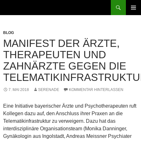
Zum
Suchen
patientenrechte-datenschutz.de
Inhalt
PRIMÄR
springen
MENÜ
BLOG
MANIFEST DER ÄRZTE,
THERAPEUTEN UND
ZAHNÄRZTE GEGEN DIE
TELEMATIKINFRASTRUKT
7. MAI 2018
SERENADE
KOMMENTAR HINTERLASSEN
Eine Initiative bayerischer Ärzte und Psychotherapeuten ruft
Kollegen dazu auf, den Anschluss ihrer Praxen an die
Telematikinfrastruktur zu verweigern. Dazu hat das
interdisziplinäre Organisationsteam (Monika Danninger,
Gynäkologin aus Ingolstadt, Andreas Meissner Psychiater