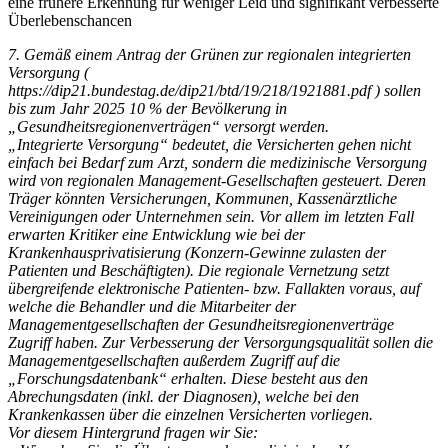
eine frühere Erkennung für weniger Leid und signifikant verbesserte
Überlebenschancen
7. Gemäß einem Antrag der Grünen zur regionalen integrierten
Versorgung (
https://dip21.bundestag.de/dip21/btd/19/218/1921881.pdf ) sollen
bis zum Jahr 2025 10 % der Bevölkerung in
„Gesundheitsregionenverträgen“ versorgt werden.
„Integrierte Versorgung“ bedeutet, die Versicherten gehen nicht
einfach bei Bedarf zum Arzt, sondern die medizinische Versorgung
wird von regionalen Management-Gesellschaften gesteuert. Deren
Träger könnten Versicherungen, Kommunen, Kassenärztliche
Vereinigungen oder Unternehmen sein. Vor allem im letzten Fall
erwarten Kritiker eine Entwicklung wie bei der
Krankenhausprivatisierung (Konzern-Gewinne zulasten der
Patienten und Beschäftigten). Die regionale Vernetzung setzt
übergreifende elektronische Patienten- bzw. Fallakten voraus, auf
welche die Behandler und die Mitarbeiter der
Managementgesellschaften der Gesundheitsregionenverträge
Zugriff haben. Zur Verbesserung der Versorgungsqualität sollen die
Managementgesellschaften außerdem Zugriff auf die
„Forschungsdatenbank“ erhalten. Diese besteht aus den
Abrechungsdaten (inkl. der Diagnosen), welche bei den
Krankenkassen über die einzelnen Versicherten vorliegen.
Vor diesem Hintergrund fragen wir Sie: