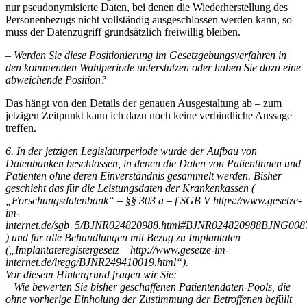
nur pseudonymisierte Daten, bei denen die Wiederherstellung des
Personenbezugs nicht vollständig ausgeschlossen werden kann, so
muss der Datenzugriff grundsätzlich freiwillig bleiben.
– Werden Sie diese Positionierung im Gesetzgebungsverfahren in
den kommenden Wahlperiode unterstützen oder haben Sie dazu eine
abweichende Position?
Das hängt von den Details der genauen Ausgestaltung ab – zum
jetzigen Zeitpunkt kann ich dazu noch keine verbindliche Aussage
treffen.
6. In der jetzigen Legislaturperiode wurde der Aufbau von
Datenbanken beschlossen, in denen die Daten von Patientinnen und
Patienten ohne deren Einverständnis gesammelt werden. Bisher
geschieht das für die Leistungsdaten der Krankenkassen (
„Forschungsdatenbank“ – §§ 303 a – f SGB V https://www.gesetze-
im-
internet.de/sgb_5/BJNR024820988.html#BJNR024820988BJNG008
) und für alle Behandlungen mit Bezug zu Implantaten
(„Implantateregistergesetz – http://www.gesetze-im-
internet.de/iregg/BJNR249410019.html“).
Vor diesem Hintergrund fragen wir Sie:
– Wie bewerten Sie bisher geschaffenen Patientendaten-Pools, die
ohne vorherige Einholung der Zustimmung der Betroffenen befüllt