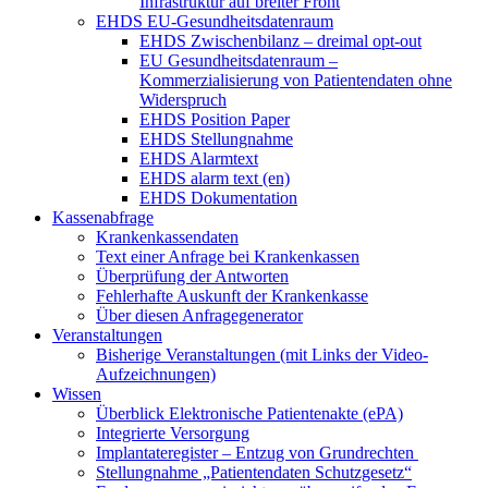
Infrastruktur auf breiter Front
EHDS EU-Gesundheitsdatenraum
EHDS Zwischenbilanz – dreimal opt-out
EU Gesundheitsdatenraum –
Kommerzialisierung von Patientendaten ohne
Widerspruch
EHDS Position Paper
EHDS Stellungnahme
EHDS Alarmtext
EHDS alarm text (en)
EHDS Dokumentation
Kassenabfrage
Krankenkassendaten
Text einer Anfrage bei Krankenkassen
Überprüfung der Antworten
Fehlerhafte Auskunft der Krankenkasse
Über diesen Anfragegenerator
Veranstaltungen
Bisherige Veranstaltungen (mit Links der Video-
Aufzeichnungen)
Wissen
Überblick Elektronische Patientenakte (ePA)
Integrierte Versorgung
Implantateregister – Entzug von Grundrechten
Stellungnahme „Patientendaten Schutzgesetz“