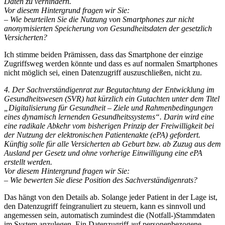
Daten zu verhindern.
Vor diesem Hintergrund fragen wir Sie:
– Wie beurteilen Sie die Nutzung von Smartphones zur nicht
anonymisierten Speicherung von Gesundheitsdaten der gesetzlich
Versicherten?
Ich stimme beiden Prämissen, dass das Smartphone der einzige
Zugriffsweg werden könnte und dass es auf normalen Smartphones
nicht möglich sei, einen Datenzugriff auszuschließen, nicht zu.
4. Der Sachverständigenrat zur Begutachtung der Entwicklung im
Gesundheitswesen (SVR) hat kürzlich ein Gutachten unter dem Titel
„Digitalisierung für Gesundheit – Ziele und Rahmenbedingungen
eines dynamisch lernenden Gesundheitssystems“. Darin wird eine
eine radikale Abkehr vom bisherigen Prinzip der Freiwilligkeit bei
der Nutzung der elektronischen Patientenakte (ePA) gefordert.
Künftig solle für alle Versicherten ab Geburt bzw. ab Zuzug aus dem
Ausland per Gesetz und ohne vorherige Einwilligung eine ePA
erstellt werden.
Vor diesem Hintergrund fragen wir Sie:
– Wie bewerten Sie diese Position des Sachverständigenrats?
Das hängt von den Details ab. Solange jeder Patient in der Lage ist,
den Datenzugriff feingranuliert zu steuern, kann es sinnvoll und
angemessen sein, automatisch zumindest die (Notfall-)Stammdaten
im System anzulegen. Ein Datenzugriff auf personenbezogene