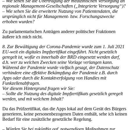
– Wie sehen Sie die Übertragung der medizinischen Versorgung an
regionale Management-Gesellschaften („Integrierte Versorgung“)?
– Wie sehen Sie die erweiterte Nutzung von Patientendaten, die
ursprünglich nicht für Management- bzw. Forschungszwecke
erhoben wurden?
Zu parlamentarischen Anträgen anderer politischer Fraktionen
äußere ich mich nicht.
8. Zur Bewältigung der Corona-Pandemie wurde zum 1. Juli 2021
EU-weit ein digitales Impfzertifikat eingeführt. Nicht gesetzlich
geregelt ist, wofür es innerhalb der BRD eingesetzt werden darf,
d.h. wer zu welchen Zwecken seine Vorlage verlangen kann.
Während der Pandemie wurde vielfach gesagt, der Datenschutz
verhindere eine effektive Bekämpfung der Pandemie z.B. durch
Apps oder durch die Kontaktverfolgung von Handies mit
Funkzellenabfragen.
Vor diesem Hintergrund fragen wir Sie:
– Sollte die Nutzung des digitale Impfzertifikats gesetzlich geregelt
werden, und mit welchem Inhalt?
Da das Prüfzertifikat, das die Apps lokal auf dem Gerät des Bürgers
generieren, keine personenbezogenen Daten enthält, sehe ich keinen
Bedarf für eine zusätzliche gesetzliche Regelung.
– Würden Sie bei zukünftig ggf. notwendigen Maßnahmen zur