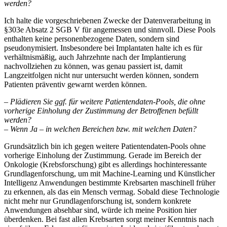
werden?
Ich halte die vorgeschriebenen Zwecke der Datenverarbeitung in
§303e Absatz 2 SGB V für angemessen und sinnvoll. Diese Pools
enthalten keine personenbezogene Daten, sondern sind
pseudonymisiert. Insbesondere bei Implantaten halte ich es für
verhältnismäßig, auch Jahrzehnte nach der Implantierung
nachvollziehen zu können, was genau passiert ist, damit
Langzeitfolgen nicht nur untersucht werden können, sondern
Patienten präventiv gewarnt werden können.
– Plädieren Sie ggf. für weitere Patientendaten-Pools, die ohne
vorherige Einholung der Zustimmung der Betroffenen befüllt
werden?
– Wenn Ja – in welchen Bereichen bzw. mit welchen Daten?
Grundsätzlich bin ich gegen weitere Patientendaten-Pools ohne
vorherige Einholung der Zustimmung. Gerade im Bereich der
Onkologie (Krebsforschung) gibt es allerdings hochinteressante
Grundlagenforschung, um mit Machine-Learning und Künstlicher
Intelligenz Anwendungen bestimmte Krebsarten maschinell früher
zu erkennen, als das ein Mensch vermag. Sobald diese Technologie
nicht mehr nur Grundlagenforschung ist, sondern konkrete
Anwendungen absehbar sind, würde ich meine Position hier
überdenken. Bei fast allen Krebsarten sorgt meiner Kenntnis nach