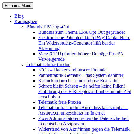
Zum
Suchen
Primäres Menü
Inhalt
patientenrechte-datenschutz.de
springen
Blog
Kampagnen
Bündnis EPA Opt-Out
Bündnis zum Thema EPA Opt-Out gegründet
Elektronische Patientenakte (ePA)? Danke Nein!
Ein Widerspruchs-Generator hilft bei der
Ablehnung
Merz (CDU) fordert höhere Beiträge für ePA
Verweigernde
Telematik-Infrastruktur
37C3 – Hacker sind unsere Freunde
Pannenfabrik Gematik – das System dahinter
Konnektortausch – eine endlose Realsatire
Schrott bleibt Schrott – da helfen keine Pillen!
Einführung des E-Rezeptes auf unbestimmte Zeit
verschoben
Telematik-freie Praxen
Telematikinfrastruktur-Anschluss katastrophal –
Arztpraxen ungeschützt im Internet
Zwei Administratoren retten die Datensicherheit
in deutschen Arztpraxen
Widerstand von Ärzt*innen gegen die Telematik-